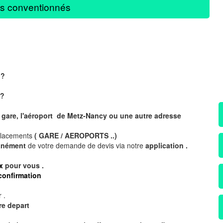
s conventionnés
 ?
?
 gare, l'aéroport de Metz-Nancy ou une autre adresse
placements
( GARE / AEROPORTS ..)
tanément
de votre demande de devis via notre
application .
x
pour vous .
confirmation
 .
re depart