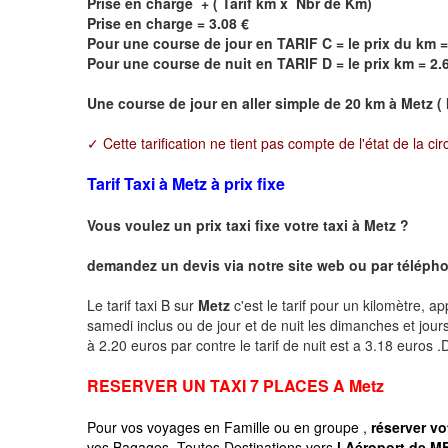
Prise en charge + ( Tarif km x Nbr de Km)
Prise en charge = 3.08 €
Pour une course de jour en TARIF C = le prix du km =
Pour une course de nuit en TARIF D = le prix km = 2.
Une course de jour en aller simple de 20 km à
Metz
( 
✓ Cette tarification ne tient pas compte de l'état de la cir
Tarif Taxi à Metz à prix fixe
Vous voulez un prix taxi fixe votre taxi à
Metz
?
demandez un devis via notre site web ou par téléphon
Le tarif taxi B sur
Metz
c'est le tarif pour un kilomètre, ap
samedi inclus ou de jour et de nuit les dimanches et jours f
à 2.20 euros par contre le tarif de nuit est a 3.18 euros
RESERVER UN TAXI 7 PLACES A
Metz
Pour vos voyages en Famille ou en groupe ,
réserver vo
vos Bagages, Toutes Destinations vers
l Aéroport de ME