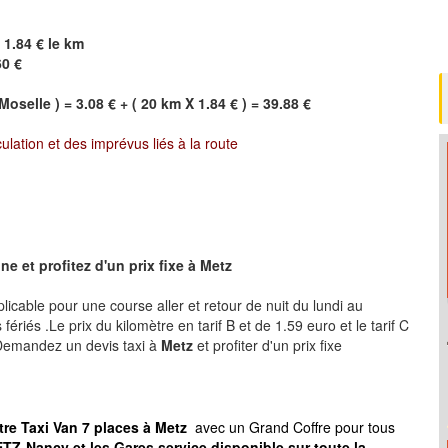
 1.84 € le km
60 €
Moselle ) = 3.08 € + ( 20 km X 1.84 € ) = 39.88 €
culation et des imprévus liés à la route
e et profitez d'un prix fixe à
Metz
plicable pour une course aller et retour de nuit du lundi au
ériés .Le prix du kilomètre en tarif B et de 1.59 euro et le tarif C
 .Demandez un devis taxi à
Metz
et profiter d'un prix fixe
tre Taxi Van 7 places à
Metz
avec un Grand Coffre pour tous
TZ-Nancy et les Gares service disponible sur toute la