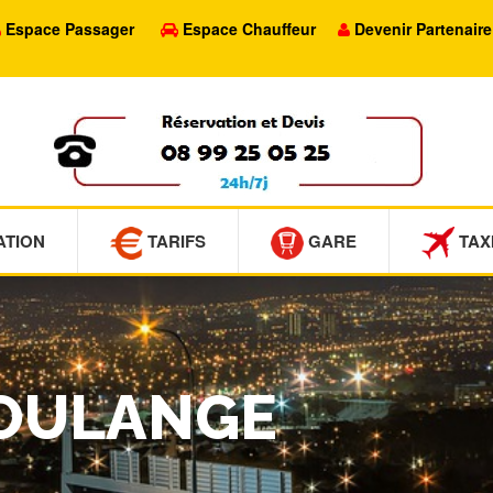
Espace Passager
Espace Chauffeur
Devenir Partenaire
ATION
TARIFS
GARE
TAX
BOULANGE