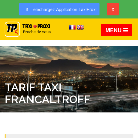
📱 Téléchargez Application TaxiProxi
X
MENU
TARIF TAXI
FRANCALTROFF