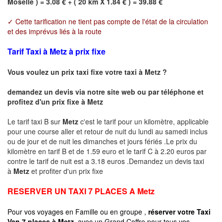
Moselle ) = 3.08 € + ( 20 km X 1.84 € ) = 39.88 €
✓ Cette tarification ne tient pas compte de l'état de la circulation
et des imprévus liés à la route
Tarif Taxi à Metz à prix fixe
Vous voulez un prix taxi fixe votre taxi à
Metz
?
demandez un devis via notre site web ou par téléphone et
profitez d'un prix fixe à
Metz
Le tarif taxi B sur
Metz
c'est le tarif pour un kilomètre, applicable
pour une course aller et retour de nuit du lundi au samedi inclus
ou de jour et de nuit les dimanches et jours fériés .Le prix du
kilomètre en tarif B et de 1.59 euro et le tarif C à 2.20 euros par
contre le tarif de nuit est a 3.18 euros .Demandez un devis taxi
à
Metz
et profiter d'un prix fixe
RESERVER UN TAXI 7 PLACES A
Metz
Pour vos voyages en Famille ou en groupe ,
réserver votre Taxi
Van 7 places à
Metz
avec un Grand Coffre pour tous vos