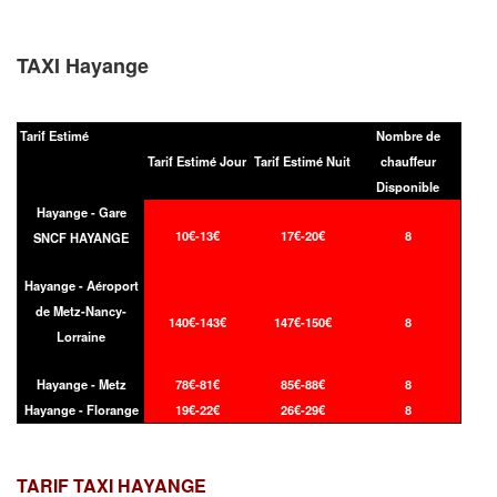
TAXI Hayange
Tarif Estimé
Nombre de
Tarif Estimé Jour
Tarif Estimé Nuit
chauffeur
Disponible
Hayange - Gare
10€-13€
17€-20€
8
SNCF HAYANGE
Hayange - Aéroport
de Metz-Nancy-
140€-143€
147€-150€
8
Lorraine
Hayange - Metz
78€-81€
85€-88€
8
Hayange - Florange
19€-22€
26€-29€
8
TARIF TAXI
HAYANGE