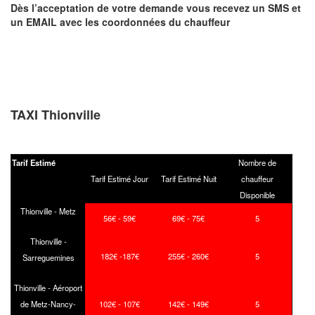
Dès l’acceptation de votre demande
vous recevez
un SMS et
un EMAIL
avec les coordonnées du chauffeur
TAXI Thionville
Tarif Estimé
Nombre de
Tarif Estimé Jour
Tarif Estimé Nuit
chauffeur
Disponible
Thionville - Metz
56€ - 59€
69€ - 75€
5
Thionville -
182€ -187€
255€ - 260€
5
Sarreguemines
Thionville - Aéroport
de Metz-Nancy-
102€ - 107€
142€ - 149€
5