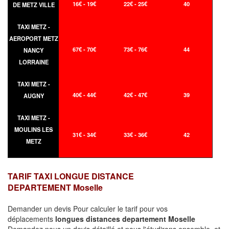
16€ - 19€
22€ - 25€
40
DE METZ VILLE
TAXI METZ -
AEROPORT METZ
67€ - 70€
73€ - 76€
44
NANCY
LORRAINE
TAXI METZ -
40€ - 44€
42€ - 47€
39
AUGNY
TAXI METZ -
MOULINS LES
31€ - 34€
33€ - 36€
42
METZ
TARIF TAXI LONGUE DISTANCE
DEPARTEMENT Moselle
Demander un devis Pour calculer le tarif pour vos
déplacements
longues
distances departement Moselle