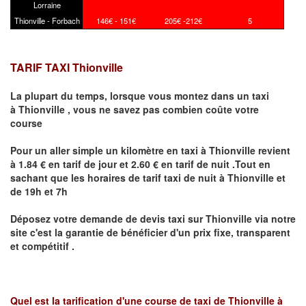
Lorraine
Thionville - Forbach
146€ - 151€
205€ -212€
5
TARIF TAXI Thionville
La plupart du temps, lorsque vous montez dans un taxi
à
Thionville
,
vous ne savez pas combien
coûte
votre
course
Pour un aller simple un kilomètre en taxi à
Thionville
revient
à 1.84 € en tarif de jour et 2.60 € en tarif de nuit .Tout en
sachant que les horaires de tarif taxi de nuit à
Thionville
et
de 19h et 7h
Déposez votre demande de devis taxi sur
Thionville
via notre
site
c'est la garantie de bénéficier
d'un prix fixe, transparent
et compétitif .
Quel est la tarification d'une course de taxi de
Thionville à