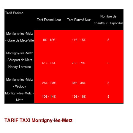
Tarif Estimé
Nombre de
Tarif Estimé Jour
Tarif Estimé Nuit
chauffeur Disponible
Montigny-lès-Metz
8€ - 12€
11€ - 15€
5
- Gare de Metz-Ville
Montigny-lès-Metz
- Aéroport de Metz-
61€ - 65€
75€ - 79€
5
Nancy-Lorraine
Montigny-lès-Metz
25€ - 28€
34€ - 38€
5
- Woippy
Montigny-lès-Metz -
10€ - 14€
13€ - 18€
5
Metz
TARIF TAXI Montigny-lès-Metz