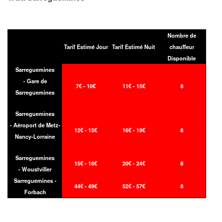
Nombre de
Tarif Estimé Jour
Tarif Estimé Nuit
chauffeur
Disponible
Sarreguemines
- Gare de
7€ - 10€
11€ - 15€
8
Sarreguemines
Sarreguemines
- Aéroport de Metz-
12€ - 15€
16€ - 19€
8
Nancy-Lorraine
Sarreguemines
15€ - 18€
20€ - 24€
8
- Woustviller
Sarreguemines -
44€ - 49€
52€ - 57€
8
Forbach