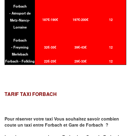
Forbach
- Aéroport de
187€-190€
197€-200€
12
Metz-Nancy-
Lorraine
Forbach
- Freyming
32€-35€
39€-43€
12
Merlebach
Forbach - Folkling
22€-25€
29€-33€
12
TARIF TAXI FORBACH
Pour réserver votre taxi Vous souhaitez savoir
combien
coute un taxi
entre Forbach et Gare de Forbach ?