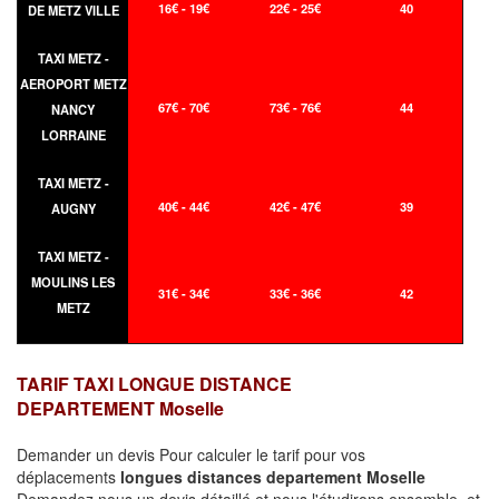
16€ - 19€
22€ - 25€
40
DE METZ VILLE
TAXI METZ -
AEROPORT METZ
67€ - 70€
73€ - 76€
44
NANCY
LORRAINE
TAXI METZ -
40€ - 44€
42€ - 47€
39
AUGNY
TAXI METZ -
MOULINS LES
31€ - 34€
33€ - 36€
42
METZ
TARIF TAXI LONGUE DISTANCE
DEPARTEMENT Moselle
Demander un devis Pour calculer le tarif pour vos
déplacements
longues
distances departement Moselle