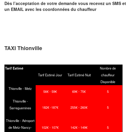
Dès l’acceptation de votre demande
vous recevez
un SMS et
un EMAIL
avec les coordonnées du chauffeur
TAXI Thionville
Tarif Estimé
Nombre de
Tarif Estimé Jour
Tarif Estimé Nuit
chauffeur
Disponible
Thionville - Metz
56€ - 59€
69€ - 75€
5
Thionville -
182€ -187€
255€ - 260€
5
Sarreguemines
Thionville - Aéroport
de Metz-Nancy-
102€ - 107€
142€ - 149€
5