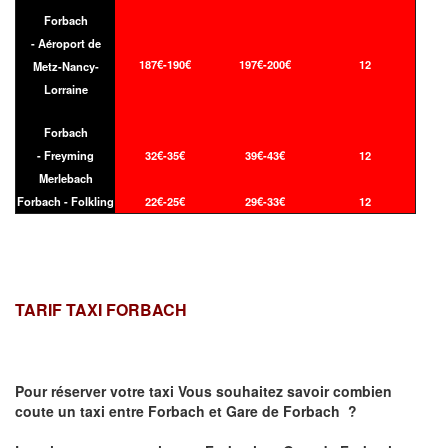
Forbach
- Aéroport de
187€-190€
197€-200€
12
Metz-Nancy-
Lorraine
Forbach
- Freyming
32€-35€
39€-43€
12
Merlebach
Forbach - Folkling
22€-25€
29€-33€
12
TARIF TAXI FORBACH
Pour réserver votre taxi Vous souhaitez savoir
combien
coute un taxi
entre Forbach et Gare de Forbach ?