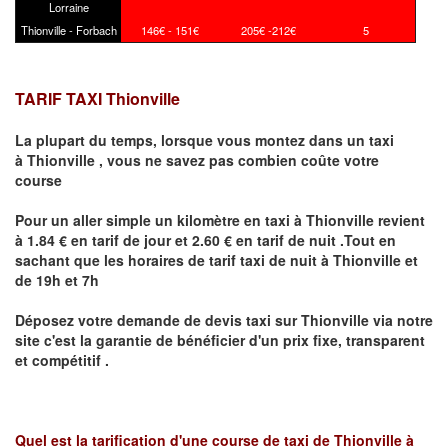
Lorraine
Thionville - Forbach
146€ - 151€
205€ -212€
5
TARIF TAXI Thionville
La plupart du temps, lorsque vous montez dans un taxi
à
Thionville
,
vous ne savez pas combien
coûte
votre
course
Pour un aller simple un kilomètre en taxi à
Thionville
revient
à 1.84 € en tarif de jour et 2.60 € en tarif de nuit .Tout en
sachant que les horaires de tarif taxi de nuit à
Thionville
et
de 19h et 7h
Déposez votre demande de devis taxi sur
Thionville
via notre
site
c'est la garantie de bénéficier
d'un prix fixe, transparent
et compétitif .
Quel est la tarification d'une course de taxi de
Thionville à