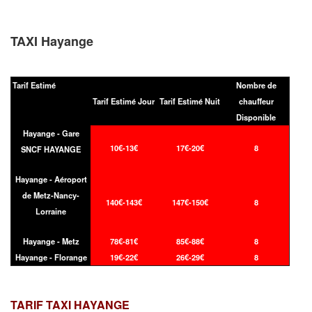
TAXI Hayange
Tarif Estimé
Nombre de
Tarif Estimé Jour
Tarif Estimé Nuit
chauffeur
Disponible
Hayange - Gare
10€-13€
17€-20€
8
SNCF HAYANGE
Hayange - Aéroport
de Metz-Nancy-
140€-143€
147€-150€
8
Lorraine
Hayange - Metz
78€-81€
85€-88€
8
Hayange - Florange
19€-22€
26€-29€
8
TARIF TAXI
HAYANGE