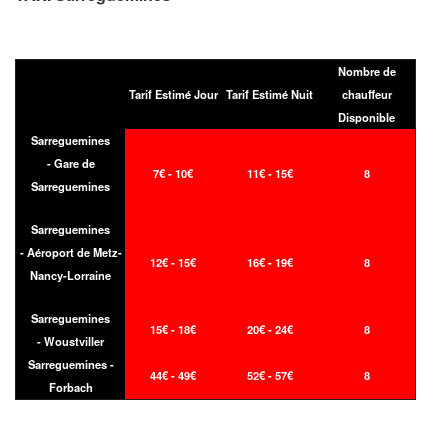
Nombre de
Tarif Estimé Jour
Tarif Estimé Nuit
chauffeur
Disponible
Sarreguemines
- Gare de
7€ - 10€
11€ - 15€
8
Sarreguemines
Sarreguemines
- Aéroport de Metz-
12€ - 15€
16€ - 19€
8
Nancy-Lorraine
Sarreguemines
15€ - 18€
20€ - 24€
8
- Woustviller
Sarreguemines -
44€ - 49€
52€ - 57€
8
Forbach