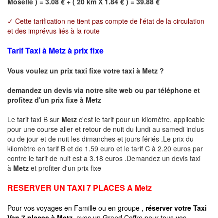
Moselle ) = 3.08 € + ( 20 km X 1.84 € ) = 39.88 €
✓ Cette tarification ne tient pas compte de l'état de la circulation
et des imprévus liés à la route
Tarif Taxi à Metz à prix fixe
Vous voulez un prix taxi fixe votre taxi à
Metz
?
demandez un devis via notre site web ou par téléphone et
profitez d'un prix fixe à
Metz
Le tarif taxi B sur
Metz
c'est le tarif pour un kilomètre, applicable
pour une course aller et retour de nuit du lundi au samedi inclus
ou de jour et de nuit les dimanches et jours fériés .Le prix du
kilomètre en tarif B et de 1.59 euro et le tarif C à 2.20 euros par
contre le tarif de nuit est a 3.18 euros .Demandez un devis taxi
à
Metz
et profiter d'un prix fixe
RESERVER UN TAXI 7 PLACES A
Metz
Pour vos voyages en Famille ou en groupe ,
réserver votre Taxi
Van 7 places à
Metz
avec un Grand Coffre pour tous vos