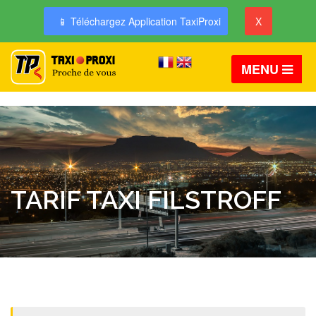
📱 Téléchargez Application TaxiProxi
X
MENU
TARIF TAXI FILSTROFF