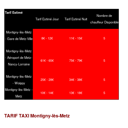
Tarif Estimé
Nombre de
Tarif Estimé Jour
Tarif Estimé Nuit
chauffeur Disponible
Montigny-lès-Metz
8€ - 12€
11€ - 15€
5
- Gare de Metz-Ville
Montigny-lès-Metz
- Aéroport de Metz-
61€ - 65€
75€ - 79€
5
Nancy-Lorraine
Montigny-lès-Metz
25€ - 28€
34€ - 38€
5
- Woippy
Montigny-lès-Metz -
10€ - 14€
13€ - 18€
5
Metz
TARIF TAXI Montigny-lès-Metz