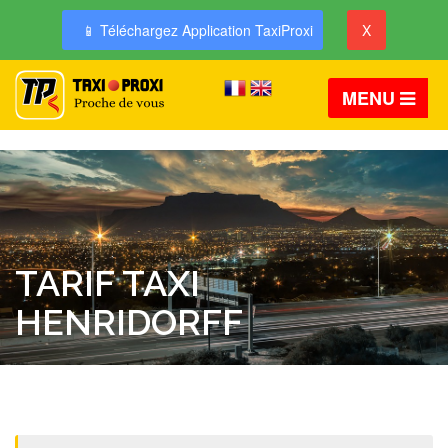
📱 Téléchargez Application TaxiProxi
X
MENU
TARIF TAXI
HENRIDORFF