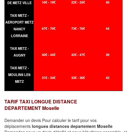
16€ - 19€
22€ - 25€
40
DE METZ VILLE
TAXI METZ -
AEROPORT METZ
67€ - 70€
73€ - 76€
44
NANCY
LORRAINE
TAXI METZ -
40€ - 44€
42€ - 47€
39
AUGNY
TAXI METZ -
MOULINS LES
31€ - 34€
33€ - 36€
42
METZ
TARIF TAXI LONGUE DISTANCE
DEPARTEMENT Moselle
Demander un devis Pour calculer le tarif pour vos
déplacements
longues
distances departement Moselle