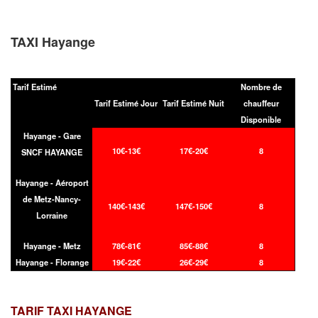
TAXI Hayange
Tarif Estimé
Nombre de
Tarif Estimé Jour
Tarif Estimé Nuit
chauffeur
Disponible
Hayange - Gare
10€-13€
17€-20€
8
SNCF HAYANGE
Hayange - Aéroport
de Metz-Nancy-
140€-143€
147€-150€
8
Lorraine
Hayange - Metz
78€-81€
85€-88€
8
Hayange - Florange
19€-22€
26€-29€
8
TARIF TAXI
HAYANGE