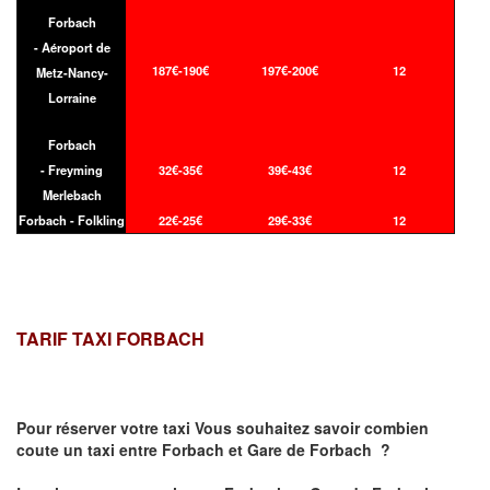
Forbach
- Aéroport de
187€-190€
197€-200€
12
Metz-Nancy-
Lorraine
Forbach
- Freyming
32€-35€
39€-43€
12
Merlebach
Forbach - Folkling
22€-25€
29€-33€
12
TARIF TAXI FORBACH
Pour réserver votre taxi Vous souhaitez savoir
combien
coute un taxi
entre Forbach et Gare de Forbach ?