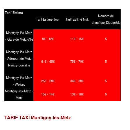
Tarif Estimé
Nombre de
Tarif Estimé Jour
Tarif Estimé Nuit
chauffeur Disponible
Montigny-lès-Metz
8€ - 12€
11€ - 15€
5
- Gare de Metz-Ville
Montigny-lès-Metz
- Aéroport de Metz-
61€ - 65€
75€ - 79€
5
Nancy-Lorraine
Montigny-lès-Metz
25€ - 28€
34€ - 38€
5
- Woippy
Montigny-lès-Metz -
10€ - 14€
13€ - 18€
5
Metz
TARIF TAXI Montigny-lès-Metz