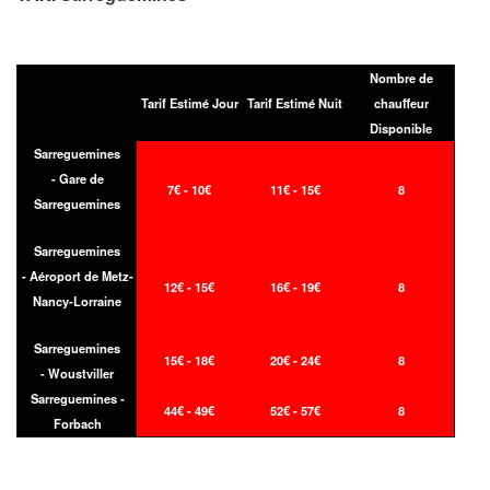
Nombre de
Tarif Estimé Jour
Tarif Estimé Nuit
chauffeur
Disponible
Sarreguemines
- Gare de
7€ - 10€
11€ - 15€
8
Sarreguemines
Sarreguemines
- Aéroport de Metz-
12€ - 15€
16€ - 19€
8
Nancy-Lorraine
Sarreguemines
15€ - 18€
20€ - 24€
8
- Woustviller
Sarreguemines -
44€ - 49€
52€ - 57€
8
Forbach