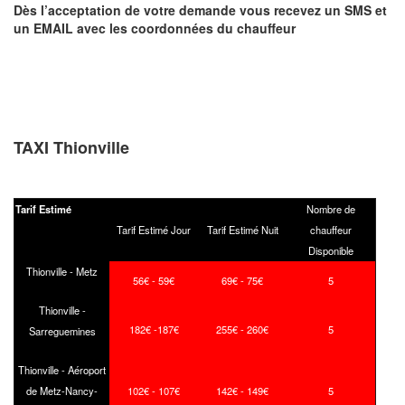
Dès l’acceptation de votre demande
vous recevez
un SMS et
un EMAIL
avec les coordonnées du chauffeur
TAXI Thionville
Tarif Estimé
Nombre de
Tarif Estimé Jour
Tarif Estimé Nuit
chauffeur
Disponible
Thionville - Metz
56€ - 59€
69€ - 75€
5
Thionville -
182€ -187€
255€ - 260€
5
Sarreguemines
Thionville - Aéroport
de Metz-Nancy-
102€ - 107€
142€ - 149€
5