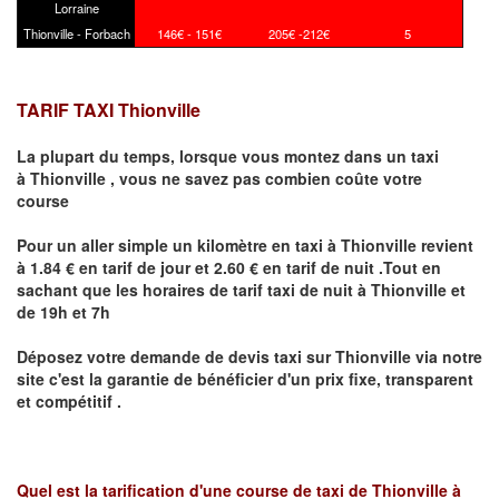
Lorraine
Thionville - Forbach
146€ - 151€
205€ -212€
5
TARIF TAXI Thionville
La plupart du temps, lorsque vous montez dans un taxi
à
Thionville
,
vous ne savez pas combien
coûte
votre
course
Pour un aller simple un kilomètre en taxi à
Thionville
revient
à 1.84 € en tarif de jour et 2.60 € en tarif de nuit .Tout en
sachant que les horaires de tarif taxi de nuit à
Thionville
et
de 19h et 7h
Déposez votre demande de devis taxi sur
Thionville
via notre
site
c'est la garantie de bénéficier
d'un prix fixe, transparent
et compétitif .
Quel est la tarification d'une course de taxi de
Thionville à