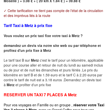
Moselle ) = 3.08 € + ( 20 km X 1.84 € ) = 39.88 €
✓ Cette tarification ne tient pas compte de l'état de la circulation
et des imprévus liés à la route
Tarif Taxi à Metz à prix fixe
Vous voulez un prix taxi fixe votre taxi à
Metz
?
demandez un devis via notre site web ou par téléphone et
profitez d'un prix fixe à
Metz
Le tarif taxi B sur
Metz
c'est le tarif pour un kilomètre, applicable
pour une course aller et retour de nuit du lundi au samedi inclus
ou de jour et de nuit les dimanches et jours fériés .Le prix du
kilomètre en tarif B et de 1.59 euro et le tarif C à 2.20 euros par
contre le tarif de nuit est a 3.18 euros .Demandez un devis taxi
à
Metz
et profiter d'un prix fixe
RESERVER UN TAXI 7 PLACES A
Metz
Pour vos voyages en Famille ou en groupe ,
réserver votre Taxi
Van 7 places à
Metz
avec un Grand Coffre pour tous vos