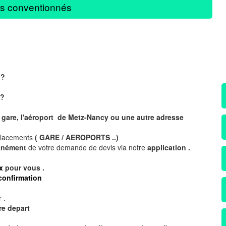
s conventionnés
 ?
?
 gare, l'aéroport de Metz-Nancy ou une autre adresse
placements
( GARE / AEROPORTS ..)
tanément
de votre demande de devis via notre
application .
x
pour vous .
confirmation
 .
re depart