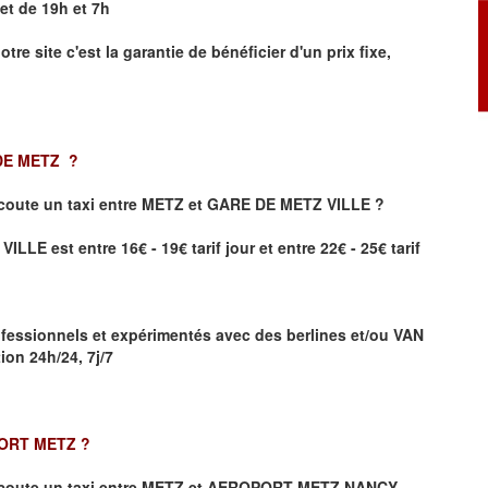
et de 19h et 7h
otre site
c'est la garantie de bénéficier
d'un prix fixe,
 DE METZ
?
coute un taxi
entre METZ et GARE DE METZ VILLE ?
LE est entre 16€ - 19€ tarif jour et entre 22€ - 25€ tarif
fessionnels et expérimentés avec des berlines et/ou VAN
on 24h/24, 7j/7
PORT METZ
?
coute un taxi entre METZ et AEROPORT METZ NANCY