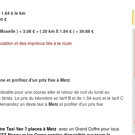
 1.84 € le km
60 €
Moselle ) = 3.08 € + ( 20 km X 1.84 € ) = 39.88 €
culation et des imprévus liés à la route
e et profitez d'un prix fixe à
Metz
plicable pour une course aller et retour de nuit du lundi au
ériés .Le prix du kilomètre en tarif B et de 1.59 euro et le tarif C
 .Demandez un devis taxi à
Metz
et profiter d'un prix fixe
tre Taxi Van 7 places à
Metz
avec un Grand Coffre pour tous
TZ-Nancy et les Gares service disponible sur toute la