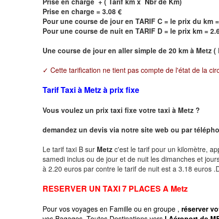
Prise en charge + ( Tarif km x Nbr de Km)
Prise en charge = 3.08 €
Pour une course de jour en TARIF C = le prix du km =
Pour une course de nuit en TARIF D = le prix km = 2.
Une course de jour en aller simple de 20 km à
Metz
( 
✓ Cette tarification ne tient pas compte de l'état de la cir
Tarif Taxi à Metz à prix fixe
Vous voulez un prix taxi fixe votre taxi à
Metz
?
demandez un devis via notre site web ou par téléphon
Le tarif taxi B sur
Metz
c'est le tarif pour un kilomètre, ap
samedi inclus ou de jour et de nuit les dimanches et jours f
à 2.20 euros par contre le tarif de nuit est a 3.18 euros
RESERVER UN TAXI 7 PLACES A
Metz
Pour vos voyages en Famille ou en groupe ,
réserver vo
vos Bagages, Toutes Destinations vers
l Aéroport de ME