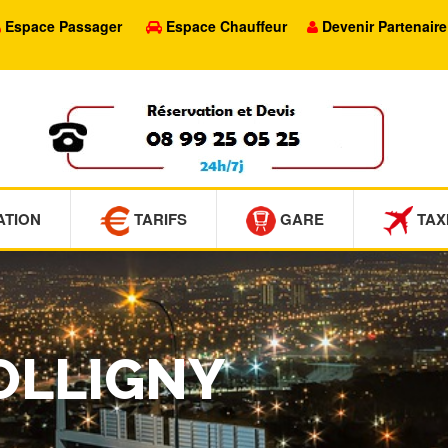
Espace Passager
Espace Chauffeur
Devenir Partenaire
ATION
TARIFS
GARE
TAX
COLLIGNY