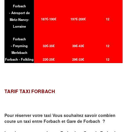
Forbach
- Aéroport de
187€-190€
197€-200€
12
Metz-Nancy-
Lorraine
Forbach
- Freyming
32€-35€
39€-43€
12
Merlebach
Forbach - Folkling
22€-25€
29€-33€
12
TARIF TAXI FORBACH
Pour réserver votre taxi Vous souhaitez savoir
combien
coute un taxi
entre Forbach et Gare de Forbach ?