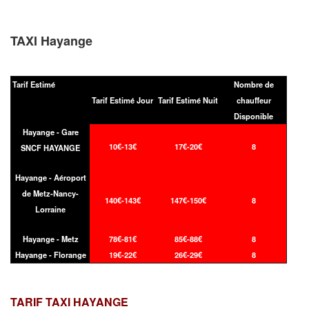
TAXI Hayange
Tarif Estimé
Nombre de
Tarif Estimé Jour
Tarif Estimé Nuit
chauffeur
Disponible
Hayange - Gare
10€-13€
17€-20€
8
SNCF HAYANGE
Hayange - Aéroport
de Metz-Nancy-
140€-143€
147€-150€
8
Lorraine
Hayange - Metz
78€-81€
85€-88€
8
Hayange - Florange
19€-22€
26€-29€
8
TARIF TAXI
HAYANGE