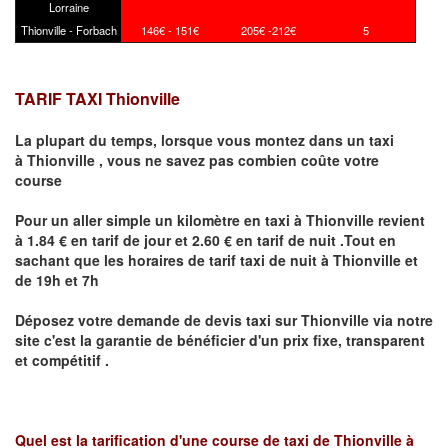
Lorraine
Thionville - Forbach
146€ - 151€
205€ -212€
5
TARIF TAXI Thionville
La plupart du temps, lorsque vous montez dans un taxi
à
Thionville
,
vous ne savez pas combien
coûte
votre
course
Pour un aller simple un kilomètre en taxi à
Thionville
revient
à 1.84 € en tarif de jour et 2.60 € en tarif de nuit .Tout en
sachant que les horaires de tarif taxi de nuit à
Thionville
et
de 19h et 7h
Déposez votre demande de devis taxi sur
Thionville
via notre
site
c'est la garantie de bénéficier
d'un prix fixe, transparent
et compétitif .
Quel est la tarification d'une course de taxi de
Thionville à