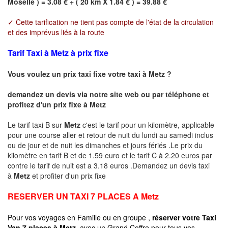
Moselle ) = 3.08 € + ( 20 km X 1.84 € ) = 39.88 €
✓ Cette tarification ne tient pas compte de l'état de la circulation
et des imprévus liés à la route
Tarif Taxi à Metz à prix fixe
Vous voulez un prix taxi fixe votre taxi à
Metz
?
demandez un devis via notre site web ou par téléphone et
profitez d'un prix fixe à
Metz
Le tarif taxi B sur
Metz
c'est le tarif pour un kilomètre, applicable
pour une course aller et retour de nuit du lundi au samedi inclus
ou de jour et de nuit les dimanches et jours fériés .Le prix du
kilomètre en tarif B et de 1.59 euro et le tarif C à 2.20 euros par
contre le tarif de nuit est a 3.18 euros .Demandez un devis taxi
à
Metz
et profiter d'un prix fixe
RESERVER UN TAXI 7 PLACES A
Metz
Pour vos voyages en Famille ou en groupe ,
réserver votre Taxi
Van 7 places à
Metz
avec un Grand Coffre pour tous vos