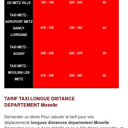
16€ - 19€
22€ - 25€
40
DE METZ VILLE
TAXI METZ -
AEROPORT METZ
67€ - 70€
73€ - 76€
44
NANCY
LORRAINE
TAXI METZ -
40€ - 44€
42€ - 47€
39
AUGNY
TAXI METZ -
MOULINS LES
31€ - 34€
33€ - 36€
42
METZ
TARIF TAXI LONGUE DISTANCE
DEPARTEMENT Moselle
Demander un devis Pour calculer le tarif pour vos
déplacements
longues
distances departement Moselle