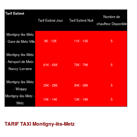
Tarif Estimé
Nombre de
Tarif Estimé Jour
Tarif Estimé Nuit
chauffeur Disponible
Montigny-lès-Metz
8€ - 12€
11€ - 15€
5
- Gare de Metz-Ville
Montigny-lès-Metz
- Aéroport de Metz-
61€ - 65€
75€ - 79€
5
Nancy-Lorraine
Montigny-lès-Metz
25€ - 28€
34€ - 38€
5
- Woippy
Montigny-lès-Metz -
10€ - 14€
13€ - 18€
5
Metz
TARIF TAXI Montigny-lès-Metz