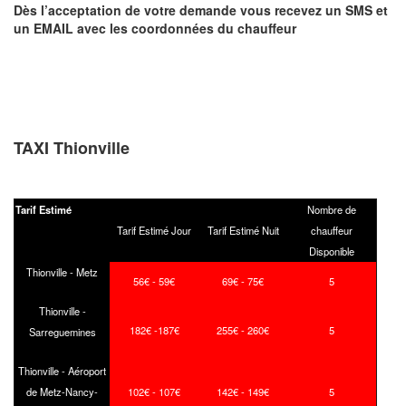
Dès l’acceptation de votre demande
vous recevez
un SMS et
un EMAIL
avec les coordonnées du chauffeur
TAXI Thionville
Tarif Estimé
Nombre de
Tarif Estimé Jour
Tarif Estimé Nuit
chauffeur
Disponible
Thionville - Metz
56€ - 59€
69€ - 75€
5
Thionville -
182€ -187€
255€ - 260€
5
Sarreguemines
Thionville - Aéroport
de Metz-Nancy-
102€ - 107€
142€ - 149€
5