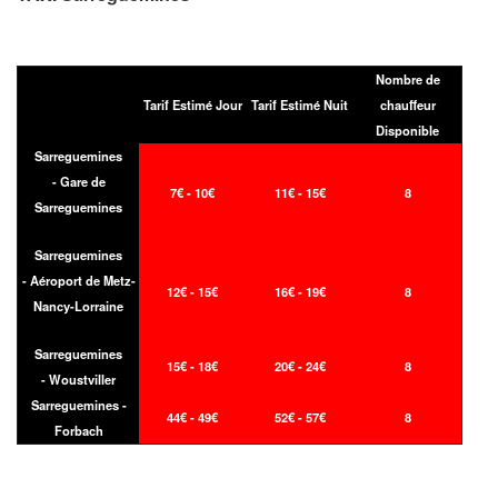
Nombre de
Tarif Estimé Jour
Tarif Estimé Nuit
chauffeur
Disponible
Sarreguemines
- Gare de
7€ - 10€
11€ - 15€
8
Sarreguemines
Sarreguemines
- Aéroport de Metz-
12€ - 15€
16€ - 19€
8
Nancy-Lorraine
Sarreguemines
15€ - 18€
20€ - 24€
8
- Woustviller
Sarreguemines -
44€ - 49€
52€ - 57€
8
Forbach