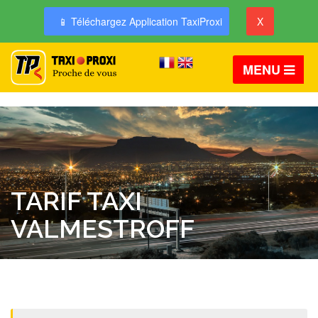
📱 Téléchargez Application TaxiProxi
X
MENU
TARIF TAXI
VALMESTROFF