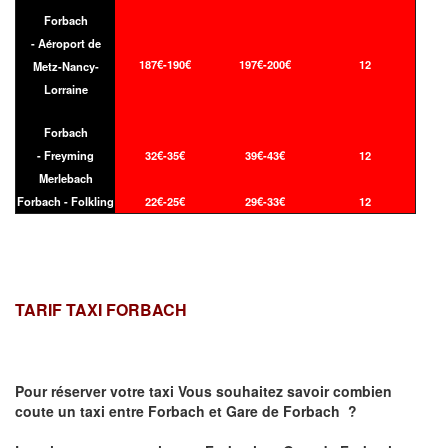
Forbach
- Aéroport de
187€-190€
197€-200€
12
Metz-Nancy-
Lorraine
Forbach
- Freyming
32€-35€
39€-43€
12
Merlebach
Forbach - Folkling
22€-25€
29€-33€
12
TARIF TAXI FORBACH
Pour réserver votre taxi Vous souhaitez savoir
combien
coute un taxi
entre Forbach et Gare de Forbach ?