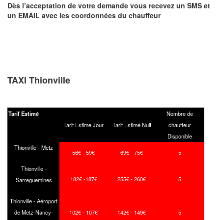
Dès l’acceptation de votre demande
vous recevez
un SMS et
un EMAIL
avec les coordonnées du chauffeur
TAXI Thionville
Tarif Estimé
Nombre de
Tarif Estimé Jour
Tarif Estimé Nuit
chauffeur
Disponible
Thionville - Metz
56€ - 59€
69€ - 75€
5
Thionville -
182€ -187€
255€ - 260€
5
Sarreguemines
Thionville - Aéroport
de Metz-Nancy-
102€ - 107€
142€ - 149€
5