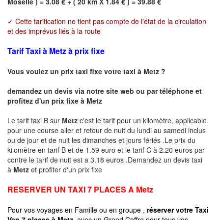
Moselle ) = 3.08 € + ( 20 km X 1.84 € ) = 39.88 €
✓ Cette tarification ne tient pas compte de l'état de la circulation
et des imprévus liés à la route
Tarif Taxi à Metz à prix fixe
Vous voulez un prix taxi fixe votre taxi à
Metz
?
demandez un devis via notre site web ou par téléphone et
profitez d'un prix fixe à
Metz
Le tarif taxi B sur
Metz
c'est le tarif pour un kilomètre, applicable
pour une course aller et retour de nuit du lundi au samedi inclus
ou de jour et de nuit les dimanches et jours fériés .Le prix du
kilomètre en tarif B et de 1.59 euro et le tarif C à 2.20 euros par
contre le tarif de nuit est a 3.18 euros .Demandez un devis taxi
à
Metz
et profiter d'un prix fixe
RESERVER UN TAXI 7 PLACES A
Metz
Pour vos voyages en Famille ou en groupe ,
réserver votre Taxi
Van 7 places à
Metz
avec un Grand Coffre pour tous vos