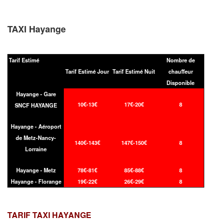
TAXI Hayange
Tarif Estimé
Nombre de
Tarif Estimé Jour
Tarif Estimé Nuit
chauffeur
Disponible
Hayange - Gare
10€-13€
17€-20€
8
SNCF HAYANGE
Hayange - Aéroport
de Metz-Nancy-
140€-143€
147€-150€
8
Lorraine
Hayange - Metz
78€-81€
85€-88€
8
Hayange - Florange
19€-22€
26€-29€
8
TARIF TAXI
HAYANGE