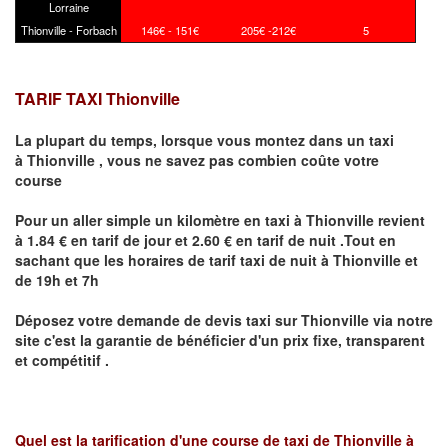
Lorraine
Thionville - Forbach
146€ - 151€
205€ -212€
5
TARIF TAXI Thionville
La plupart du temps, lorsque vous montez dans un taxi
à
Thionville
,
vous ne savez pas combien
coûte
votre
course
Pour un aller simple un kilomètre en taxi à
Thionville
revient
à 1.84 € en tarif de jour et 2.60 € en tarif de nuit .Tout en
sachant que les horaires de tarif taxi de nuit à
Thionville
et
de 19h et 7h
Déposez votre demande de devis taxi sur
Thionville
via notre
site
c'est la garantie de bénéficier
d'un prix fixe, transparent
et compétitif .
Quel est la tarification d'une course de taxi de
Thionville à