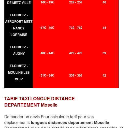
16€ - 19€
22€ - 25€
40
DE METZ VILLE
TAXI METZ -
AEROPORT METZ
67€ - 70€
73€ - 76€
44
NANCY
LORRAINE
TAXI METZ -
40€ - 44€
42€ - 47€
39
AUGNY
TAXI METZ -
MOULINS LES
31€ - 34€
33€ - 36€
42
METZ
TARIF TAXI LONGUE DISTANCE
DEPARTEMENT Moselle
Demander un devis Pour calculer le tarif pour vos
déplacements
longues
distances departement Moselle