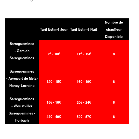
Nombre de
Tarif Estimé Jour
Tarif Estimé Nuit
chauffeur
Disponible
Sarreguemines
- Gare de
7€ - 10€
11€ - 15€
8
Sarreguemines
Sarreguemines
- Aéroport de Metz-
12€ - 15€
16€ - 19€
8
Nancy-Lorraine
Sarreguemines
15€ - 18€
20€ - 24€
8
- Woustviller
Sarreguemines -
44€ - 49€
52€ - 57€
8
Forbach