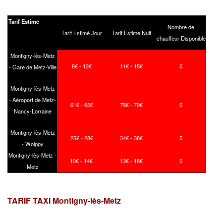
Tarif Estimé
Nombre de
Tarif Estimé Jour
Tarif Estimé Nuit
chauffeur Disponible
Montigny-lès-Metz
8€ - 12€
11€ - 15€
5
- Gare de Metz-Ville
Montigny-lès-Metz
- Aéroport de Metz-
61€ - 65€
75€ - 79€
5
Nancy-Lorraine
Montigny-lès-Metz
25€ - 28€
34€ - 38€
5
- Woippy
Montigny-lès-Metz -
10€ - 14€
13€ - 18€
5
Metz
TARIF TAXI Montigny-lès-Metz