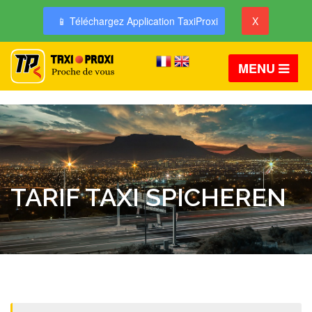
📱 Téléchargez Application TaxiProxi
X
MENU
TARIF TAXI SPICHEREN