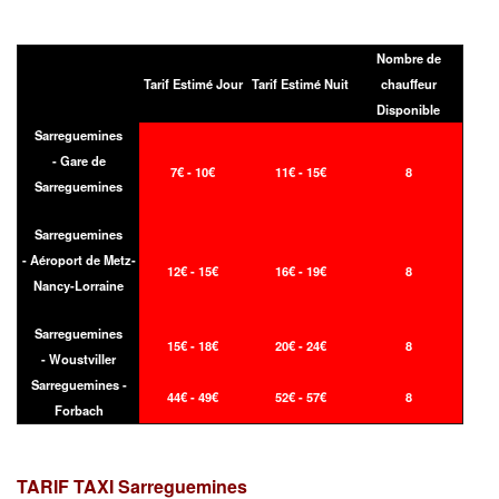
Nombre de
Tarif Estimé Jour
Tarif Estimé Nuit
chauffeur
Disponible
Sarreguemines
- Gare de
7€ - 10€
11€ - 15€
8
Sarreguemines
Sarreguemines
- Aéroport de Metz-
12€ - 15€
16€ - 19€
8
Nancy-Lorraine
Sarreguemines
15€ - 18€
20€ - 24€
8
- Woustviller
Sarreguemines -
44€ - 49€
52€ - 57€
8
Forbach
TARIF TAXI
Sarreguemines