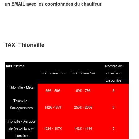
un EMAIL
avec les coordonnées du chauffeur
TAXI Thionville
Tarif Estimé
Nombre de
Tarif Estimé Jour
Tarif Estimé Nuit
chauffeur
Disponible
Thionville - Metz
56€ - 59€
69€ - 75€
5
Thionville -
182€ -187€
255€ - 260€
5
Sarreguemines
Thionville - Aéroport
de Metz-Nancy-
102€ - 107€
142€ - 149€
5
Lorraine