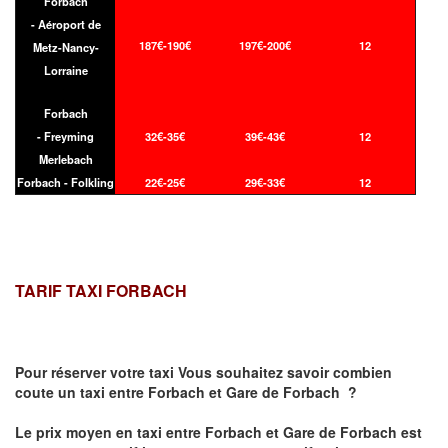
Forbach
- Aéroport de
187€-190€
197€-200€
12
Metz-Nancy-
Lorraine
Forbach
- Freyming
32€-35€
39€-43€
12
Merlebach
Forbach - Folkling
22€-25€
29€-33€
12
TARIF TAXI FORBACH
Pour réserver votre taxi Vous souhaitez savoir
combien
coute un taxi
entre Forbach et Gare de Forbach ?
Le prix moyen en taxi entre Forbach et Gare de Forbach est