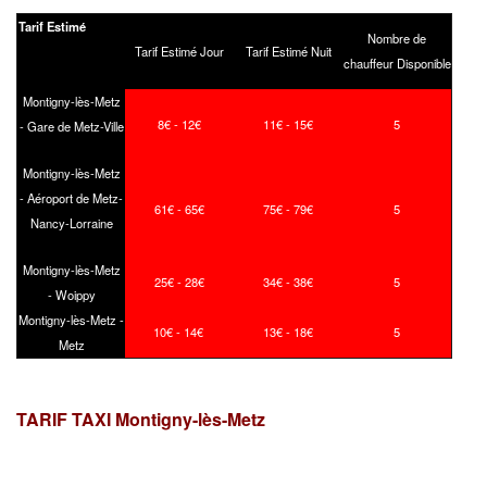
Tarif Estimé
Nombre de
Tarif Estimé Jour
Tarif Estimé Nuit
chauffeur Disponible
Montigny-lès-Metz
8€ - 12€
11€ - 15€
5
- Gare de Metz-Ville
Montigny-lès-Metz
- Aéroport de Metz-
61€ - 65€
75€ - 79€
5
Nancy-Lorraine
Montigny-lès-Metz
25€ - 28€
34€ - 38€
5
- Woippy
Montigny-lès-Metz -
10€ - 14€
13€ - 18€
5
Metz
TARIF TAXI Montigny-lès-Metz