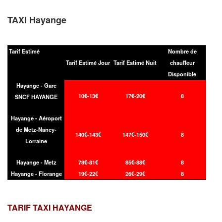
TAXI Hayange
Tarif Estimé
Nombre de
Tarif Estimé Jour
Tarif Estimé Nuit
chauffeur
Disponible
Hayange - Gare
10€-13€
17€-20€
8
SNCF HAYANGE
Hayange - Aéroport
de Metz-Nancy-
140€-143€
147€-150€
8
Lorraine
Hayange - Metz
78€-81€
85€-88€
8
Hayange - Florange
19€-22€
26€-29€
8
TARIF TAXI
HAYANGE