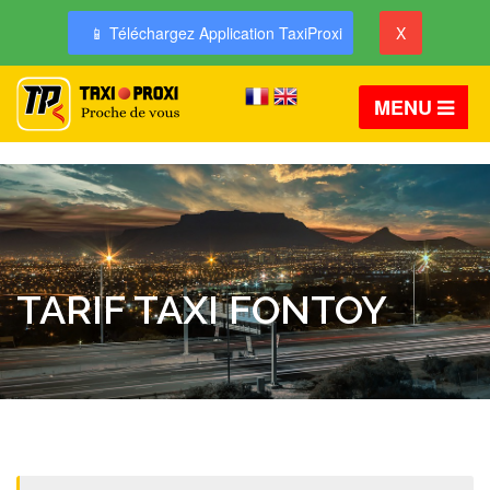
📱 Téléchargez Application TaxiProxi
X
MENU
TARIF TAXI FONTOY