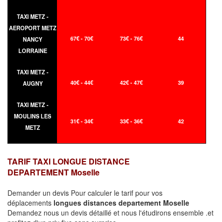
TAXI METZ -
AEROPORT METZ
67€ - 70€
73€ - 76€
44
NANCY
LORRAINE
TAXI METZ -
40€ - 44€
42€ - 47€
39
AUGNY
TAXI METZ -
MOULINS LES
31€ - 34€
33€ - 36€
42
METZ
TARIF TAXI LONGUE DISTANCE
DEPARTEMENT Moselle
Demander un devis Pour calculer le tarif pour vos
déplacements
longues
distances departement Moselle
Demandez nous un devis détaillé et nous l'étudirons ensemble .et