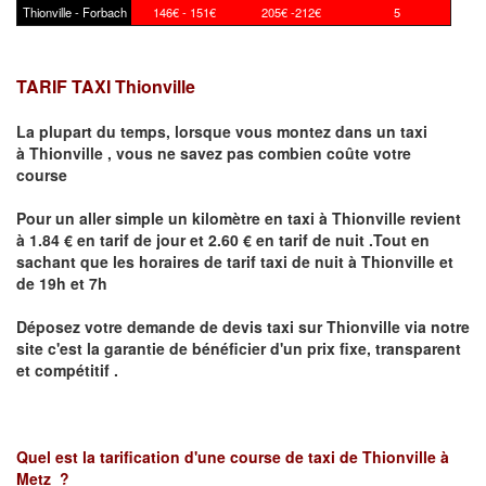
Thionville - Forbach
146€ - 151€
205€ -212€
5
TARIF TAXI Thionville
La plupart du temps, lorsque vous montez dans un taxi
à
Thionville
,
vous ne savez pas combien
coûte
votre
course
Pour un aller simple un kilomètre en taxi à
Thionville
revient
à 1.84 € en tarif de jour et 2.60 € en tarif de nuit .Tout en
sachant que les horaires de tarif taxi de nuit à
Thionville
et
de 19h et 7h
Déposez votre demande de devis taxi sur
Thionville
via notre
site
c'est la garantie de bénéficier
d'un prix fixe, transparent
et compétitif .
Quel est la tarification d'une course de taxi de
Thionville à
Metz
?