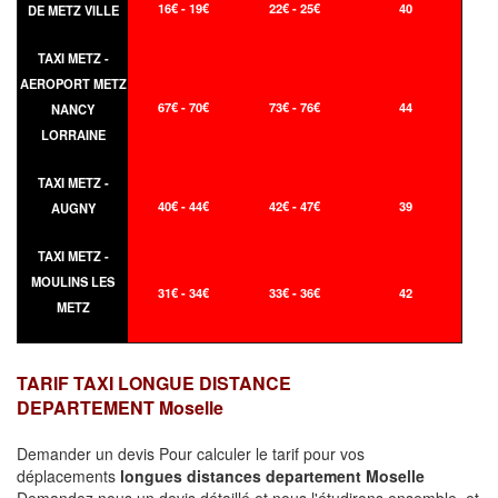
16€ - 19€
22€ - 25€
40
DE METZ VILLE
TAXI METZ -
AEROPORT METZ
67€ - 70€
73€ - 76€
44
NANCY
LORRAINE
TAXI METZ -
40€ - 44€
42€ - 47€
39
AUGNY
TAXI METZ -
MOULINS LES
31€ - 34€
33€ - 36€
42
METZ
TARIF TAXI LONGUE DISTANCE
DEPARTEMENT Moselle
Demander un devis Pour calculer le tarif pour vos
déplacements
longues
distances departement Moselle