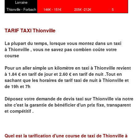
Lorraine
Thionville - Forbach
146€ - 151€
205€ -212€
5
TARIF TAXI Thionville
La plupart du temps, lorsque vous montez dans un taxi
à
Thionville
,
vous ne savez pas combien
coûte
votre
course
Pour un aller simple un kilomètre en taxi à
Thionville
revient
à 1.84 € en tarif de jour et 2.60 € en tarif de nuit .Tout en
sachant que les horaires de tarif taxi de nuit à
Thionville
et
de 19h et 7h
Déposez votre demande de devis taxi sur
Thionville
via notre
site
c'est la garantie de bénéficier
d'un prix fixe, transparent
et compétitif .
Quel est la tarification d'une course de taxi de
Thionville à