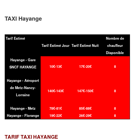
TAXI Hayange
Tarif Estimé
Nombre de
Tarif Estimé Jour
Tarif Estimé Nuit
chauffeur
Disponible
Hayange - Gare
10€-13€
17€-20€
8
SNCF HAYANGE
Hayange - Aéroport
de Metz-Nancy-
140€-143€
147€-150€
8
Lorraine
Hayange - Metz
78€-81€
85€-88€
8
Hayange - Florange
19€-22€
26€-29€
8
TARIF TAXI
HAYANGE