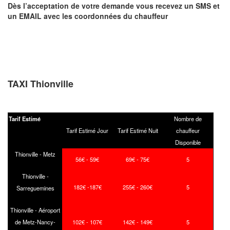
Dès l’acceptation de votre demande
vous recevez
un SMS et
un EMAIL
avec les coordonnées du chauffeur
TAXI Thionville
Tarif Estimé
Nombre de
Tarif Estimé Jour
Tarif Estimé Nuit
chauffeur
Disponible
Thionville - Metz
56€ - 59€
69€ - 75€
5
Thionville -
182€ -187€
255€ - 260€
5
Sarreguemines
Thionville - Aéroport
de Metz-Nancy-
102€ - 107€
142€ - 149€
5