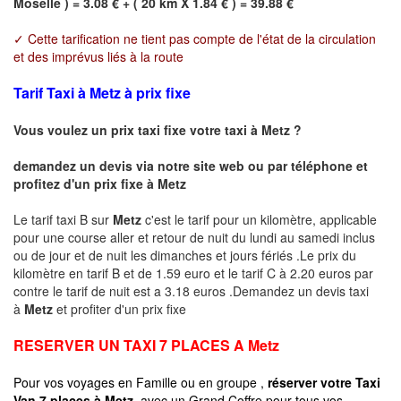
Moselle ) = 3.08 € + ( 20 km X 1.84 € ) = 39.88 €
✓ Cette tarification ne tient pas compte de l'état de la circulation
et des imprévus liés à la route
Tarif Taxi à Metz à prix fixe
Vous voulez un prix taxi fixe votre taxi à
Metz
?
demandez un devis via notre site web ou par téléphone et
profitez d'un prix fixe à
Metz
Le tarif taxi B sur
Metz
c'est le tarif pour un kilomètre, applicable
pour une course aller et retour de nuit du lundi au samedi inclus
ou de jour et de nuit les dimanches et jours fériés .Le prix du
kilomètre en tarif B et de 1.59 euro et le tarif C à 2.20 euros par
contre le tarif de nuit est a 3.18 euros .Demandez un devis taxi
à
Metz
et profiter d'un prix fixe
RESERVER UN TAXI 7 PLACES A
Metz
Pour vos voyages en Famille ou en groupe ,
réserver votre Taxi
Van 7 places à
Metz
avec un Grand Coffre pour tous vos