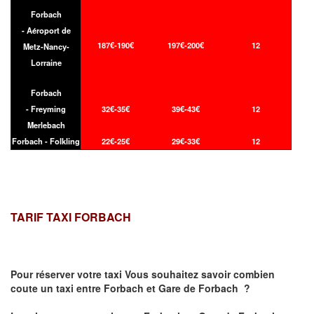
Forbach
- Aéroport de
187€-190€
197€-200€
12
Metz-Nancy-
Lorraine
Forbach
- Freyming
32€-35€
39€-43€
12
Merlebach
Forbach - Folkling
22€-25€
29€-33€
12
TARIF TAXI FORBACH
Pour réserver votre taxi Vous souhaitez savoir
combien
coute un taxi
entre Forbach et Gare de Forbach ?