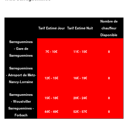
Nombre de
Tarif Estimé Jour
Tarif Estimé Nuit
chauffeur
Disponible
Sarreguemines
- Gare de
7€ - 10€
11€ - 15€
8
Sarreguemines
Sarreguemines
- Aéroport de Metz-
12€ - 15€
16€ - 19€
8
Nancy-Lorraine
Sarreguemines
15€ - 18€
20€ - 24€
8
- Woustviller
Sarreguemines -
44€ - 49€
52€ - 57€
8
Forbach