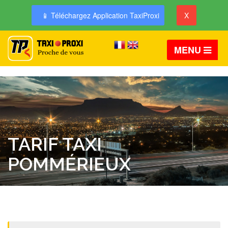
📱 Téléchargez Application TaxiProxi
X
MENU
TARIF TAXI
POMMÉRIEUX