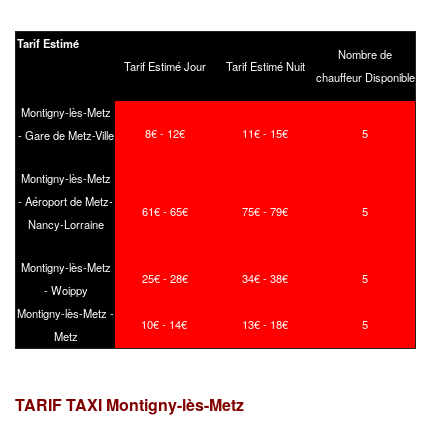
Tarif Estimé
Nombre de
Tarif Estimé Jour
Tarif Estimé Nuit
chauffeur Disponible
Montigny-lès-Metz
8€ - 12€
11€ - 15€
5
- Gare de Metz-Ville
Montigny-lès-Metz
- Aéroport de Metz-
61€ - 65€
75€ - 79€
5
Nancy-Lorraine
Montigny-lès-Metz
25€ - 28€
34€ - 38€
5
- Woippy
Montigny-lès-Metz -
10€ - 14€
13€ - 18€
5
Metz
TARIF TAXI Montigny-lès-Metz