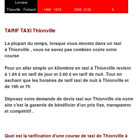
Lorraine
Thionville - Forbach
146€ - 151€
205€ -212€
5
TARIF TAXI Thionville
La plupart du temps, lorsque vous montez dans un taxi
à
Thionville
,
vous ne savez pas combien
coûte
votre
course
Pour un aller simple un kilomètre en taxi à
Thionville
revient
à 1.84 € en tarif de jour et 2.60 € en tarif de nuit .Tout en
sachant que les horaires de tarif taxi de nuit à
Thionville
et
de 19h et 7h
Déposez votre demande de devis taxi sur
Thionville
via notre
site
c'est la garantie de bénéficier
d'un prix fixe, transparent
et compétitif .
Quel est la tarification d'une course de taxi de
Thionville à