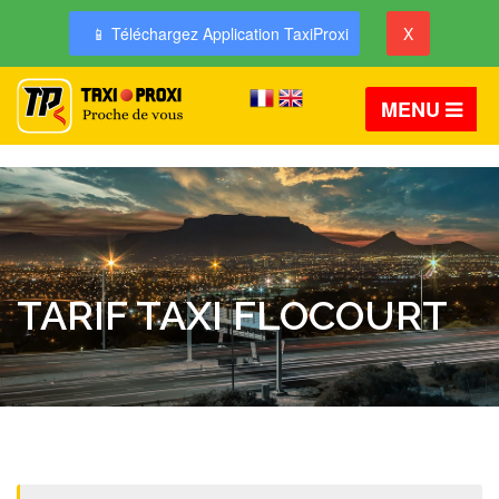
📱 Téléchargez Application TaxiProxi
X
MENU
TARIF TAXI FLOCOURT