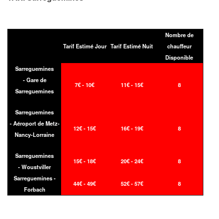
Nombre de
Tarif Estimé Jour
Tarif Estimé Nuit
chauffeur
Disponible
Sarreguemines
- Gare de
7€ - 10€
11€ - 15€
8
Sarreguemines
Sarreguemines
- Aéroport de Metz-
12€ - 15€
16€ - 19€
8
Nancy-Lorraine
Sarreguemines
15€ - 18€
20€ - 24€
8
- Woustviller
Sarreguemines -
44€ - 49€
52€ - 57€
8
Forbach