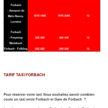
Forbach
- Aéroport de
187€-190€
197€-200€
12
Metz-Nancy-
Lorraine
Forbach
- Freyming
32€-35€
39€-43€
12
Merlebach
Forbach - Folkling
22€-25€
29€-33€
12
TARIF TAXI FORBACH
Pour réserver votre taxi Vous souhaitez savoir
combien
coute un taxi
entre Forbach et Gare de Forbach ?