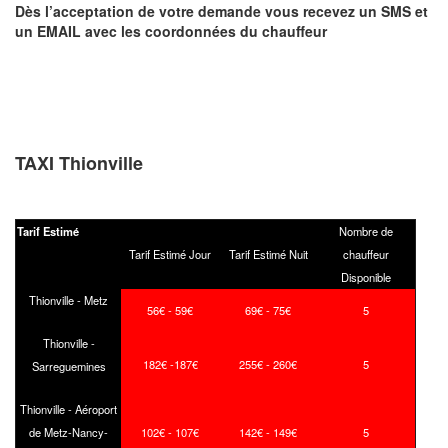
Dès l’acceptation de votre demande
vous recevez
un SMS et
un EMAIL
avec les coordonnées du chauffeur
TAXI Thionville
Tarif Estimé
Nombre de
Tarif Estimé Jour
Tarif Estimé Nuit
chauffeur
Disponible
Thionville - Metz
56€ - 59€
69€ - 75€
5
Thionville -
182€ -187€
255€ - 260€
5
Sarreguemines
Thionville - Aéroport
de Metz-Nancy-
102€ - 107€
142€ - 149€
5