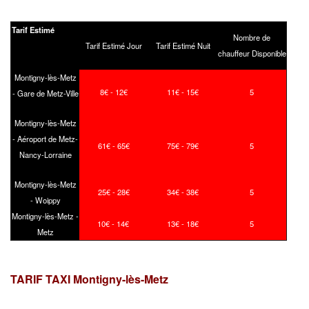
Tarif Estimé
Nombre de
Tarif Estimé Jour
Tarif Estimé Nuit
chauffeur Disponible
Montigny-lès-Metz
8€ - 12€
11€ - 15€
5
- Gare de Metz-Ville
Montigny-lès-Metz
- Aéroport de Metz-
61€ - 65€
75€ - 79€
5
Nancy-Lorraine
Montigny-lès-Metz
25€ - 28€
34€ - 38€
5
- Woippy
Montigny-lès-Metz -
10€ - 14€
13€ - 18€
5
Metz
TARIF TAXI Montigny-lès-Metz