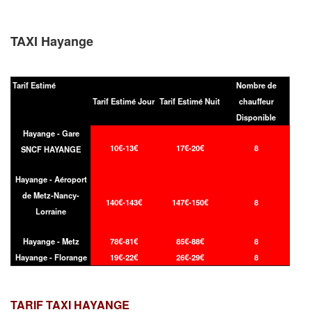
TAXI Hayange
Tarif Estimé
Nombre de
Tarif Estimé Jour
Tarif Estimé Nuit
chauffeur
Disponible
Hayange - Gare
10€-13€
17€-20€
8
SNCF HAYANGE
Hayange - Aéroport
de Metz-Nancy-
140€-143€
147€-150€
8
Lorraine
Hayange - Metz
78€-81€
85€-88€
8
Hayange - Florange
19€-22€
26€-29€
8
TARIF TAXI
HAYANGE