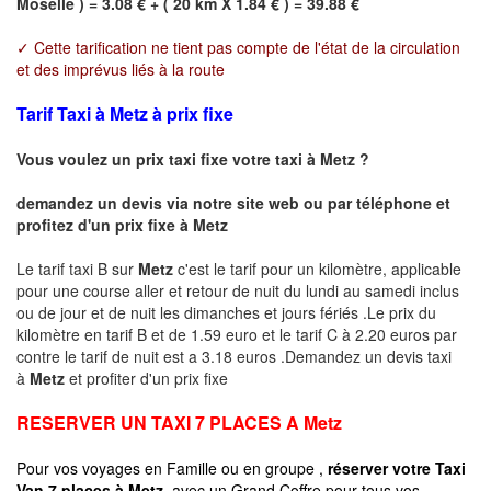
Moselle ) = 3.08 € + ( 20 km X 1.84 € ) = 39.88 €
✓ Cette tarification ne tient pas compte de l'état de la circulation
et des imprévus liés à la route
Tarif Taxi à Metz à prix fixe
Vous voulez un prix taxi fixe votre taxi à
Metz
?
demandez un devis via notre site web ou par téléphone et
profitez d'un prix fixe à
Metz
Le tarif taxi B sur
Metz
c'est le tarif pour un kilomètre, applicable
pour une course aller et retour de nuit du lundi au samedi inclus
ou de jour et de nuit les dimanches et jours fériés .Le prix du
kilomètre en tarif B et de 1.59 euro et le tarif C à 2.20 euros par
contre le tarif de nuit est a 3.18 euros .Demandez un devis taxi
à
Metz
et profiter d'un prix fixe
RESERVER UN TAXI 7 PLACES A
Metz
Pour vos voyages en Famille ou en groupe ,
réserver votre Taxi
Van 7 places à
Metz
avec un Grand Coffre pour tous vos