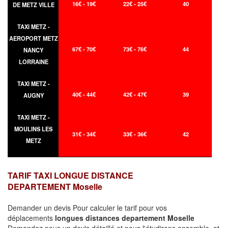
16€ - 19€
22€ - 25€
40
DE METZ VILLE
TAXI METZ -
AEROPORT METZ
67€ - 70€
73€ - 76€
44
NANCY
LORRAINE
TAXI METZ -
40€ - 44€
42€ - 47€
39
AUGNY
TAXI METZ -
MOULINS LES
31€ - 34€
33€ - 36€
42
METZ
TARIF TAXI LONGUE DISTANCE
DEPARTEMENT Moselle
Demander un devis Pour calculer le tarif pour vos
déplacements
longues
distances departement Moselle