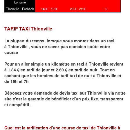
Lorraine
Thionville - Forbach
146€ - 151€
205€ -212€
5
TARIF TAXI Thionville
La plupart du temps, lorsque vous montez dans un taxi
à
Thionville
,
vous ne savez pas combien
coûte
votre
course
Pour un aller simple un kilomètre en taxi à
Thionville
revient
à 1.84 € en tarif de jour et 2.60 € en tarif de nuit .Tout en
sachant que les horaires de tarif taxi de nuit à
Thionville
et
de 19h et 7h
Déposez votre demande de devis taxi sur
Thionville
via notre
site
c'est la garantie de bénéficier
d'un prix fixe, transparent
et compétitif .
Quel est la tarification d'une course de taxi de
Thionville à