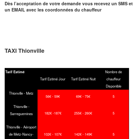
Dès l’acceptation de votre demande
vous recevez
un SMS et
un EMAIL
avec les coordonnées du chauffeur
TAXI Thionville
Tarif Estimé
Nombre de
Tarif Estimé Jour
Tarif Estimé Nuit
chauffeur
Disponible
Thionville - Metz
56€ - 59€
69€ - 75€
5
Thionville -
182€ -187€
255€ - 260€
5
Sarreguemines
Thionville - Aéroport
de Metz-Nancy-
102€ - 107€
142€ - 149€
5