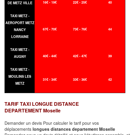
16€ - 19€
22€ - 25€
40
DE METZ VILLE
TAXI METZ -
AEROPORT METZ
67€ - 70€
73€ - 76€
44
NANCY
LORRAINE
TAXI METZ -
40€ - 44€
42€ - 47€
39
AUGNY
TAXI METZ -
MOULINS LES
31€ - 34€
33€ - 36€
42
METZ
TARIF TAXI LONGUE DISTANCE
DEPARTEMENT Moselle
Demander un devis Pour calculer le tarif pour vos
déplacements
longues
distances departement Moselle