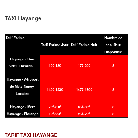
TAXI Hayange
Tarif Estimé
Nombre de
Tarif Estimé Jour
Tarif Estimé Nuit
chauffeur
Disponible
Hayange - Gare
10€-13€
17€-20€
8
SNCF HAYANGE
Hayange - Aéroport
de Metz-Nancy-
140€-143€
147€-150€
8
Lorraine
Hayange - Metz
78€-81€
85€-88€
8
Hayange - Florange
19€-22€
26€-29€
8
TARIF TAXI
HAYANGE