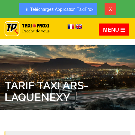
📱 Téléchargez Application TaxiProxi
X
MENU
TARIF TAXI ARS-
LAQUENEXY