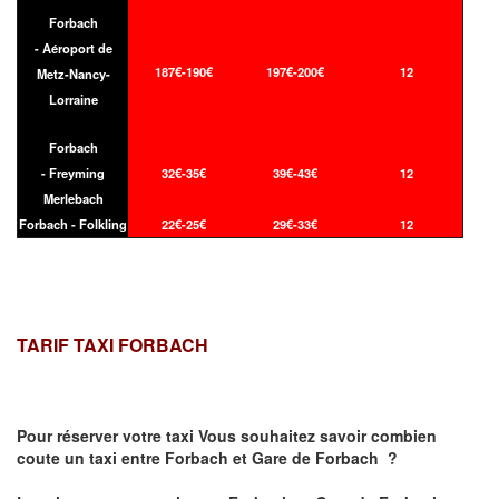
Forbach
- Aéroport de
187€-190€
197€-200€
12
Metz-Nancy-
Lorraine
Forbach
- Freyming
32€-35€
39€-43€
12
Merlebach
Forbach - Folkling
22€-25€
29€-33€
12
TARIF TAXI FORBACH
Pour réserver votre taxi Vous souhaitez savoir
combien
coute un taxi
entre Forbach et Gare de Forbach ?