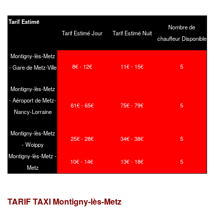
Tarif Estimé
Nombre de
Tarif Estimé Jour
Tarif Estimé Nuit
chauffeur Disponible
Montigny-lès-Metz
8€ - 12€
11€ - 15€
5
- Gare de Metz-Ville
Montigny-lès-Metz
- Aéroport de Metz-
61€ - 65€
75€ - 79€
5
Nancy-Lorraine
Montigny-lès-Metz
25€ - 28€
34€ - 38€
5
- Woippy
Montigny-lès-Metz -
10€ - 14€
13€ - 18€
5
Metz
TARIF TAXI Montigny-lès-Metz