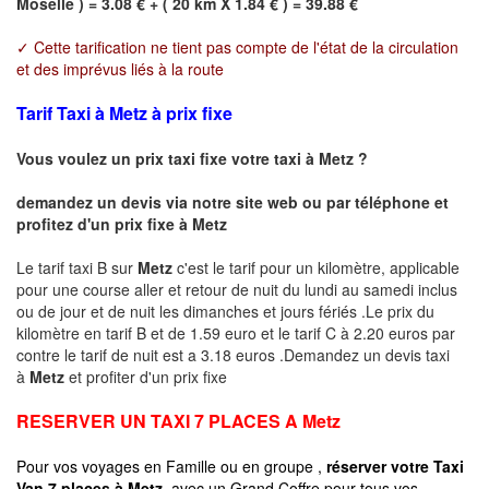
Moselle ) = 3.08 € + ( 20 km X 1.84 € ) = 39.88 €
✓ Cette tarification ne tient pas compte de l'état de la circulation
et des imprévus liés à la route
Tarif Taxi à Metz à prix fixe
Vous voulez un prix taxi fixe votre taxi à
Metz
?
demandez un devis via notre site web ou par téléphone et
profitez d'un prix fixe à
Metz
Le tarif taxi B sur
Metz
c'est le tarif pour un kilomètre, applicable
pour une course aller et retour de nuit du lundi au samedi inclus
ou de jour et de nuit les dimanches et jours fériés .Le prix du
kilomètre en tarif B et de 1.59 euro et le tarif C à 2.20 euros par
contre le tarif de nuit est a 3.18 euros .Demandez un devis taxi
à
Metz
et profiter d'un prix fixe
RESERVER UN TAXI 7 PLACES A
Metz
Pour vos voyages en Famille ou en groupe ,
réserver votre Taxi
Van 7 places à
Metz
avec un Grand Coffre pour tous vos