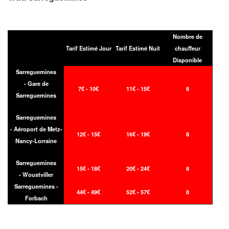
Nombre de
Tarif Estimé Jour
Tarif Estimé Nuit
chauffeur
Disponible
Sarreguemines
- Gare de
7€ - 10€
11€ - 15€
8
Sarreguemines
Sarreguemines
- Aéroport de Metz-
12€ - 15€
16€ - 19€
8
Nancy-Lorraine
Sarreguemines
15€ - 18€
20€ - 24€
8
- Woustviller
Sarreguemines -
44€ - 49€
52€ - 57€
8
Forbach