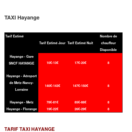
TAXI Hayange
Tarif Estimé
Nombre de
Tarif Estimé Jour
Tarif Estimé Nuit
chauffeur
Disponible
Hayange - Gare
10€-13€
17€-20€
8
SNCF HAYANGE
Hayange - Aéroport
de Metz-Nancy-
140€-143€
147€-150€
8
Lorraine
Hayange - Metz
78€-81€
85€-88€
8
Hayange - Florange
19€-22€
26€-29€
8
TARIF TAXI
HAYANGE