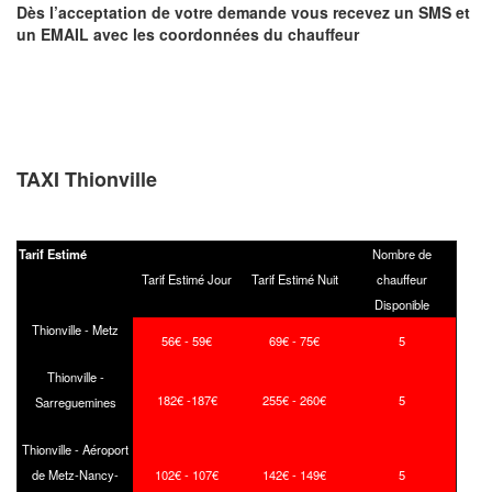
Dès l’acceptation de votre demande
vous recevez
un SMS et
un EMAIL
avec les coordonnées du chauffeur
TAXI Thionville
Tarif Estimé
Nombre de
Tarif Estimé Jour
Tarif Estimé Nuit
chauffeur
Disponible
Thionville - Metz
56€ - 59€
69€ - 75€
5
Thionville -
182€ -187€
255€ - 260€
5
Sarreguemines
Thionville - Aéroport
de Metz-Nancy-
102€ - 107€
142€ - 149€
5