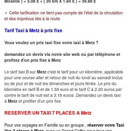
Moselle ) = 3.08 € + ( 20 km X 1.84 € ) = 39.88 €
✓ Cette tarification ne tient pas compte de l'état de la circulation
et des imprévus liés à la route
Tarif Taxi à Metz à prix fixe
Vous voulez un prix taxi fixe votre taxi à
Metz
?
demandez un devis via notre site web ou par téléphone et
profitez d'un prix fixe à
Metz
Le tarif taxi B sur
Metz
c'est le tarif pour un kilomètre, applicable
pour une course aller et retour de nuit du lundi au samedi inclus
ou de jour et de nuit les dimanches et jours fériés .Le prix du
kilomètre en tarif B et de 1.59 euro et le tarif C à 2.20 euros par
contre le tarif de nuit est a 3.18 euros .Demandez un devis taxi
à
Metz
et profiter d'un prix fixe
RESERVER UN TAXI 7 PLACES A
Metz
Pour vos voyages en Famille ou en groupe ,
réserver votre Taxi
Van 7 places à
Metz
avec un Grand Coffre pour tous vos