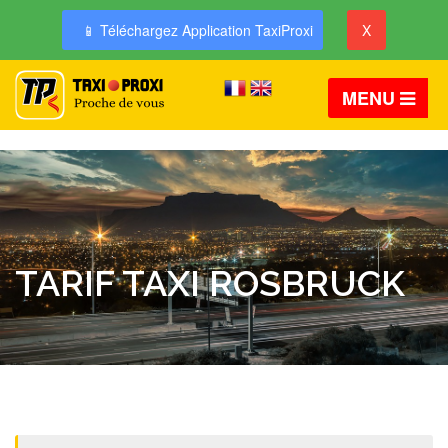
📱 Téléchargez Application TaxiProxi
X
MENU
TARIF TAXI ROSBRUCK