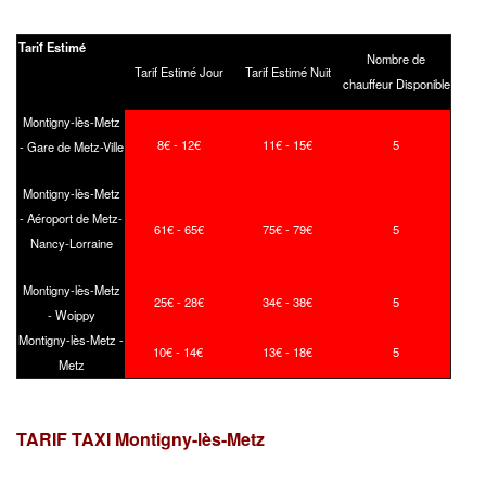
Tarif Estimé
Nombre de
Tarif Estimé Jour
Tarif Estimé Nuit
chauffeur Disponible
Montigny-lès-Metz
8€ - 12€
11€ - 15€
5
- Gare de Metz-Ville
Montigny-lès-Metz
- Aéroport de Metz-
61€ - 65€
75€ - 79€
5
Nancy-Lorraine
Montigny-lès-Metz
25€ - 28€
34€ - 38€
5
- Woippy
Montigny-lès-Metz -
10€ - 14€
13€ - 18€
5
Metz
TARIF TAXI Montigny-lès-Metz