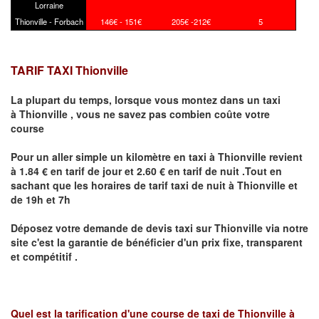
Lorraine
Thionville - Forbach
146€ - 151€
205€ -212€
5
TARIF TAXI Thionville
La plupart du temps, lorsque vous montez dans un taxi
à
Thionville
,
vous ne savez pas combien
coûte
votre
course
Pour un aller simple un kilomètre en taxi à
Thionville
revient
à 1.84 € en tarif de jour et 2.60 € en tarif de nuit .Tout en
sachant que les horaires de tarif taxi de nuit à
Thionville
et
de 19h et 7h
Déposez votre demande de devis taxi sur
Thionville
via notre
site
c'est la garantie de bénéficier
d'un prix fixe, transparent
et compétitif .
Quel est la tarification d'une course de taxi de
Thionville à