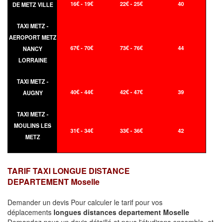
16€ - 19€
22€ - 25€
40
DE METZ VILLE
TAXI METZ -
AEROPORT METZ
67€ - 70€
73€ - 76€
44
NANCY
LORRAINE
TAXI METZ -
40€ - 44€
42€ - 47€
39
AUGNY
TAXI METZ -
MOULINS LES
31€ - 34€
33€ - 36€
42
METZ
TARIF TAXI LONGUE DISTANCE
DEPARTEMENT Moselle
Demander un devis Pour calculer le tarif pour vos
déplacements
longues
distances departement Moselle