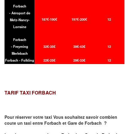
Forbach
- Aéroport de
187€-190€
197€-200€
12
Metz-Nancy-
Lorraine
Forbach
- Freyming
32€-35€
39€-43€
12
Merlebach
Forbach - Folkling
22€-25€
29€-33€
12
TARIF TAXI FORBACH
Pour réserver votre taxi Vous souhaitez savoir
combien
coute un taxi
entre Forbach et Gare de Forbach ?