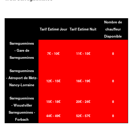
Nombre de
Tarif Estimé Jour
Tarif Estimé Nuit
chauffeur
Disponible
Sarreguemines
- Gare de
7€ - 10€
11€ - 15€
8
Sarreguemines
Sarreguemines
- Aéroport de Metz-
12€ - 15€
16€ - 19€
8
Nancy-Lorraine
Sarreguemines
15€ - 18€
20€ - 24€
8
- Woustviller
Sarreguemines -
44€ - 49€
52€ - 57€
8
Forbach