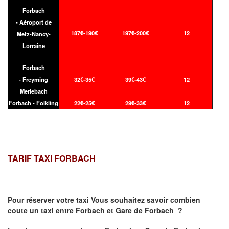
Forbach
- Aéroport de
187€-190€
197€-200€
12
Metz-Nancy-
Lorraine
Forbach
- Freyming
32€-35€
39€-43€
12
Merlebach
Forbach - Folkling
22€-25€
29€-33€
12
TARIF TAXI FORBACH
Pour réserver votre taxi Vous souhaitez savoir
combien
coute un taxi
entre Forbach et Gare de Forbach ?