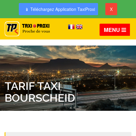
📱 Téléchargez Application TaxiProxi
X
MENU
TARIF TAXI
BOURSCHEID