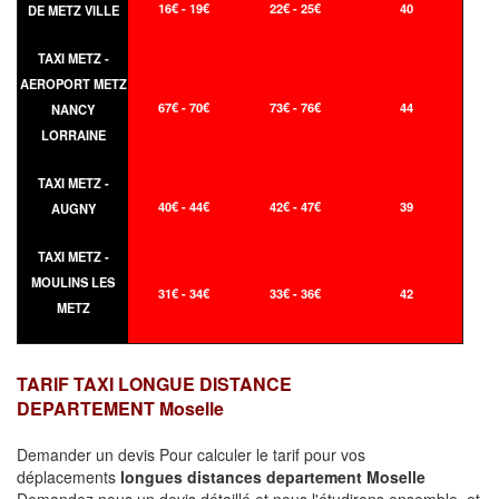
16€ - 19€
22€ - 25€
40
DE METZ VILLE
TAXI METZ -
AEROPORT METZ
67€ - 70€
73€ - 76€
44
NANCY
LORRAINE
TAXI METZ -
40€ - 44€
42€ - 47€
39
AUGNY
TAXI METZ -
MOULINS LES
31€ - 34€
33€ - 36€
42
METZ
TARIF TAXI LONGUE DISTANCE
DEPARTEMENT Moselle
Demander un devis Pour calculer le tarif pour vos
déplacements
longues
distances departement Moselle