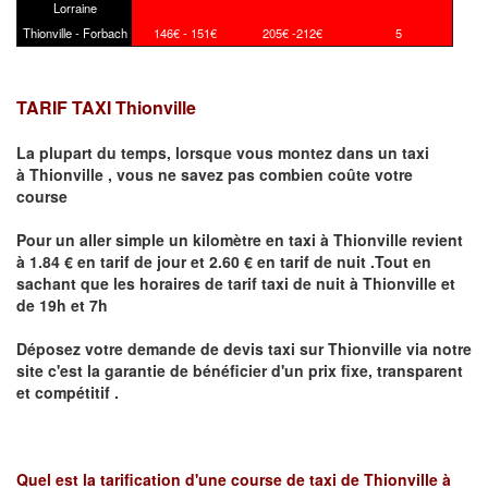
Lorraine
Thionville - Forbach
146€ - 151€
205€ -212€
5
TARIF TAXI Thionville
La plupart du temps, lorsque vous montez dans un taxi
à
Thionville
,
vous ne savez pas combien
coûte
votre
course
Pour un aller simple un kilomètre en taxi à
Thionville
revient
à 1.84 € en tarif de jour et 2.60 € en tarif de nuit .Tout en
sachant que les horaires de tarif taxi de nuit à
Thionville
et
de 19h et 7h
Déposez votre demande de devis taxi sur
Thionville
via notre
site
c'est la garantie de bénéficier
d'un prix fixe, transparent
et compétitif .
Quel est la tarification d'une course de taxi de
Thionville à