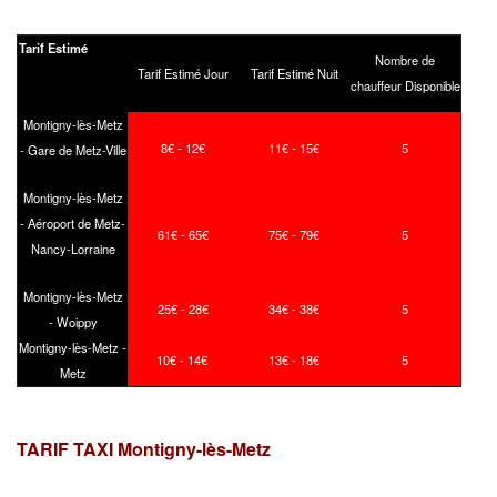
Tarif Estimé
Nombre de
Tarif Estimé Jour
Tarif Estimé Nuit
chauffeur Disponible
Montigny-lès-Metz
8€ - 12€
11€ - 15€
5
- Gare de Metz-Ville
Montigny-lès-Metz
- Aéroport de Metz-
61€ - 65€
75€ - 79€
5
Nancy-Lorraine
Montigny-lès-Metz
25€ - 28€
34€ - 38€
5
- Woippy
Montigny-lès-Metz -
10€ - 14€
13€ - 18€
5
Metz
TARIF TAXI Montigny-lès-Metz