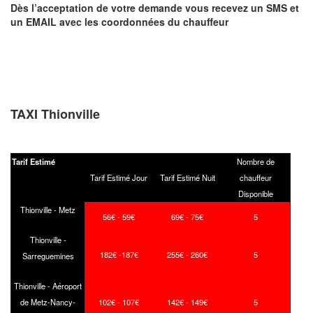
Dès l’acceptation de votre demande
vous recevez
un SMS et
un EMAIL
avec les coordonnées du chauffeur
TAXI Thionville
Tarif Estimé
Nombre de
Tarif Estimé Jour
Tarif Estimé Nuit
chauffeur
Disponible
Thionville - Metz
56€ - 59€
69€ - 75€
5
Thionville -
182€ -187€
255€ - 260€
5
Sarreguemines
Thionville - Aéroport
de Metz-Nancy-
102€ - 107€
142€ - 149€
5