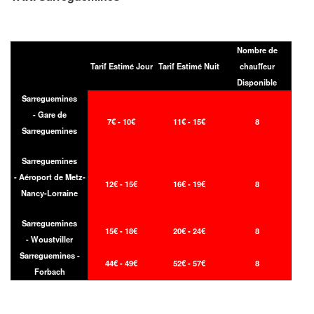
Nombre de
Tarif Estimé Jour
Tarif Estimé Nuit
chauffeur
Disponible
Sarreguemines
- Gare de
7€ - 10€
11€ - 15€
8
Sarreguemines
Sarreguemines
- Aéroport de Metz-
12€ - 15€
16€ - 19€
8
Nancy-Lorraine
Sarreguemines
15€ - 18€
20€ - 24€
8
- Woustviller
Sarreguemines -
44€ - 49€
52€ - 57€
8
Forbach