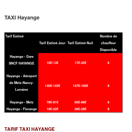
TAXI Hayange
Tarif Estimé
Nombre de
Tarif Estimé Jour
Tarif Estimé Nuit
chauffeur
Disponible
Hayange - Gare
10€-13€
17€-20€
8
SNCF HAYANGE
Hayange - Aéroport
de Metz-Nancy-
140€-143€
147€-150€
8
Lorraine
Hayange - Metz
78€-81€
85€-88€
8
Hayange - Florange
19€-22€
26€-29€
8
TARIF TAXI
HAYANGE