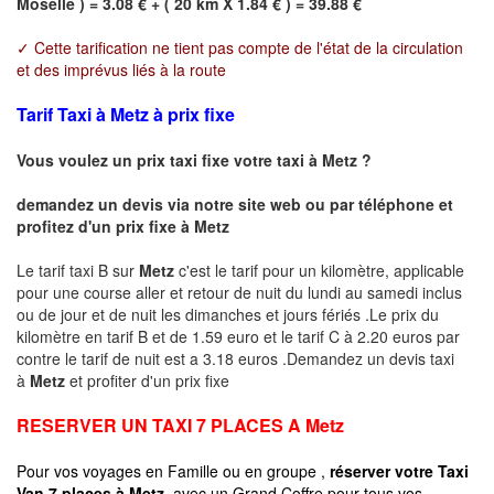
Moselle ) = 3.08 € + ( 20 km X 1.84 € ) = 39.88 €
✓ Cette tarification ne tient pas compte de l'état de la circulation
et des imprévus liés à la route
Tarif Taxi à Metz à prix fixe
Vous voulez un prix taxi fixe votre taxi à
Metz
?
demandez un devis via notre site web ou par téléphone et
profitez d'un prix fixe à
Metz
Le tarif taxi B sur
Metz
c'est le tarif pour un kilomètre, applicable
pour une course aller et retour de nuit du lundi au samedi inclus
ou de jour et de nuit les dimanches et jours fériés .Le prix du
kilomètre en tarif B et de 1.59 euro et le tarif C à 2.20 euros par
contre le tarif de nuit est a 3.18 euros .Demandez un devis taxi
à
Metz
et profiter d'un prix fixe
RESERVER UN TAXI 7 PLACES A
Metz
Pour vos voyages en Famille ou en groupe ,
réserver votre Taxi
Van 7 places à
Metz
avec un Grand Coffre pour tous vos