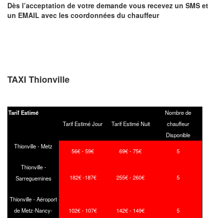
Dès l’acceptation de votre demande
vous recevez
un SMS et
un EMAIL
avec les coordonnées du chauffeur
TAXI Thionville
Tarif Estimé
Nombre de
Tarif Estimé Jour
Tarif Estimé Nuit
chauffeur
Disponible
Thionville - Metz
56€ - 59€
69€ - 75€
5
Thionville -
182€ -187€
255€ - 260€
5
Sarreguemines
Thionville - Aéroport
de Metz-Nancy-
102€ - 107€
142€ - 149€
5