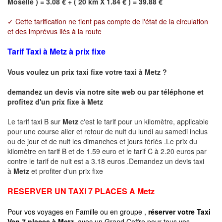
Moselle ) = 3.08 € + ( 20 km X 1.84 € ) = 39.88 €
✓ Cette tarification ne tient pas compte de l'état de la circulation
et des imprévus liés à la route
Tarif Taxi à Metz à prix fixe
Vous voulez un prix taxi fixe votre taxi à
Metz
?
demandez un devis via notre site web ou par téléphone et
profitez d'un prix fixe à
Metz
Le tarif taxi B sur
Metz
c'est le tarif pour un kilomètre, applicable
pour une course aller et retour de nuit du lundi au samedi inclus
ou de jour et de nuit les dimanches et jours fériés .Le prix du
kilomètre en tarif B et de 1.59 euro et le tarif C à 2.20 euros par
contre le tarif de nuit est a 3.18 euros .Demandez un devis taxi
à
Metz
et profiter d'un prix fixe
RESERVER UN TAXI 7 PLACES A
Metz
Pour vos voyages en Famille ou en groupe ,
réserver votre Taxi
Van 7 places à
Metz
avec un Grand Coffre pour tous vos