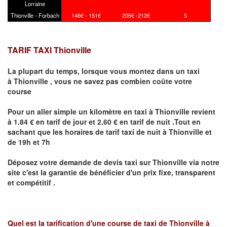
Lorraine
Thionville - Forbach
146€ - 151€
205€ -212€
5
TARIF TAXI Thionville
La plupart du temps, lorsque vous montez dans un taxi
à
Thionville
,
vous ne savez pas combien
coûte
votre
course
Pour un aller simple un kilomètre en taxi à
Thionville
revient
à 1.84 € en tarif de jour et 2.60 € en tarif de nuit .Tout en
sachant que les horaires de tarif taxi de nuit à
Thionville
et
de 19h et 7h
Déposez votre demande de devis taxi sur
Thionville
via notre
site
c'est la garantie de bénéficier
d'un prix fixe, transparent
et compétitif .
Quel est la tarification d'une course de taxi de
Thionville à