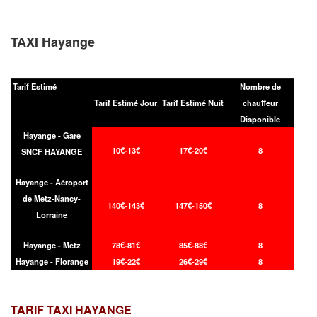
TAXI Hayange
Tarif Estimé
Nombre de
Tarif Estimé Jour
Tarif Estimé Nuit
chauffeur
Disponible
Hayange - Gare
10€-13€
17€-20€
8
SNCF HAYANGE
Hayange - Aéroport
de Metz-Nancy-
140€-143€
147€-150€
8
Lorraine
Hayange - Metz
78€-81€
85€-88€
8
Hayange - Florange
19€-22€
26€-29€
8
TARIF TAXI
HAYANGE