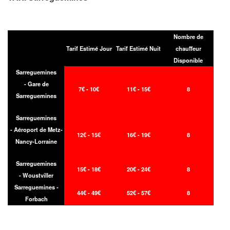
Nombre de
Tarif Estimé Jour
Tarif Estimé Nuit
chauffeur
Disponible
Sarreguemines
- Gare de
7€ - 10€
11€ - 15€
8
Sarreguemines
Sarreguemines
- Aéroport de Metz-
12€ - 15€
16€ - 19€
8
Nancy-Lorraine
Sarreguemines
15€ - 18€
20€ - 24€
8
- Woustviller
Sarreguemines -
44€ - 49€
52€ - 57€
8
Forbach