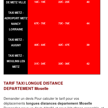
16€ - 19€
22€ - 25€
40
DE METZ VILLE
TAXI METZ -
AEROPORT METZ
67€ - 70€
73€ - 76€
44
NANCY
LORRAINE
TAXI METZ -
40€ - 44€
42€ - 47€
39
AUGNY
TAXI METZ -
MOULINS LES
31€ - 34€
33€ - 36€
42
METZ
TARIF TAXI LONGUE DISTANCE
DEPARTEMENT Moselle
Demander un devis Pour calculer le tarif pour vos
déplacements
longues
distances departement Moselle