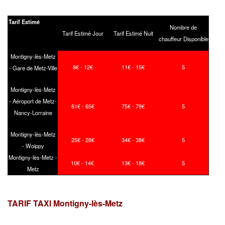
Tarif Estimé
Nombre de
Tarif Estimé Jour
Tarif Estimé Nuit
chauffeur Disponible
Montigny-lès-Metz
8€ - 12€
11€ - 15€
5
- Gare de Metz-Ville
Montigny-lès-Metz
- Aéroport de Metz-
61€ - 65€
75€ - 79€
5
Nancy-Lorraine
Montigny-lès-Metz
25€ - 28€
34€ - 38€
5
- Woippy
Montigny-lès-Metz -
10€ - 14€
13€ - 18€
5
Metz
TARIF TAXI Montigny-lès-Metz