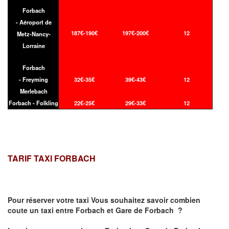
Forbach
- Aéroport de
187€-190€
197€-200€
12
Metz-Nancy-
Lorraine
Forbach
- Freyming
32€-35€
39€-43€
12
Merlebach
Forbach - Folkling
22€-25€
29€-33€
12
TARIF TAXI FORBACH
Pour réserver votre taxi Vous souhaitez savoir
combien
coute un taxi
entre Forbach et Gare de Forbach ?