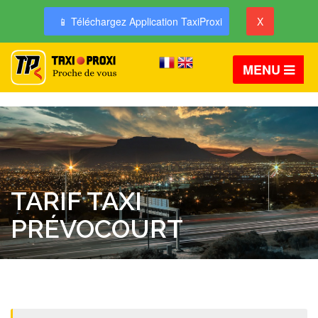
📱 Téléchargez Application TaxiProxi
X
MENU
TARIF TAXI
PRÉVOCOURT