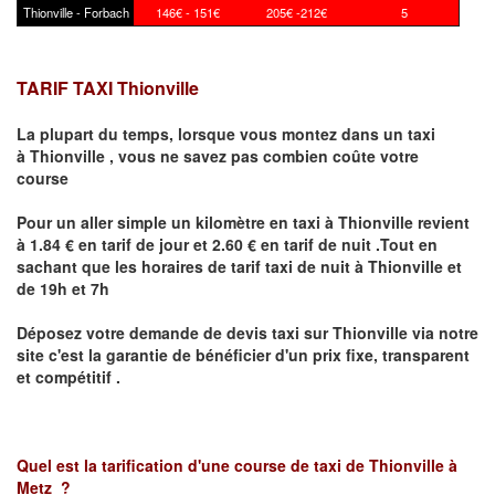
Thionville - Forbach
146€ - 151€
205€ -212€
5
TARIF TAXI Thionville
La plupart du temps, lorsque vous montez dans un taxi
à
Thionville
,
vous ne savez pas combien
coûte
votre
course
Pour un aller simple un kilomètre en taxi à
Thionville
revient
à 1.84 € en tarif de jour et 2.60 € en tarif de nuit .Tout en
sachant que les horaires de tarif taxi de nuit à
Thionville
et
de 19h et 7h
Déposez votre demande de devis taxi sur
Thionville
via notre
site
c'est la garantie de bénéficier
d'un prix fixe, transparent
et compétitif .
Quel est la tarification d'une course de taxi de
Thionville à
Metz
?