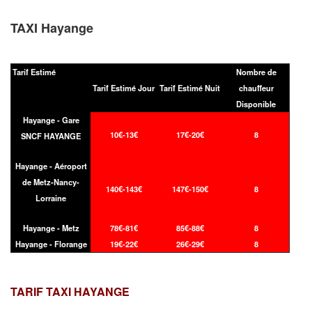
TAXI Hayange
Tarif Estimé
Nombre de
Tarif Estimé Jour
Tarif Estimé Nuit
chauffeur
Disponible
Hayange - Gare
10€-13€
17€-20€
8
SNCF HAYANGE
Hayange - Aéroport
de Metz-Nancy-
140€-143€
147€-150€
8
Lorraine
Hayange - Metz
78€-81€
85€-88€
8
Hayange - Florange
19€-22€
26€-29€
8
TARIF TAXI
HAYANGE