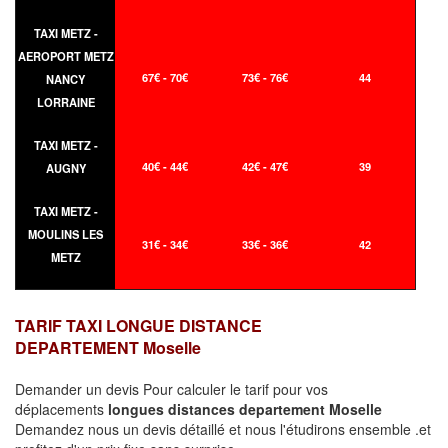
TAXI METZ -
AEROPORT METZ
67€ - 70€
73€ - 76€
44
NANCY
LORRAINE
TAXI METZ -
40€ - 44€
42€ - 47€
39
AUGNY
TAXI METZ -
MOULINS LES
31€ - 34€
33€ - 36€
42
METZ
TARIF TAXI LONGUE DISTANCE
DEPARTEMENT Moselle
Demander un devis Pour calculer le tarif pour vos
déplacements
longues
distances departement Moselle
Demandez nous un devis détaillé et nous l'étudirons ensemble .et