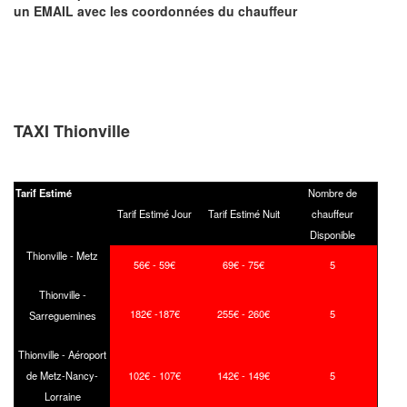
un EMAIL
avec les coordonnées du chauffeur
TAXI Thionville
Tarif Estimé
Nombre de
Tarif Estimé Jour
Tarif Estimé Nuit
chauffeur
Disponible
Thionville - Metz
56€ - 59€
69€ - 75€
5
Thionville -
182€ -187€
255€ - 260€
5
Sarreguemines
Thionville - Aéroport
de Metz-Nancy-
102€ - 107€
142€ - 149€
5
Lorraine