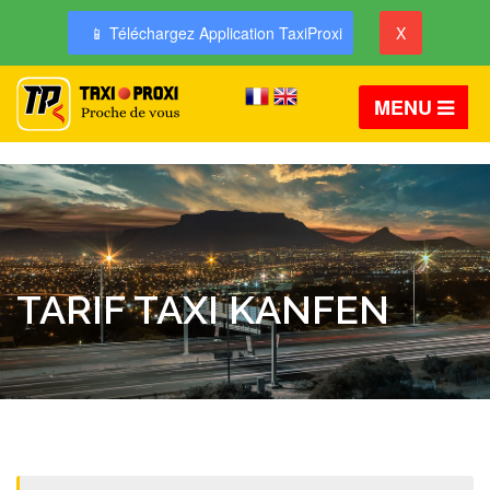
📱 Téléchargez Application TaxiProxi
X
MENU
TARIF TAXI KANFEN