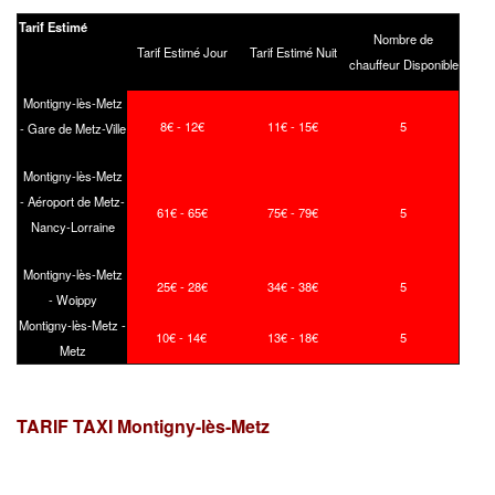
Tarif Estimé
Nombre de
Tarif Estimé Jour
Tarif Estimé Nuit
chauffeur Disponible
Montigny-lès-Metz
8€ - 12€
11€ - 15€
5
- Gare de Metz-Ville
Montigny-lès-Metz
- Aéroport de Metz-
61€ - 65€
75€ - 79€
5
Nancy-Lorraine
Montigny-lès-Metz
25€ - 28€
34€ - 38€
5
- Woippy
Montigny-lès-Metz -
10€ - 14€
13€ - 18€
5
Metz
TARIF TAXI Montigny-lès-Metz