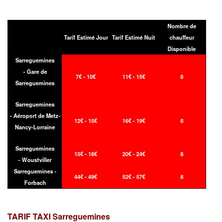
Nombre de
Tarif Estimé Jour
Tarif Estimé Nuit
chauffeur
Disponible
Sarreguemines
- Gare de
7€ - 10€
11€ - 15€
8
Sarreguemines
Sarreguemines
- Aéroport de Metz-
12€ - 15€
16€ - 19€
8
Nancy-Lorraine
Sarreguemines
15€ - 18€
20€ - 24€
8
- Woustviller
Sarreguemines -
44€ - 49€
52€ - 57€
8
Forbach
TARIF TAXI
Sarreguemines