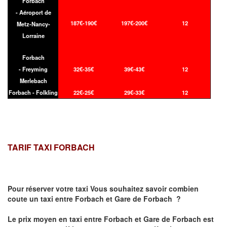
Forbach
- Aéroport de
187€-190€
197€-200€
12
Metz-Nancy-
Lorraine
Forbach
- Freyming
32€-35€
39€-43€
12
Merlebach
Forbach - Folkling
22€-25€
29€-33€
12
TARIF TAXI FORBACH
Pour réserver votre taxi Vous souhaitez savoir
combien
coute un taxi
entre Forbach et Gare de Forbach ?
Le prix moyen en taxi entre Forbach et Gare de Forbach est