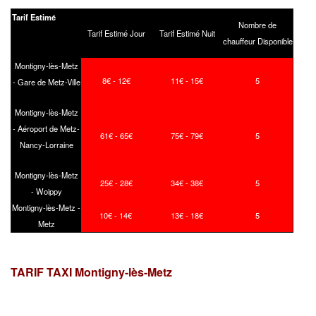
Tarif Estimé
Nombre de
Tarif Estimé Jour
Tarif Estimé Nuit
chauffeur Disponible
Montigny-lès-Metz
8€ - 12€
11€ - 15€
5
- Gare de Metz-Ville
Montigny-lès-Metz
- Aéroport de Metz-
61€ - 65€
75€ - 79€
5
Nancy-Lorraine
Montigny-lès-Metz
25€ - 28€
34€ - 38€
5
- Woippy
Montigny-lès-Metz -
10€ - 14€
13€ - 18€
5
Metz
TARIF TAXI Montigny-lès-Metz