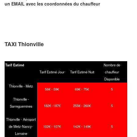
un EMAIL
avec les coordonnées du chauffeur
TAXI Thionville
Tarif Estimé
Nombre de
Tarif Estimé Jour
Tarif Estimé Nuit
chauffeur
Disponible
Thionville - Metz
56€ - 59€
69€ - 75€
5
Thionville -
182€ -187€
255€ - 260€
5
Sarreguemines
Thionville - Aéroport
de Metz-Nancy-
102€ - 107€
142€ - 149€
5
Lorraine