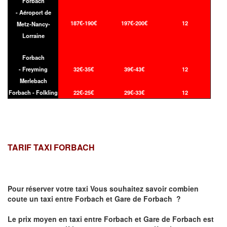
Forbach
- Aéroport de
187€-190€
197€-200€
12
Metz-Nancy-
Lorraine
Forbach
- Freyming
32€-35€
39€-43€
12
Merlebach
Forbach - Folkling
22€-25€
29€-33€
12
TARIF TAXI FORBACH
Pour réserver votre taxi Vous souhaitez savoir
combien
coute un taxi
entre Forbach et Gare de Forbach ?
Le prix moyen en taxi entre Forbach et Gare de Forbach est