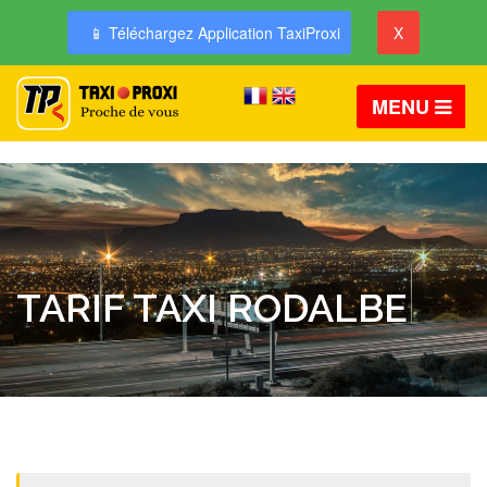
📱 Téléchargez Application TaxiProxi
X
MENU
TARIF TAXI RODALBE