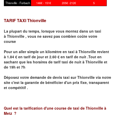
Thionville - Forbach
146€ - 151€
205€ -212€
5
TARIF TAXI Thionville
La plupart du temps, lorsque vous montez dans un taxi
à
Thionville
,
vous ne savez pas combien
coûte
votre
course
Pour un aller simple un kilomètre en taxi à
Thionville
revient
à 1.84 € en tarif de jour et 2.60 € en tarif de nuit .Tout en
sachant que les horaires de tarif taxi de nuit à
Thionville
et
de 19h et 7h
Déposez votre demande de devis taxi sur
Thionville
via notre
site
c'est la garantie de bénéficier
d'un prix fixe, transparent
et compétitif .
Quel est la tarification d'une course de taxi de
Thionville à
Metz
?