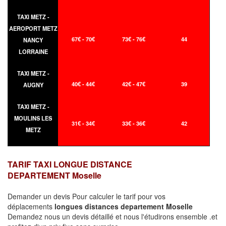
TAXI METZ -
AEROPORT METZ
67€ - 70€
73€ - 76€
44
NANCY
LORRAINE
TAXI METZ -
40€ - 44€
42€ - 47€
39
AUGNY
TAXI METZ -
MOULINS LES
31€ - 34€
33€ - 36€
42
METZ
TARIF TAXI LONGUE DISTANCE
DEPARTEMENT Moselle
Demander un devis Pour calculer le tarif pour vos
déplacements
longues
distances departement Moselle
Demandez nous un devis détaillé et nous l'étudirons ensemble .et