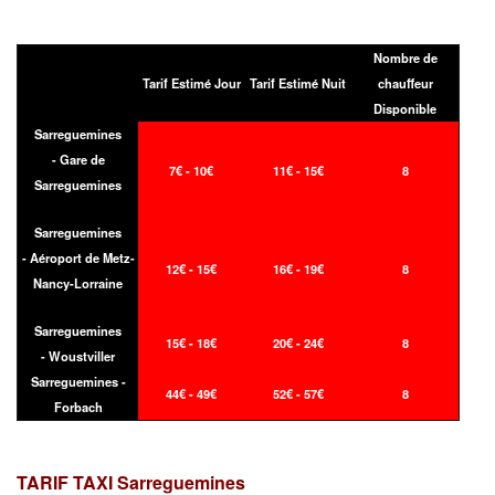
Nombre de
Tarif Estimé Jour
Tarif Estimé Nuit
chauffeur
Disponible
Sarreguemines
- Gare de
7€ - 10€
11€ - 15€
8
Sarreguemines
Sarreguemines
- Aéroport de Metz-
12€ - 15€
16€ - 19€
8
Nancy-Lorraine
Sarreguemines
15€ - 18€
20€ - 24€
8
- Woustviller
Sarreguemines -
44€ - 49€
52€ - 57€
8
Forbach
TARIF TAXI
Sarreguemines