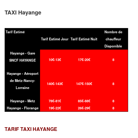
TAXI Hayange
Tarif Estimé
Nombre de
Tarif Estimé Jour
Tarif Estimé Nuit
chauffeur
Disponible
Hayange - Gare
10€-13€
17€-20€
8
SNCF HAYANGE
Hayange - Aéroport
de Metz-Nancy-
140€-143€
147€-150€
8
Lorraine
Hayange - Metz
78€-81€
85€-88€
8
Hayange - Florange
19€-22€
26€-29€
8
TARIF TAXI
HAYANGE