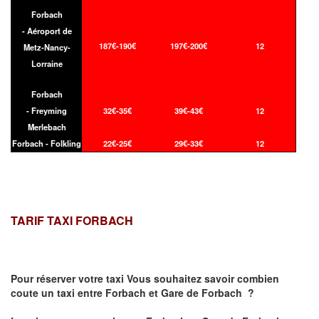
Forbach
- Aéroport de
187€-190€
197€-200€
12
Metz-Nancy-
Lorraine
Forbach
- Freyming
32€-35€
39€-43€
12
Merlebach
Forbach - Folkling
22€-25€
29€-33€
12
TARIF TAXI FORBACH
Pour réserver votre taxi Vous souhaitez savoir
combien
coute un taxi
entre Forbach et Gare de Forbach ?