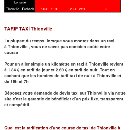
Lorraine
Thionville - Forbach
146€ - 151€
205€ -212€
5
TARIF TAXI Thionville
La plupart du temps, lorsque vous montez dans un taxi
à
Thionville
,
vous ne savez pas combien
coûte
votre
course
Pour un aller simple un kilomètre en taxi à
Thionville
revient
à 1.84 € en tarif de jour et 2.60 € en tarif de nuit .Tout en
sachant que les horaires de tarif taxi de nuit à
Thionville
et
de 19h et 7h
Déposez votre demande de devis taxi sur
Thionville
via notre
site
c'est la garantie de bénéficier
d'un prix fixe, transparent
et compétitif .
Quel est la tarification d'une course de taxi de
Thionville à