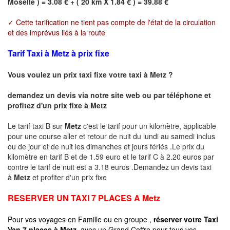
Moselle ) = 3.08 € + ( 20 km X 1.84 € ) = 39.88 €
✓ Cette tarification ne tient pas compte de l'état de la circulation
et des imprévus liés à la route
Tarif Taxi à Metz à prix fixe
Vous voulez un prix taxi fixe votre taxi à
Metz
?
demandez un devis via notre site web ou par téléphone et
profitez d'un prix fixe à
Metz
Le tarif taxi B sur
Metz
c'est le tarif pour un kilomètre, applicable
pour une course aller et retour de nuit du lundi au samedi inclus
ou de jour et de nuit les dimanches et jours fériés .Le prix du
kilomètre en tarif B et de 1.59 euro et le tarif C à 2.20 euros par
contre le tarif de nuit est a 3.18 euros .Demandez un devis taxi
à
Metz
et profiter d'un prix fixe
RESERVER UN TAXI 7 PLACES A
Metz
Pour vos voyages en Famille ou en groupe ,
réserver votre Taxi
Van 7 places à
Metz
avec un Grand Coffre pour tous vos