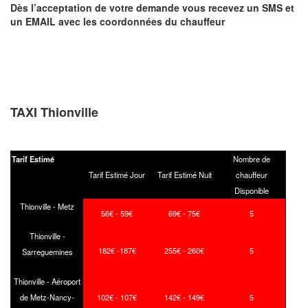
Dès l’acceptation de votre demande
vous recevez
un SMS et
un EMAIL
avec les coordonnées du chauffeur
TAXI Thionville
Tarif Estimé
Nombre de
Tarif Estimé Jour
Tarif Estimé Nuit
chauffeur
Disponible
Thionville - Metz
56€ - 59€
69€ - 75€
5
Thionville -
182€ -187€
255€ - 260€
5
Sarreguemines
Thionville - Aéroport
de Metz-Nancy-
102€ - 107€
142€ - 149€
5