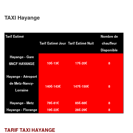
TAXI Hayange
Tarif Estimé
Nombre de
Tarif Estimé Jour
Tarif Estimé Nuit
chauffeur
Disponible
Hayange - Gare
10€-13€
17€-20€
8
SNCF HAYANGE
Hayange - Aéroport
de Metz-Nancy-
140€-143€
147€-150€
8
Lorraine
Hayange - Metz
78€-81€
85€-88€
8
Hayange - Florange
19€-22€
26€-29€
8
TARIF TAXI
HAYANGE