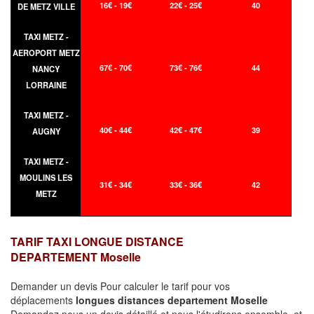
16€ - 19€
22€ - 25€
40
DE METZ VILLE
TAXI METZ -
AEROPORT METZ
67€ - 70€
73€ - 76€
44
NANCY
LORRAINE
TAXI METZ -
40€ - 44€
42€ - 47€
39
AUGNY
TAXI METZ -
MOULINS LES
31€ - 34€
33€ - 36€
42
METZ
TARIF TAXI LONGUE DISTANCE
DEPARTEMENT Moselle
Demander un devis Pour calculer le tarif pour vos
déplacements
longues
distances departement Moselle