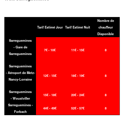
Nombre de
Tarif Estimé Jour
Tarif Estimé Nuit
chauffeur
Disponible
Sarreguemines
- Gare de
7€ - 10€
11€ - 15€
8
Sarreguemines
Sarreguemines
- Aéroport de Metz-
12€ - 15€
16€ - 19€
8
Nancy-Lorraine
Sarreguemines
15€ - 18€
20€ - 24€
8
- Woustviller
Sarreguemines -
44€ - 49€
52€ - 57€
8
Forbach