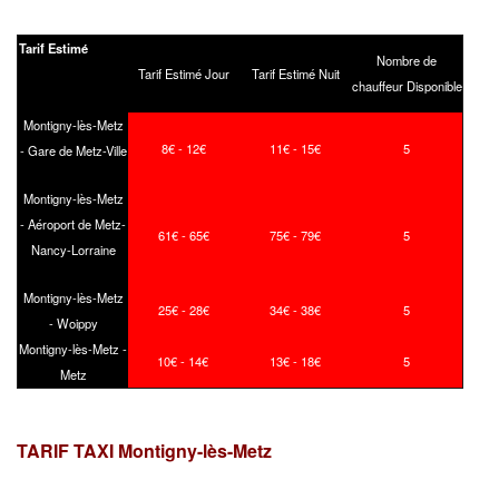
Tarif Estimé
Nombre de
Tarif Estimé Jour
Tarif Estimé Nuit
chauffeur Disponible
Montigny-lès-Metz
8€ - 12€
11€ - 15€
5
- Gare de Metz-Ville
Montigny-lès-Metz
- Aéroport de Metz-
61€ - 65€
75€ - 79€
5
Nancy-Lorraine
Montigny-lès-Metz
25€ - 28€
34€ - 38€
5
- Woippy
Montigny-lès-Metz -
10€ - 14€
13€ - 18€
5
Metz
TARIF TAXI Montigny-lès-Metz