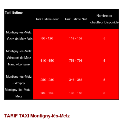
Tarif Estimé
Nombre de
Tarif Estimé Jour
Tarif Estimé Nuit
chauffeur Disponible
Montigny-lès-Metz
8€ - 12€
11€ - 15€
5
- Gare de Metz-Ville
Montigny-lès-Metz
- Aéroport de Metz-
61€ - 65€
75€ - 79€
5
Nancy-Lorraine
Montigny-lès-Metz
25€ - 28€
34€ - 38€
5
- Woippy
Montigny-lès-Metz -
10€ - 14€
13€ - 18€
5
Metz
TARIF TAXI Montigny-lès-Metz