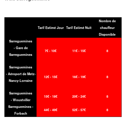
Nombre de
Tarif Estimé Jour
Tarif Estimé Nuit
chauffeur
Disponible
Sarreguemines
- Gare de
7€ - 10€
11€ - 15€
8
Sarreguemines
Sarreguemines
- Aéroport de Metz-
12€ - 15€
16€ - 19€
8
Nancy-Lorraine
Sarreguemines
15€ - 18€
20€ - 24€
8
- Woustviller
Sarreguemines -
44€ - 49€
52€ - 57€
8
Forbach