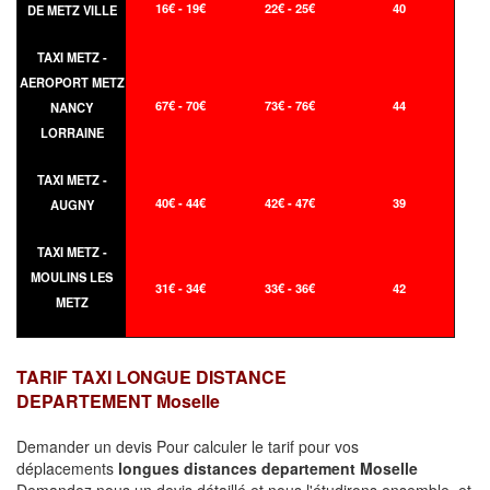
16€ - 19€
22€ - 25€
40
DE METZ VILLE
TAXI METZ -
AEROPORT METZ
67€ - 70€
73€ - 76€
44
NANCY
LORRAINE
TAXI METZ -
40€ - 44€
42€ - 47€
39
AUGNY
TAXI METZ -
MOULINS LES
31€ - 34€
33€ - 36€
42
METZ
TARIF TAXI LONGUE DISTANCE
DEPARTEMENT Moselle
Demander un devis Pour calculer le tarif pour vos
déplacements
longues
distances departement Moselle