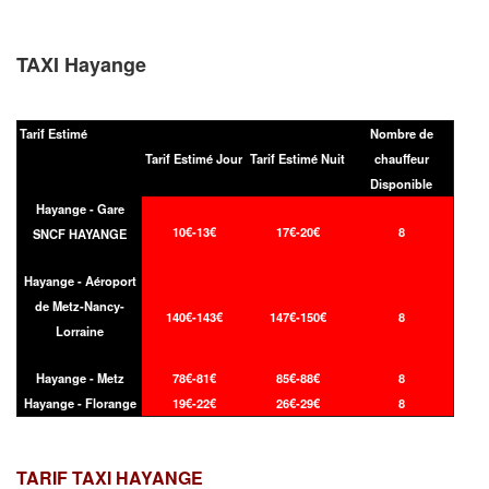
TAXI Hayange
Tarif Estimé
Nombre de
Tarif Estimé Jour
Tarif Estimé Nuit
chauffeur
Disponible
Hayange - Gare
10€-13€
17€-20€
8
SNCF HAYANGE
Hayange - Aéroport
de Metz-Nancy-
140€-143€
147€-150€
8
Lorraine
Hayange - Metz
78€-81€
85€-88€
8
Hayange - Florange
19€-22€
26€-29€
8
TARIF TAXI
HAYANGE