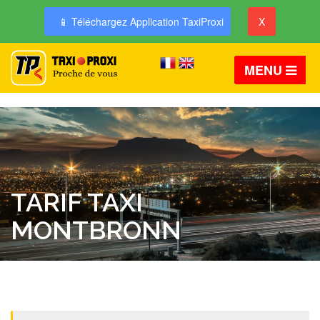
📱 Téléchargez Application TaxiProxi
X
MENU
TARIF TAXI
MONTBRONN