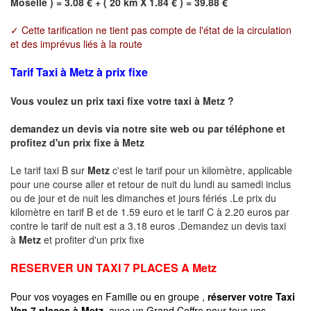
Moselle ) = 3.08 € + ( 20 km X 1.84 € ) = 39.88 €
✓ Cette tarification ne tient pas compte de l'état de la circulation
et des imprévus liés à la route
Tarif Taxi à Metz à prix fixe
Vous voulez un prix taxi fixe votre taxi à
Metz
?
demandez un devis via notre site web ou par téléphone et
profitez d'un prix fixe à
Metz
Le tarif taxi B sur
Metz
c'est le tarif pour un kilomètre, applicable
pour une course aller et retour de nuit du lundi au samedi inclus
ou de jour et de nuit les dimanches et jours fériés .Le prix du
kilomètre en tarif B et de 1.59 euro et le tarif C à 2.20 euros par
contre le tarif de nuit est a 3.18 euros .Demandez un devis taxi
à
Metz
et profiter d'un prix fixe
RESERVER UN TAXI 7 PLACES A
Metz
Pour vos voyages en Famille ou en groupe ,
réserver votre Taxi
Van 7 places à
Metz
avec un Grand Coffre pour tous vos