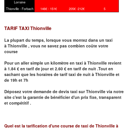
Lorraine
Thionville - Forbach
146€ - 151€
205€ -212€
5
TARIF TAXI Thionville
La plupart du temps, lorsque vous montez dans un taxi
à
Thionville
,
vous ne savez pas combien
coûte
votre
course
Pour un aller simple un kilomètre en taxi à
Thionville
revient
à 1.84 € en tarif de jour et 2.60 € en tarif de nuit .Tout en
sachant que les horaires de tarif taxi de nuit à
Thionville
et
de 19h et 7h
Déposez votre demande de devis taxi sur
Thionville
via notre
site
c'est la garantie de bénéficier
d'un prix fixe, transparent
et compétitif .
Quel est la tarification d'une course de taxi de
Thionville à