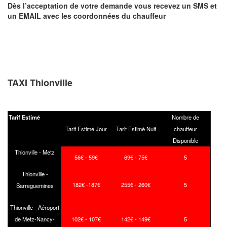
Dès l’acceptation de votre demande
vous recevez
un SMS et
un EMAIL
avec les coordonnées du chauffeur
TAXI Thionville
Tarif Estimé
Nombre de
Tarif Estimé Jour
Tarif Estimé Nuit
chauffeur
Disponible
Thionville - Metz
56€ - 59€
69€ - 75€
5
Thionville -
182€ -187€
255€ - 260€
5
Sarreguemines
Thionville - Aéroport
de Metz-Nancy-
102€ - 107€
142€ - 149€
5