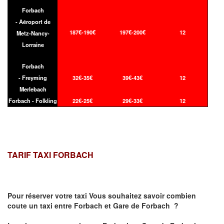
Forbach
- Aéroport de
187€-190€
197€-200€
12
Metz-Nancy-
Lorraine
Forbach
- Freyming
32€-35€
39€-43€
12
Merlebach
Forbach - Folkling
22€-25€
29€-33€
12
TARIF TAXI FORBACH
Pour réserver votre taxi Vous souhaitez savoir
combien
coute un taxi
entre Forbach et Gare de Forbach ?