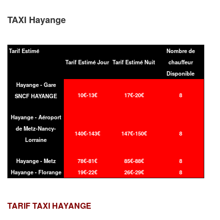
TAXI Hayange
Tarif Estimé
Nombre de
Tarif Estimé Jour
Tarif Estimé Nuit
chauffeur
Disponible
Hayange - Gare
10€-13€
17€-20€
8
SNCF HAYANGE
Hayange - Aéroport
de Metz-Nancy-
140€-143€
147€-150€
8
Lorraine
Hayange - Metz
78€-81€
85€-88€
8
Hayange - Florange
19€-22€
26€-29€
8
TARIF TAXI
HAYANGE