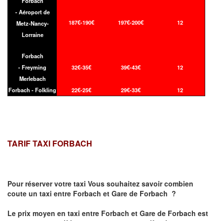
Forbach
- Aéroport de
187€-190€
197€-200€
12
Metz-Nancy-
Lorraine
Forbach
- Freyming
32€-35€
39€-43€
12
Merlebach
Forbach - Folkling
22€-25€
29€-33€
12
TARIF TAXI FORBACH
Pour réserver votre taxi Vous souhaitez savoir
combien
coute un taxi
entre Forbach et Gare de Forbach ?
Le prix moyen en taxi entre Forbach et Gare de Forbach est