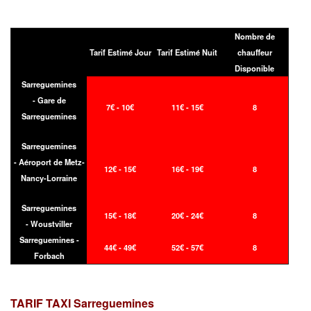
Nombre de
Tarif Estimé Jour
Tarif Estimé Nuit
chauffeur
Disponible
Sarreguemines
- Gare de
7€ - 10€
11€ - 15€
8
Sarreguemines
Sarreguemines
- Aéroport de Metz-
12€ - 15€
16€ - 19€
8
Nancy-Lorraine
Sarreguemines
15€ - 18€
20€ - 24€
8
- Woustviller
Sarreguemines -
44€ - 49€
52€ - 57€
8
Forbach
TARIF TAXI
Sarreguemines