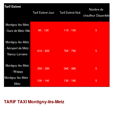
Tarif Estimé
Nombre de
Tarif Estimé Jour
Tarif Estimé Nuit
chauffeur Disponible
Montigny-lès-Metz
8€ - 12€
11€ - 15€
5
- Gare de Metz-Ville
Montigny-lès-Metz
- Aéroport de Metz-
61€ - 65€
75€ - 79€
5
Nancy-Lorraine
Montigny-lès-Metz
25€ - 28€
34€ - 38€
5
- Woippy
Montigny-lès-Metz -
10€ - 14€
13€ - 18€
5
Metz
TARIF TAXI Montigny-lès-Metz