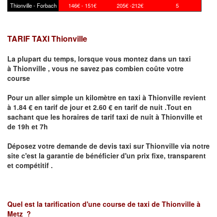
Thionville - Forbach
146€ - 151€
205€ -212€
5
TARIF TAXI Thionville
La plupart du temps, lorsque vous montez dans un taxi
à
Thionville
,
vous ne savez pas combien
coûte
votre
course
Pour un aller simple un kilomètre en taxi à
Thionville
revient
à 1.84 € en tarif de jour et 2.60 € en tarif de nuit .Tout en
sachant que les horaires de tarif taxi de nuit à
Thionville
et
de 19h et 7h
Déposez votre demande de devis taxi sur
Thionville
via notre
site
c'est la garantie de bénéficier
d'un prix fixe, transparent
et compétitif .
Quel est la tarification d'une course de taxi de
Thionville à
Metz
?