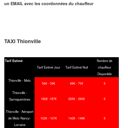
un EMAIL
avec les coordonnées du chauffeur
TAXI Thionville
Tarif Estimé
Nombre de
Tarif Estimé Jour
Tarif Estimé Nuit
chauffeur
Disponible
Thionville - Metz
56€ - 59€
69€ - 75€
5
Thionville -
182€ -187€
255€ - 260€
5
Sarreguemines
Thionville - Aéroport
de Metz-Nancy-
102€ - 107€
142€ - 149€
5
Lorraine