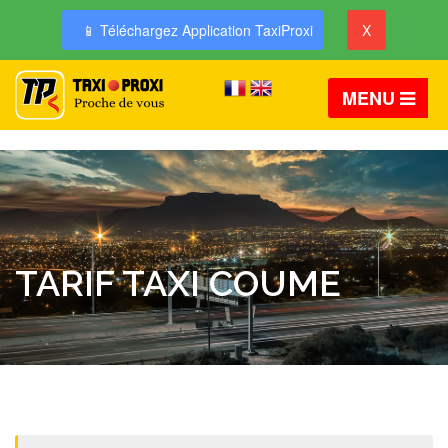
📱 Téléchargez Application TaxiProxi
X
MENU
TARIF TAXI COUME