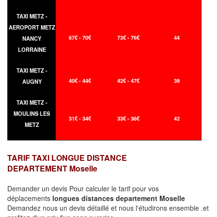
TAXI METZ -
AEROPORT METZ
67€ - 70€
73€ - 76€
44
NANCY
LORRAINE
TAXI METZ -
40€ - 44€
42€ - 47€
39
AUGNY
TAXI METZ -
MOULINS LES
31€ - 34€
33€ - 36€
42
METZ
TARIF TAXI LONGUE DISTANCE
DEPARTEMENT Moselle
Demander un devis Pour calculer le tarif pour vos
déplacements
longues
distances departement Moselle
Demandez nous un devis détaillé et nous l'étudirons ensemble .et