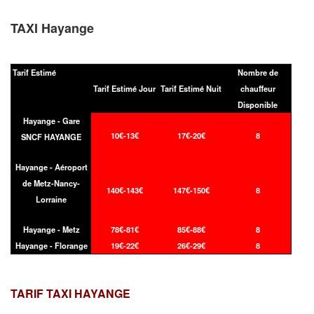
TAXI Hayange
Tarif Estimé
Nombre de
Tarif Estimé Jour
Tarif Estimé Nuit
chauffeur
Disponible
Hayange - Gare
10€-13€
17€-20€
8
SNCF HAYANGE
Hayange - Aéroport
de Metz-Nancy-
140€-143€
147€-150€
8
Lorraine
Hayange - Metz
78€-81€
85€-88€
8
Hayange - Florange
19€-22€
26€-29€
8
TARIF TAXI
HAYANGE