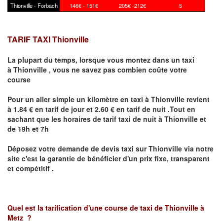
Thionville - Forbach
146€ - 151€
205€ -212€
5
TARIF TAXI Thionville
La plupart du temps, lorsque vous montez dans un taxi
à
Thionville
,
vous ne savez pas combien
coûte
votre
course
Pour un aller simple un kilomètre en taxi à
Thionville
revient
à 1.84 € en tarif de jour et 2.60 € en tarif de nuit .Tout en
sachant que les horaires de tarif taxi de nuit à
Thionville
et
de 19h et 7h
Déposez votre demande de devis taxi sur
Thionville
via notre
site
c'est la garantie de bénéficier
d'un prix fixe, transparent
et compétitif .
Quel est la tarification d'une course de taxi de
Thionville à
Metz
?