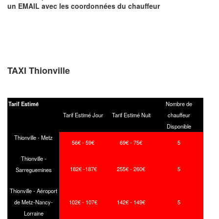
un EMAIL
avec les coordonnées du chauffeur
TAXI Thionville
Tarif Estimé
Nombre de
Tarif Estimé Jour
Tarif Estimé Nuit
chauffeur
Disponible
Thionville - Metz
56€ - 59€
69€ - 75€
5
Thionville -
182€ -187€
255€ - 260€
5
Sarreguemines
Thionville - Aéroport
de Metz-Nancy-
102€ - 107€
142€ - 149€
5
Lorraine