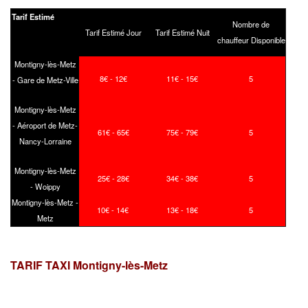
Tarif Estimé
Nombre de
Tarif Estimé Jour
Tarif Estimé Nuit
chauffeur Disponible
Montigny-lès-Metz
8€ - 12€
11€ - 15€
5
- Gare de Metz-Ville
Montigny-lès-Metz
- Aéroport de Metz-
61€ - 65€
75€ - 79€
5
Nancy-Lorraine
Montigny-lès-Metz
25€ - 28€
34€ - 38€
5
- Woippy
Montigny-lès-Metz -
10€ - 14€
13€ - 18€
5
Metz
TARIF TAXI Montigny-lès-Metz