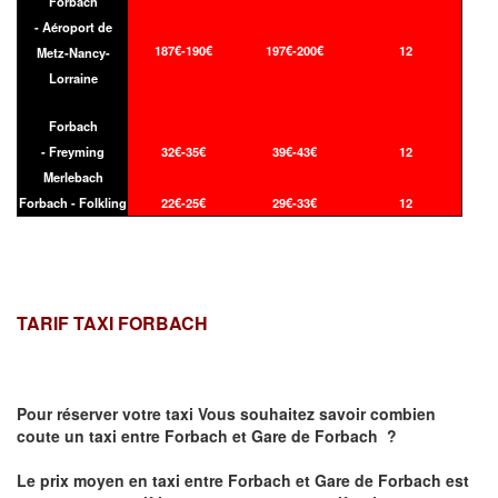
Forbach
- Aéroport de
187€-190€
197€-200€
12
Metz-Nancy-
Lorraine
Forbach
- Freyming
32€-35€
39€-43€
12
Merlebach
Forbach - Folkling
22€-25€
29€-33€
12
TARIF TAXI FORBACH
Pour réserver votre taxi Vous souhaitez savoir
combien
coute un taxi
entre Forbach et Gare de Forbach ?
Le prix moyen en taxi entre Forbach et Gare de Forbach est