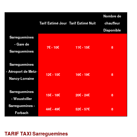
Nombre de
Tarif Estimé Jour
Tarif Estimé Nuit
chauffeur
Disponible
Sarreguemines
- Gare de
7€ - 10€
11€ - 15€
8
Sarreguemines
Sarreguemines
- Aéroport de Metz-
12€ - 15€
16€ - 19€
8
Nancy-Lorraine
Sarreguemines
15€ - 18€
20€ - 24€
8
- Woustviller
Sarreguemines -
44€ - 49€
52€ - 57€
8
Forbach
TARIF TAXI
Sarreguemines