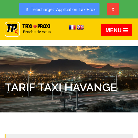
📱 Téléchargez Application TaxiProxi
X
MENU
TARIF TAXI HAVANGE