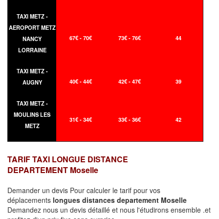
TAXI METZ -
AEROPORT METZ
67€ - 70€
73€ - 76€
44
NANCY
LORRAINE
TAXI METZ -
40€ - 44€
42€ - 47€
39
AUGNY
TAXI METZ -
MOULINS LES
31€ - 34€
33€ - 36€
42
METZ
TARIF TAXI LONGUE DISTANCE
DEPARTEMENT Moselle
Demander un devis Pour calculer le tarif pour vos
déplacements
longues
distances departement Moselle
Demandez nous un devis détaillé et nous l'étudirons ensemble .et