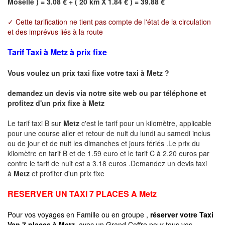
Moselle ) = 3.08 € + ( 20 km X 1.84 € ) = 39.88 €
✓ Cette tarification ne tient pas compte de l'état de la circulation
et des imprévus liés à la route
Tarif Taxi à Metz à prix fixe
Vous voulez un prix taxi fixe votre taxi à
Metz
?
demandez un devis via notre site web ou par téléphone et
profitez d'un prix fixe à
Metz
Le tarif taxi B sur
Metz
c'est le tarif pour un kilomètre, applicable
pour une course aller et retour de nuit du lundi au samedi inclus
ou de jour et de nuit les dimanches et jours fériés .Le prix du
kilomètre en tarif B et de 1.59 euro et le tarif C à 2.20 euros par
contre le tarif de nuit est a 3.18 euros .Demandez un devis taxi
à
Metz
et profiter d'un prix fixe
RESERVER UN TAXI 7 PLACES A
Metz
Pour vos voyages en Famille ou en groupe ,
réserver votre Taxi
Van 7 places à
Metz
avec un Grand Coffre pour tous vos