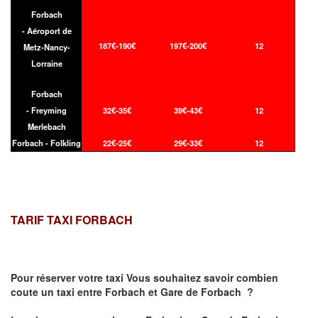
Forbach
- Aéroport de
187€-190€
197€-200€
12
Metz-Nancy-
Lorraine
Forbach
- Freyming
32€-35€
39€-43€
12
Merlebach
Forbach - Folkling
22€-25€
29€-33€
12
TARIF TAXI FORBACH
Pour réserver votre taxi Vous souhaitez savoir
combien
coute un taxi
entre Forbach et Gare de Forbach ?