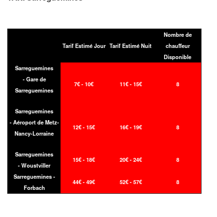
Nombre de
Tarif Estimé Jour
Tarif Estimé Nuit
chauffeur
Disponible
Sarreguemines
- Gare de
7€ - 10€
11€ - 15€
8
Sarreguemines
Sarreguemines
- Aéroport de Metz-
12€ - 15€
16€ - 19€
8
Nancy-Lorraine
Sarreguemines
15€ - 18€
20€ - 24€
8
- Woustviller
Sarreguemines -
44€ - 49€
52€ - 57€
8
Forbach