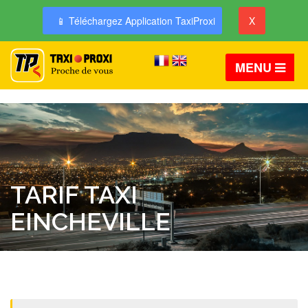
📱 Téléchargez Application TaxiProxi
X
MENU
TARIF TAXI
EINCHEVILLE