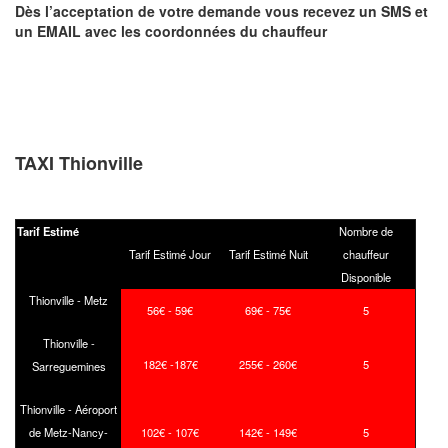
Dès l’acceptation de votre demande
vous recevez
un SMS et
un EMAIL
avec les coordonnées du chauffeur
TAXI Thionville
Tarif Estimé
Nombre de
Tarif Estimé Jour
Tarif Estimé Nuit
chauffeur
Disponible
Thionville - Metz
56€ - 59€
69€ - 75€
5
Thionville -
182€ -187€
255€ - 260€
5
Sarreguemines
Thionville - Aéroport
de Metz-Nancy-
102€ - 107€
142€ - 149€
5