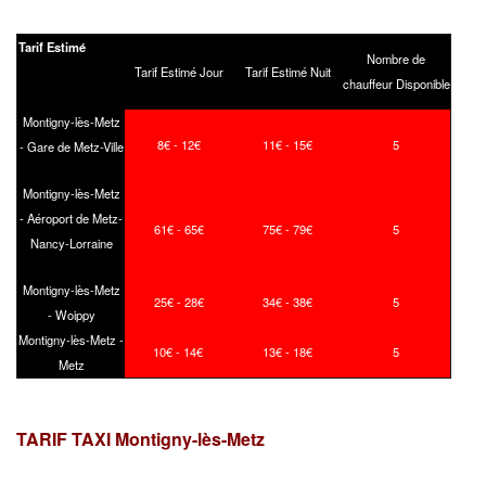
Tarif Estimé
Nombre de
Tarif Estimé Jour
Tarif Estimé Nuit
chauffeur Disponible
Montigny-lès-Metz
8€ - 12€
11€ - 15€
5
- Gare de Metz-Ville
Montigny-lès-Metz
- Aéroport de Metz-
61€ - 65€
75€ - 79€
5
Nancy-Lorraine
Montigny-lès-Metz
25€ - 28€
34€ - 38€
5
- Woippy
Montigny-lès-Metz -
10€ - 14€
13€ - 18€
5
Metz
TARIF TAXI Montigny-lès-Metz