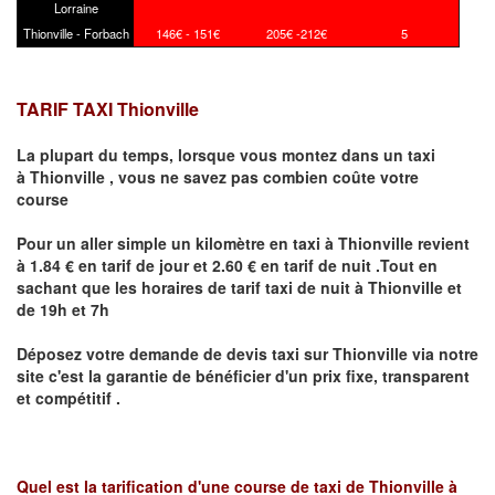
Lorraine
Thionville - Forbach
146€ - 151€
205€ -212€
5
TARIF TAXI Thionville
La plupart du temps, lorsque vous montez dans un taxi
à
Thionville
,
vous ne savez pas combien
coûte
votre
course
Pour un aller simple un kilomètre en taxi à
Thionville
revient
à 1.84 € en tarif de jour et 2.60 € en tarif de nuit .Tout en
sachant que les horaires de tarif taxi de nuit à
Thionville
et
de 19h et 7h
Déposez votre demande de devis taxi sur
Thionville
via notre
site
c'est la garantie de bénéficier
d'un prix fixe, transparent
et compétitif .
Quel est la tarification d'une course de taxi de
Thionville à