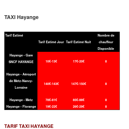
TAXI Hayange
Tarif Estimé
Nombre de
Tarif Estimé Jour
Tarif Estimé Nuit
chauffeur
Disponible
Hayange - Gare
10€-13€
17€-20€
8
SNCF HAYANGE
Hayange - Aéroport
de Metz-Nancy-
140€-143€
147€-150€
8
Lorraine
Hayange - Metz
78€-81€
85€-88€
8
Hayange - Florange
19€-22€
26€-29€
8
TARIF TAXI
HAYANGE