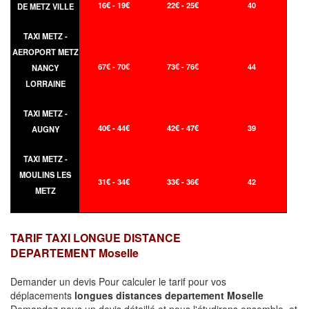
16€ - 19€
22€ - 25€
40
DE METZ VILLE
TAXI METZ -
AEROPORT METZ
67€ - 70€
73€ - 76€
44
NANCY
LORRAINE
TAXI METZ -
40€ - 44€
42€ - 47€
39
AUGNY
TAXI METZ -
MOULINS LES
31€ - 34€
33€ - 36€
42
METZ
TARIF TAXI LONGUE DISTANCE
DEPARTEMENT Moselle
Demander un devis Pour calculer le tarif pour vos
déplacements
longues
distances departement Moselle