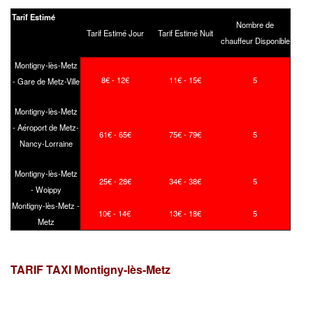
Tarif Estimé
Nombre de
Tarif Estimé Jour
Tarif Estimé Nuit
chauffeur Disponible
Montigny-lès-Metz
8€ - 12€
11€ - 15€
5
- Gare de Metz-Ville
Montigny-lès-Metz
- Aéroport de Metz-
61€ - 65€
75€ - 79€
5
Nancy-Lorraine
Montigny-lès-Metz
25€ - 28€
34€ - 38€
5
- Woippy
Montigny-lès-Metz -
10€ - 14€
13€ - 18€
5
Metz
TARIF TAXI Montigny-lès-Metz