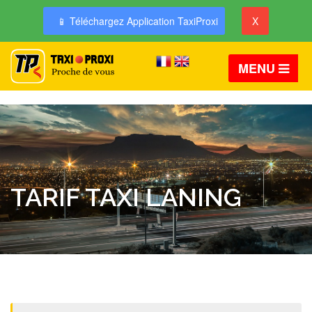
📱 Téléchargez Application TaxiProxi
X
MENU
TARIF TAXI LANING