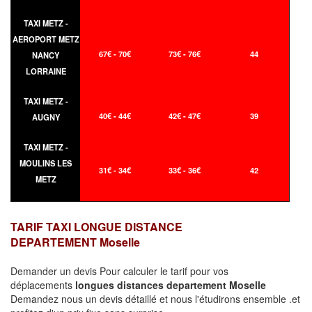
TAXI METZ -
AEROPORT METZ
67€ - 70€
73€ - 76€
44
NANCY
LORRAINE
TAXI METZ -
40€ - 44€
42€ - 47€
39
AUGNY
TAXI METZ -
MOULINS LES
31€ - 34€
33€ - 36€
42
METZ
TARIF TAXI LONGUE DISTANCE
DEPARTEMENT Moselle
Demander un devis Pour calculer le tarif pour vos
déplacements
longues
distances departement Moselle
Demandez nous un devis détaillé et nous l'étudirons ensemble .et