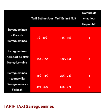
Nombre de
Tarif Estimé Jour
Tarif Estimé Nuit
chauffeur
Disponible
Sarreguemines
- Gare de
7€ - 10€
11€ - 15€
8
Sarreguemines
Sarreguemines
- Aéroport de Metz-
12€ - 15€
16€ - 19€
8
Nancy-Lorraine
Sarreguemines
15€ - 18€
20€ - 24€
8
- Woustviller
Sarreguemines -
44€ - 49€
52€ - 57€
8
Forbach
TARIF TAXI
Sarreguemines