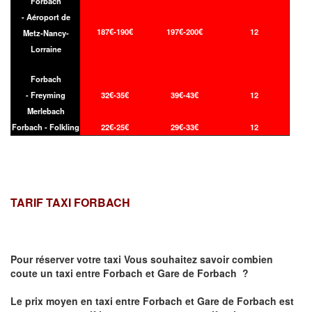
Forbach
- Aéroport de
187€-190€
197€-200€
12
Metz-Nancy-
Lorraine
Forbach
- Freyming
32€-35€
39€-43€
12
Merlebach
Forbach - Folkling
22€-25€
29€-33€
12
TARIF TAXI FORBACH
Pour réserver votre taxi Vous souhaitez savoir
combien
coute un taxi
entre Forbach et Gare de Forbach ?
Le prix moyen en taxi entre Forbach et Gare de Forbach est