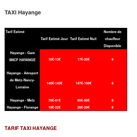
TAXI Hayange
Tarif Estimé
Nombre de
Tarif Estimé Jour
Tarif Estimé Nuit
chauffeur
Disponible
Hayange - Gare
10€-13€
17€-20€
8
SNCF HAYANGE
Hayange - Aéroport
de Metz-Nancy-
140€-143€
147€-150€
8
Lorraine
Hayange - Metz
78€-81€
85€-88€
8
Hayange - Florange
19€-22€
26€-29€
8
TARIF TAXI
HAYANGE