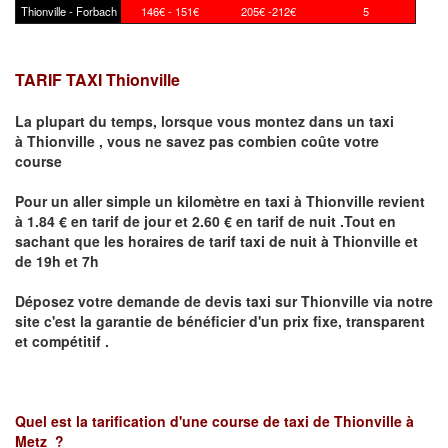
Thionville - Forbach
146€ - 151€
205€ -212€
5
TARIF TAXI Thionville
La plupart du temps, lorsque vous montez dans un taxi
à
Thionville
,
vous ne savez pas combien
coûte
votre
course
Pour un aller simple un kilomètre en taxi à
Thionville
revient
à 1.84 € en tarif de jour et 2.60 € en tarif de nuit .Tout en
sachant que les horaires de tarif taxi de nuit à
Thionville
et
de 19h et 7h
Déposez votre demande de devis taxi sur
Thionville
via notre
site
c'est la garantie de bénéficier
d'un prix fixe, transparent
et compétitif .
Quel est la tarification d'une course de taxi de
Thionville à
Metz
?