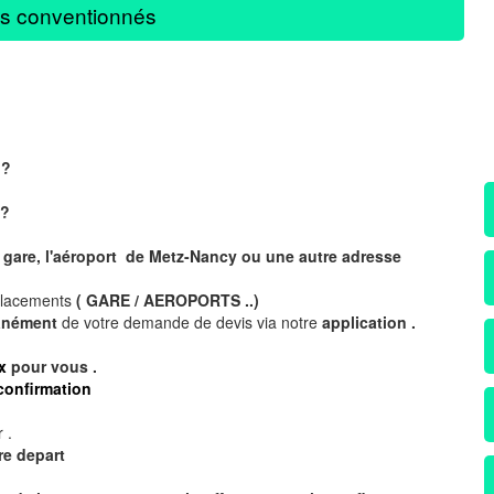
s conventionnés
 ?
?
 gare, l'aéroport de Metz-Nancy ou une autre adresse
placements
( GARE / AEROPORTS ..)
tanément
de votre demande de devis via notre
application .
x
pour vous .
confirmation
 .
re depart