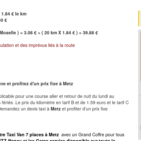
 1.84 € le km
60 €
Moselle ) = 3.08 € + ( 20 km X 1.84 € ) = 39.88 €
culation et des imprévus liés à la route
e et profitez d'un prix fixe à
Metz
plicable pour une course aller et retour de nuit du lundi au
ériés .Le prix du kilomètre en tarif B et de 1.59 euro et le tarif C
 .Demandez un devis taxi à
Metz
et profiter d'un prix fixe
tre Taxi Van 7 places à
Metz
avec un Grand Coffre pour tous
TZ-Nancy et les Gares service disponible sur toute la