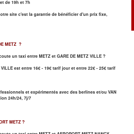
et de 19h et 7h
otre site
c'est la garantie de bénéficier
d'un prix fixe,
 DE METZ
?
coute un taxi
entre METZ et GARE DE METZ VILLE ?
LE est entre 16€ - 19€ tarif jour et entre 22€ - 25€ tarif
fessionnels et expérimentés avec des berlines et/ou VAN
on 24h/24, 7j/7
PORT METZ
?
coute un taxi entre METZ et AEROPORT METZ NANCY