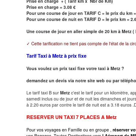
Prise en charge + ( Tarif km x Nbr de Km)
Prise en charge = 3.08 €
Pour une course de jour en TARIF C = le prix du km =
Pour une course de nuit en TARIF D = le prix km = 2.
Une course de jour en aller simple de 20 km à
Metz
( 
✓ Cette tarification ne tient pas compte de l'état de la cir
Tarif Taxi à Metz à prix fixe
Vous voulez un prix taxi fixe votre taxi à
Metz
?
demandez un devis via notre site web ou par téléphon
Le tarif taxi B sur
Metz
c'est le tarif pour un kilomètre, ap
samedi inclus ou de jour et de nuit les dimanches et jours f
à 2.20 euros par contre le tarif de nuit est a 3.18 euros
RESERVER UN TAXI 7 PLACES A
Metz
Pour vos voyages en Famille ou en groupe ,
réserver vo
vos Bagages, Toutes Destinations vers
l Aéroport de ME