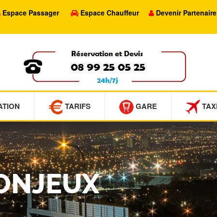
Espace Passager
Espace Chauffeur
Devenir Partenaire
ATION
TARIFS
GARE
TAX
DONJEUX