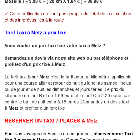
Moselle ) = 3.08 € + ( 20 km X 1.84 € ) = 39.88 €
✓ Cette tarification ne tient pas compte de l'état de la circulation
et des imprévus liés à la route
Tarif Taxi à Metz à prix fixe
Vous voulez un prix taxi fixe votre taxi à
Metz
?
demandez un devis via notre site web ou par téléphone et
profitez d'un prix fixe à
Metz
Le tarif taxi B sur
Metz
c'est le tarif pour un kilomètre, applicable
pour une course aller et retour de nuit du lundi au samedi inclus
ou de jour et de nuit les dimanches et jours fériés .Le prix du
kilomètre en tarif B et de 1.59 euro et le tarif C à 2.20 euros par
contre le tarif de nuit est a 3.18 euros .Demandez un devis taxi
à
Metz
et profiter d'un prix fixe
RESERVER UN TAXI 7 PLACES A
Metz
Pour vos voyages en Famille ou en groupe ,
réserver votre Taxi
Van 7 places à
Metz
avec un Grand Coffre pour tous vos