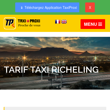
📱 Téléchargez Application TaxiProxi
X
MENU
TARIF TAXI RICHELING