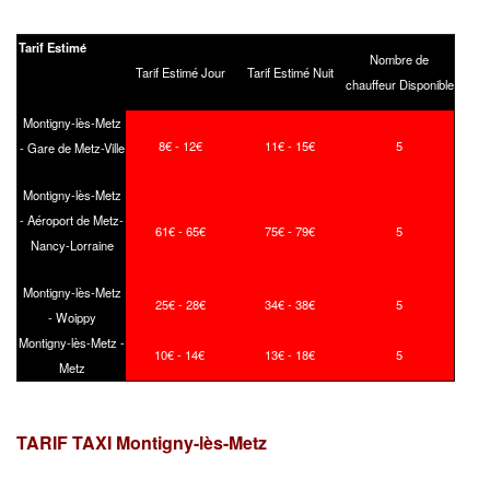
Tarif Estimé
Nombre de
Tarif Estimé Jour
Tarif Estimé Nuit
chauffeur Disponible
Montigny-lès-Metz
8€ - 12€
11€ - 15€
5
- Gare de Metz-Ville
Montigny-lès-Metz
- Aéroport de Metz-
61€ - 65€
75€ - 79€
5
Nancy-Lorraine
Montigny-lès-Metz
25€ - 28€
34€ - 38€
5
- Woippy
Montigny-lès-Metz -
10€ - 14€
13€ - 18€
5
Metz
TARIF TAXI Montigny-lès-Metz