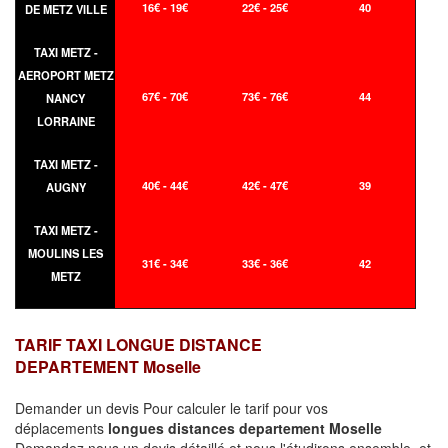
16€ - 19€
22€ - 25€
40
DE METZ VILLE
TAXI METZ -
AEROPORT METZ
67€ - 70€
73€ - 76€
44
NANCY
LORRAINE
TAXI METZ -
40€ - 44€
42€ - 47€
39
AUGNY
TAXI METZ -
MOULINS LES
31€ - 34€
33€ - 36€
42
METZ
TARIF TAXI LONGUE DISTANCE
DEPARTEMENT Moselle
Demander un devis Pour calculer le tarif pour vos
déplacements
longues
distances departement Moselle