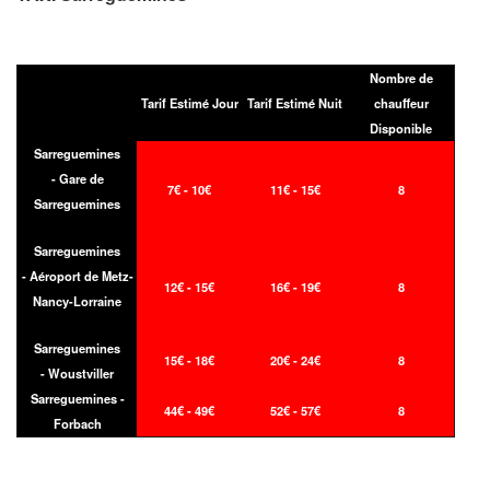
Nombre de
Tarif Estimé Jour
Tarif Estimé Nuit
chauffeur
Disponible
Sarreguemines
- Gare de
7€ - 10€
11€ - 15€
8
Sarreguemines
Sarreguemines
- Aéroport de Metz-
12€ - 15€
16€ - 19€
8
Nancy-Lorraine
Sarreguemines
15€ - 18€
20€ - 24€
8
- Woustviller
Sarreguemines -
44€ - 49€
52€ - 57€
8
Forbach