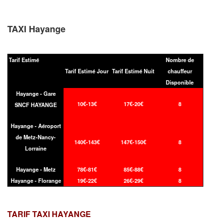
TAXI Hayange
Tarif Estimé
Nombre de
Tarif Estimé Jour
Tarif Estimé Nuit
chauffeur
Disponible
Hayange - Gare
10€-13€
17€-20€
8
SNCF HAYANGE
Hayange - Aéroport
de Metz-Nancy-
140€-143€
147€-150€
8
Lorraine
Hayange - Metz
78€-81€
85€-88€
8
Hayange - Florange
19€-22€
26€-29€
8
TARIF TAXI
HAYANGE