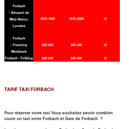
Forbach
- Aéroport de
187€-190€
197€-200€
12
Metz-Nancy-
Lorraine
Forbach
- Freyming
32€-35€
39€-43€
12
Merlebach
Forbach - Folkling
22€-25€
29€-33€
12
TARIF TAXI FORBACH
Pour réserver votre taxi Vous souhaitez savoir
combien
coute un taxi
entre Forbach et Gare de Forbach ?