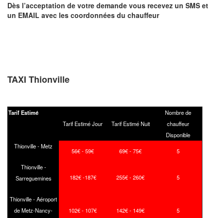
Dès l’acceptation de votre demande
vous recevez
un SMS et
un EMAIL
avec les coordonnées du chauffeur
TAXI Thionville
Tarif Estimé
Nombre de
Tarif Estimé Jour
Tarif Estimé Nuit
chauffeur
Disponible
Thionville - Metz
56€ - 59€
69€ - 75€
5
Thionville -
182€ -187€
255€ - 260€
5
Sarreguemines
Thionville - Aéroport
de Metz-Nancy-
102€ - 107€
142€ - 149€
5