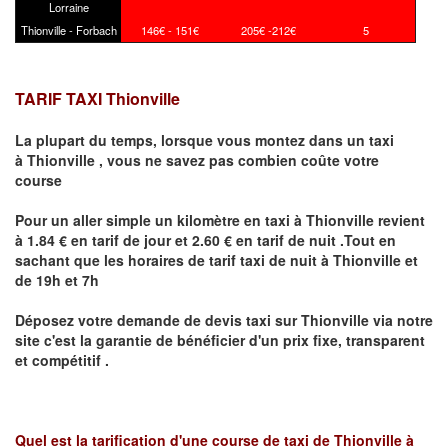
Lorraine
Thionville - Forbach
146€ - 151€
205€ -212€
5
TARIF TAXI Thionville
La plupart du temps, lorsque vous montez dans un taxi
à
Thionville
,
vous ne savez pas combien
coûte
votre
course
Pour un aller simple un kilomètre en taxi à
Thionville
revient
à 1.84 € en tarif de jour et 2.60 € en tarif de nuit .Tout en
sachant que les horaires de tarif taxi de nuit à
Thionville
et
de 19h et 7h
Déposez votre demande de devis taxi sur
Thionville
via notre
site
c'est la garantie de bénéficier
d'un prix fixe, transparent
et compétitif .
Quel est la tarification d'une course de taxi de
Thionville à