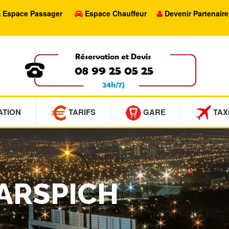
Espace Passager
Espace Chauffeur
Devenir Partenaire
ATION
TARIFS
GARE
TAX
MARSPICH