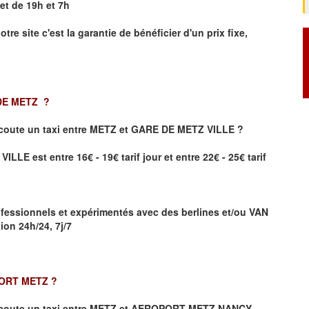
et de 19h et 7h
otre site
c'est la garantie de bénéficier
d'un prix fixe,
 DE METZ
?
coute un taxi
entre METZ et GARE DE METZ VILLE ?
LE est entre 16€ - 19€ tarif jour et entre 22€ - 25€ tarif
fessionnels et expérimentés avec des berlines et/ou VAN
on 24h/24, 7j/7
PORT METZ
?
coute un taxi entre METZ et AEROPORT METZ NANCY