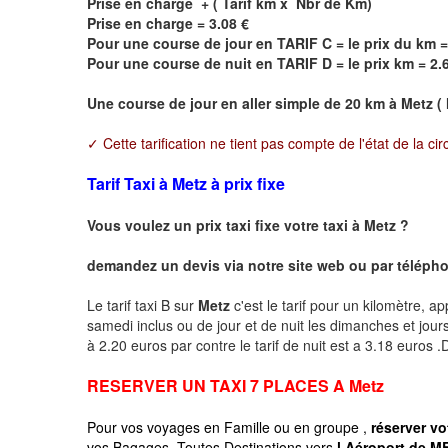
Prise en charge + ( Tarif km x Nbr de Km)
Prise en charge = 3.08 €
Pour une course de jour en TARIF C = le prix du km =
Pour une course de nuit en TARIF D = le prix km = 2.
Une course de jour en aller simple de 20 km à
Metz
( 
✓ Cette tarification ne tient pas compte de l'état de la cir
Tarif Taxi à Metz à prix fixe
Vous voulez un prix taxi fixe votre taxi à
Metz
?
demandez un devis via notre site web ou par téléphon
Le tarif taxi B sur
Metz
c'est le tarif pour un kilomètre, ap
samedi inclus ou de jour et de nuit les dimanches et jours f
à 2.20 euros par contre le tarif de nuit est a 3.18 euros
RESERVER UN TAXI 7 PLACES A
Metz
Pour vos voyages en Famille ou en groupe ,
réserver vo
vos Bagages, Toutes Destinations vers
l Aéroport de ME