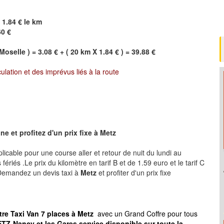
 1.84 € le km
60 €
Moselle ) = 3.08 € + ( 20 km X 1.84 € ) = 39.88 €
culation et des imprévus liés à la route
e et profitez d'un prix fixe à
Metz
plicable pour une course aller et retour de nuit du lundi au
ériés .Le prix du kilomètre en tarif B et de 1.59 euro et le tarif C
 .Demandez un devis taxi à
Metz
et profiter d'un prix fixe
tre Taxi Van 7 places à
Metz
avec un Grand Coffre pour tous
TZ-Nancy et les Gares service disponible sur toute la