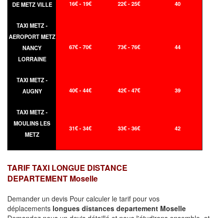
16€ - 19€
22€ - 25€
40
DE METZ VILLE
TAXI METZ -
AEROPORT METZ
67€ - 70€
73€ - 76€
44
NANCY
LORRAINE
TAXI METZ -
40€ - 44€
42€ - 47€
39
AUGNY
TAXI METZ -
MOULINS LES
31€ - 34€
33€ - 36€
42
METZ
TARIF TAXI LONGUE DISTANCE
DEPARTEMENT Moselle
Demander un devis Pour calculer le tarif pour vos
déplacements
longues
distances departement Moselle