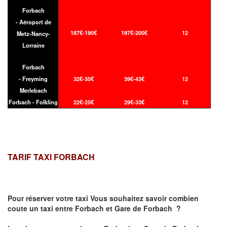
Forbach
- Aéroport de
187€-190€
197€-200€
12
Metz-Nancy-
Lorraine
Forbach
- Freyming
32€-35€
39€-43€
12
Merlebach
Forbach - Folkling
22€-25€
29€-33€
12
TARIF TAXI FORBACH
Pour réserver votre taxi Vous souhaitez savoir
combien
coute un taxi
entre Forbach et Gare de Forbach ?