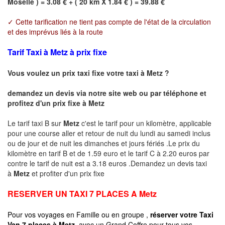
Moselle ) = 3.08 € + ( 20 km X 1.84 € ) = 39.88 €
✓ Cette tarification ne tient pas compte de l'état de la circulation
et des imprévus liés à la route
Tarif Taxi à Metz à prix fixe
Vous voulez un prix taxi fixe votre taxi à
Metz
?
demandez un devis via notre site web ou par téléphone et
profitez d'un prix fixe à
Metz
Le tarif taxi B sur
Metz
c'est le tarif pour un kilomètre, applicable
pour une course aller et retour de nuit du lundi au samedi inclus
ou de jour et de nuit les dimanches et jours fériés .Le prix du
kilomètre en tarif B et de 1.59 euro et le tarif C à 2.20 euros par
contre le tarif de nuit est a 3.18 euros .Demandez un devis taxi
à
Metz
et profiter d'un prix fixe
RESERVER UN TAXI 7 PLACES A
Metz
Pour vos voyages en Famille ou en groupe ,
réserver votre Taxi
Van 7 places à
Metz
avec un Grand Coffre pour tous vos