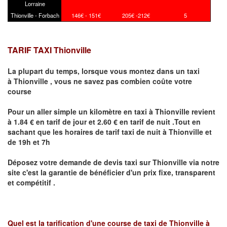
Lorraine
Thionville - Forbach
146€ - 151€
205€ -212€
5
TARIF TAXI Thionville
La plupart du temps, lorsque vous montez dans un taxi
à
Thionville
,
vous ne savez pas combien
coûte
votre
course
Pour un aller simple un kilomètre en taxi à
Thionville
revient
à 1.84 € en tarif de jour et 2.60 € en tarif de nuit .Tout en
sachant que les horaires de tarif taxi de nuit à
Thionville
et
de 19h et 7h
Déposez votre demande de devis taxi sur
Thionville
via notre
site
c'est la garantie de bénéficier
d'un prix fixe, transparent
et compétitif .
Quel est la tarification d'une course de taxi de
Thionville à