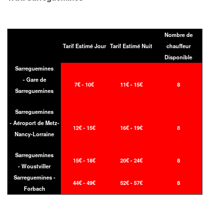
Nombre de
Tarif Estimé Jour
Tarif Estimé Nuit
chauffeur
Disponible
Sarreguemines
- Gare de
7€ - 10€
11€ - 15€
8
Sarreguemines
Sarreguemines
- Aéroport de Metz-
12€ - 15€
16€ - 19€
8
Nancy-Lorraine
Sarreguemines
15€ - 18€
20€ - 24€
8
- Woustviller
Sarreguemines -
44€ - 49€
52€ - 57€
8
Forbach