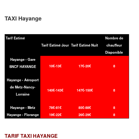
TAXI Hayange
Tarif Estimé
Nombre de
Tarif Estimé Jour
Tarif Estimé Nuit
chauffeur
Disponible
Hayange - Gare
10€-13€
17€-20€
8
SNCF HAYANGE
Hayange - Aéroport
de Metz-Nancy-
140€-143€
147€-150€
8
Lorraine
Hayange - Metz
78€-81€
85€-88€
8
Hayange - Florange
19€-22€
26€-29€
8
TARIF TAXI
HAYANGE