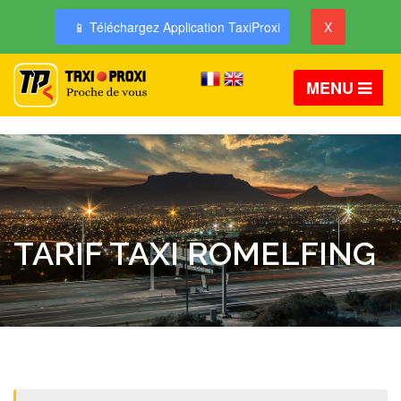
📱 Téléchargez Application TaxiProxi
X
MENU
TARIF TAXI ROMELFING