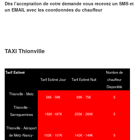
Dès l’acceptation de votre demande
vous recevez
un SMS et
un EMAIL
avec les coordonnées du chauffeur
TAXI Thionville
Tarif Estimé
Nombre de
Tarif Estimé Jour
Tarif Estimé Nuit
chauffeur
Disponible
Thionville - Metz
56€ - 59€
69€ - 75€
5
Thionville -
182€ -187€
255€ - 260€
5
Sarreguemines
Thionville - Aéroport
de Metz-Nancy-
102€ - 107€
142€ - 149€
5