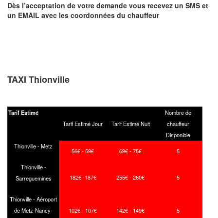
Dès l’acceptation de votre demande
vous recevez
un SMS et
un EMAIL
avec les coordonnées du chauffeur
TAXI Thionville
Tarif Estimé
Nombre de
Tarif Estimé Jour
Tarif Estimé Nuit
chauffeur
Disponible
Thionville - Metz
56€ - 59€
69€ - 75€
5
Thionville -
182€ -187€
255€ - 260€
5
Sarreguemines
Thionville - Aéroport
de Metz-Nancy-
102€ - 107€
142€ - 149€
5