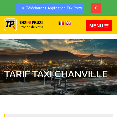
📱 Téléchargez Application TaxiProxi
X
MENU
TARIF TAXI CHANVILLE