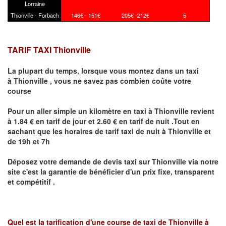
Lorraine
Thionville - Forbach
146€ - 151€
205€ -212€
5
TARIF TAXI Thionville
La plupart du temps, lorsque vous montez dans un taxi
à
Thionville
,
vous ne savez pas combien
coûte
votre
course
Pour un aller simple un kilomètre en taxi à
Thionville
revient
à 1.84 € en tarif de jour et 2.60 € en tarif de nuit .Tout en
sachant que les horaires de tarif taxi de nuit à
Thionville
et
de 19h et 7h
Déposez votre demande de devis taxi sur
Thionville
via notre
site
c'est la garantie de bénéficier
d'un prix fixe, transparent
et compétitif .
Quel est la tarification d'une course de taxi de
Thionville à