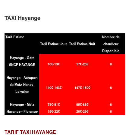
TAXI Hayange
Tarif Estimé
Nombre de
Tarif Estimé Jour
Tarif Estimé Nuit
chauffeur
Disponible
Hayange - Gare
10€-13€
17€-20€
8
SNCF HAYANGE
Hayange - Aéroport
de Metz-Nancy-
140€-143€
147€-150€
8
Lorraine
Hayange - Metz
78€-81€
85€-88€
8
Hayange - Florange
19€-22€
26€-29€
8
TARIF TAXI
HAYANGE