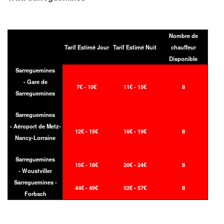
Nombre de
Tarif Estimé Jour
Tarif Estimé Nuit
chauffeur
Disponible
Sarreguemines
- Gare de
7€ - 10€
11€ - 15€
8
Sarreguemines
Sarreguemines
- Aéroport de Metz-
12€ - 15€
16€ - 19€
8
Nancy-Lorraine
Sarreguemines
15€ - 18€
20€ - 24€
8
- Woustviller
Sarreguemines -
44€ - 49€
52€ - 57€
8
Forbach