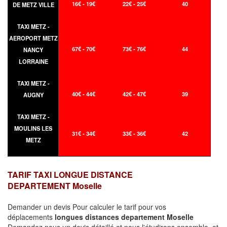
16€ - 19€
22€ - 25€
40
DE METZ VILLE
TAXI METZ -
AEROPORT METZ
67€ - 70€
73€ - 76€
44
NANCY
LORRAINE
TAXI METZ -
40€ - 44€
42€ - 47€
39
AUGNY
TAXI METZ -
MOULINS LES
31€ - 34€
33€ - 36€
42
METZ
TARIF TAXI LONGUE DISTANCE
DEPARTEMENT Moselle
Demander un devis Pour calculer le tarif pour vos
déplacements
longues
distances departement Moselle