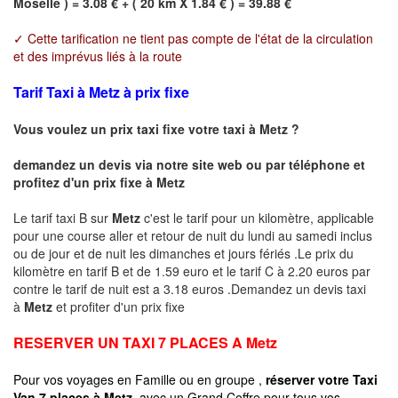
Moselle ) = 3.08 € + ( 20 km X 1.84 € ) = 39.88 €
✓ Cette tarification ne tient pas compte de l'état de la circulation
et des imprévus liés à la route
Tarif Taxi à Metz à prix fixe
Vous voulez un prix taxi fixe votre taxi à
Metz
?
demandez un devis via notre site web ou par téléphone et
profitez d'un prix fixe à
Metz
Le tarif taxi B sur
Metz
c'est le tarif pour un kilomètre, applicable
pour une course aller et retour de nuit du lundi au samedi inclus
ou de jour et de nuit les dimanches et jours fériés .Le prix du
kilomètre en tarif B et de 1.59 euro et le tarif C à 2.20 euros par
contre le tarif de nuit est a 3.18 euros .Demandez un devis taxi
à
Metz
et profiter d'un prix fixe
RESERVER UN TAXI 7 PLACES A
Metz
Pour vos voyages en Famille ou en groupe ,
réserver votre Taxi
Van 7 places à
Metz
avec un Grand Coffre pour tous vos