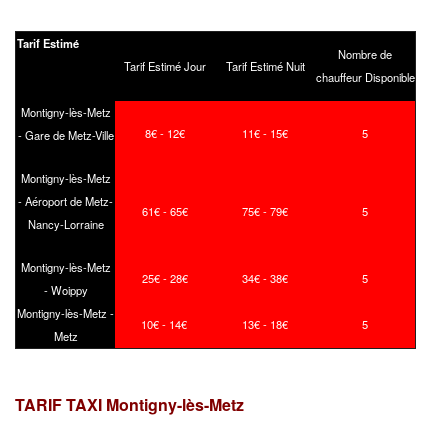
Tarif Estimé
Nombre de
Tarif Estimé Jour
Tarif Estimé Nuit
chauffeur Disponible
Montigny-lès-Metz
8€ - 12€
11€ - 15€
5
- Gare de Metz-Ville
Montigny-lès-Metz
- Aéroport de Metz-
61€ - 65€
75€ - 79€
5
Nancy-Lorraine
Montigny-lès-Metz
25€ - 28€
34€ - 38€
5
- Woippy
Montigny-lès-Metz -
10€ - 14€
13€ - 18€
5
Metz
TARIF TAXI Montigny-lès-Metz