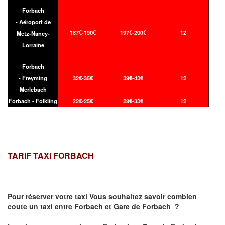
Forbach
- Aéroport de
187€-190€
197€-200€
12
Metz-Nancy-
Lorraine
Forbach
- Freyming
32€-35€
39€-43€
12
Merlebach
Forbach - Folkling
22€-25€
29€-33€
12
TARIF TAXI FORBACH
Pour réserver votre taxi Vous souhaitez savoir
combien
coute un taxi
entre Forbach et Gare de Forbach ?