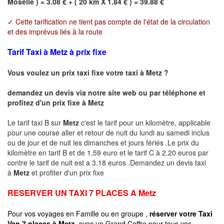
Moselle ) = 3.08 € + ( 20 km X 1.84 € ) = 39.88 €
✓ Cette tarification ne tient pas compte de l'état de la circulation
et des imprévus liés à la route
Tarif Taxi à Metz à prix fixe
Vous voulez un prix taxi fixe votre taxi à
Metz
?
demandez un devis via notre site web ou par téléphone et
profitez d'un prix fixe à
Metz
Le tarif taxi B sur
Metz
c'est le tarif pour un kilomètre, applicable
pour une course aller et retour de nuit du lundi au samedi inclus
ou de jour et de nuit les dimanches et jours fériés .Le prix du
kilomètre en tarif B et de 1.59 euro et le tarif C à 2.20 euros par
contre le tarif de nuit est a 3.18 euros .Demandez un devis taxi
à
Metz
et profiter d'un prix fixe
RESERVER UN TAXI 7 PLACES A
Metz
Pour vos voyages en Famille ou en groupe ,
réserver votre Taxi
Van 7 places à
Metz
avec un Grand Coffre pour tous vos