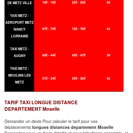
16€ - 19€
22€ - 25€
40
DE METZ VILLE
TAXI METZ -
AEROPORT METZ
67€ - 70€
73€ - 76€
44
NANCY
LORRAINE
TAXI METZ -
40€ - 44€
42€ - 47€
39
AUGNY
TAXI METZ -
MOULINS LES
31€ - 34€
33€ - 36€
42
METZ
TARIF TAXI LONGUE DISTANCE
DEPARTEMENT Moselle
Demander un devis Pour calculer le tarif pour vos
déplacements
longues
distances departement Moselle