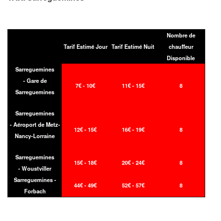
Nombre de
Tarif Estimé Jour
Tarif Estimé Nuit
chauffeur
Disponible
Sarreguemines
- Gare de
7€ - 10€
11€ - 15€
8
Sarreguemines
Sarreguemines
- Aéroport de Metz-
12€ - 15€
16€ - 19€
8
Nancy-Lorraine
Sarreguemines
15€ - 18€
20€ - 24€
8
- Woustviller
Sarreguemines -
44€ - 49€
52€ - 57€
8
Forbach