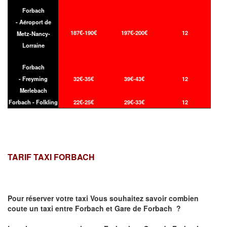
Forbach
- Aéroport de
187€-190€
197€-200€
12
Metz-Nancy-
Lorraine
Forbach
- Freyming
32€-35€
39€-43€
12
Merlebach
Forbach - Folkling
22€-25€
29€-33€
12
TARIF TAXI FORBACH
Pour réserver votre taxi Vous souhaitez savoir
combien
coute un taxi
entre Forbach et Gare de Forbach ?