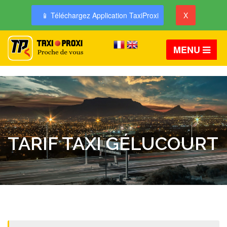
📱 Téléchargez Application TaxiProxi
X
MENU
TARIF TAXI GÉLUCOURT