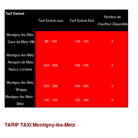
Tarif Estimé
Nombre de
Tarif Estimé Jour
Tarif Estimé Nuit
chauffeur Disponible
Montigny-lès-Metz
8€ - 12€
11€ - 15€
5
- Gare de Metz-Ville
Montigny-lès-Metz
- Aéroport de Metz-
61€ - 65€
75€ - 79€
5
Nancy-Lorraine
Montigny-lès-Metz
25€ - 28€
34€ - 38€
5
- Woippy
Montigny-lès-Metz -
10€ - 14€
13€ - 18€
5
Metz
TARIF TAXI Montigny-lès-Metz