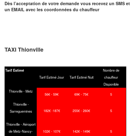
Dès l’acceptation de votre demande
vous recevez
un SMS et
un EMAIL
avec les coordonnées du chauffeur
TAXI Thionville
Tarif Estimé
Nombre de
Tarif Estimé Jour
Tarif Estimé Nuit
chauffeur
Disponible
Thionville - Metz
56€ - 59€
69€ - 75€
5
Thionville -
182€ -187€
255€ - 260€
5
Sarreguemines
Thionville - Aéroport
de Metz-Nancy-
102€ - 107€
142€ - 149€
5