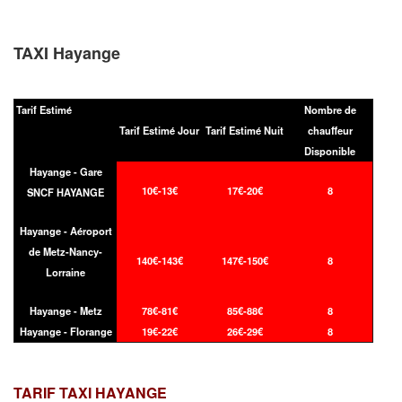
TAXI Hayange
Tarif Estimé
Nombre de
Tarif Estimé Jour
Tarif Estimé Nuit
chauffeur
Disponible
Hayange - Gare
10€-13€
17€-20€
8
SNCF HAYANGE
Hayange - Aéroport
de Metz-Nancy-
140€-143€
147€-150€
8
Lorraine
Hayange - Metz
78€-81€
85€-88€
8
Hayange - Florange
19€-22€
26€-29€
8
TARIF TAXI
HAYANGE