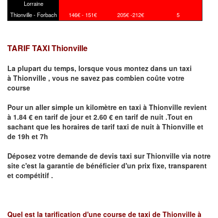
Lorraine
Thionville - Forbach
146€ - 151€
205€ -212€
5
TARIF TAXI Thionville
La plupart du temps, lorsque vous montez dans un taxi
à
Thionville
,
vous ne savez pas combien
coûte
votre
course
Pour un aller simple un kilomètre en taxi à
Thionville
revient
à 1.84 € en tarif de jour et 2.60 € en tarif de nuit .Tout en
sachant que les horaires de tarif taxi de nuit à
Thionville
et
de 19h et 7h
Déposez votre demande de devis taxi sur
Thionville
via notre
site
c'est la garantie de bénéficier
d'un prix fixe, transparent
et compétitif .
Quel est la tarification d'une course de taxi de
Thionville à