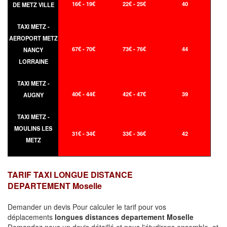
16€ - 19€
22€ - 25€
40
DE METZ VILLE
TAXI METZ -
AEROPORT METZ
67€ - 70€
73€ - 76€
44
NANCY
LORRAINE
TAXI METZ -
40€ - 44€
42€ - 47€
39
AUGNY
TAXI METZ -
MOULINS LES
31€ - 34€
33€ - 36€
42
METZ
TARIF TAXI LONGUE DISTANCE
DEPARTEMENT Moselle
Demander un devis Pour calculer le tarif pour vos
déplacements
longues
distances departement Moselle