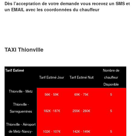
Dès l’acceptation de votre demande
vous recevez
un SMS et
un EMAIL
avec les coordonnées du chauffeur
TAXI Thionville
Tarif Estimé
Nombre de
Tarif Estimé Jour
Tarif Estimé Nuit
chauffeur
Disponible
Thionville - Metz
56€ - 59€
69€ - 75€
5
Thionville -
182€ -187€
255€ - 260€
5
Sarreguemines
Thionville - Aéroport
de Metz-Nancy-
102€ - 107€
142€ - 149€
5