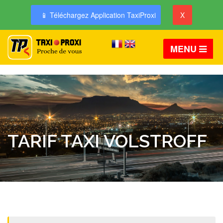
📱 Téléchargez Application TaxiProxi
X
MENU
TARIF TAXI VOLSTROFF