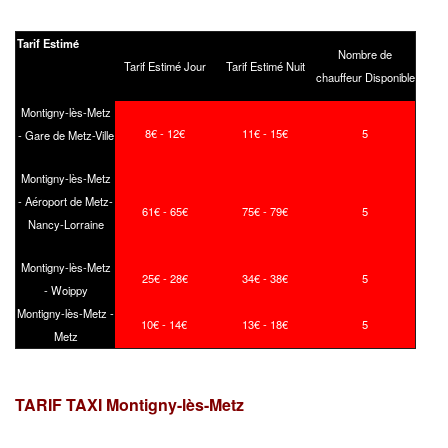
Tarif Estimé
Nombre de
Tarif Estimé Jour
Tarif Estimé Nuit
chauffeur Disponible
Montigny-lès-Metz
8€ - 12€
11€ - 15€
5
- Gare de Metz-Ville
Montigny-lès-Metz
- Aéroport de Metz-
61€ - 65€
75€ - 79€
5
Nancy-Lorraine
Montigny-lès-Metz
25€ - 28€
34€ - 38€
5
- Woippy
Montigny-lès-Metz -
10€ - 14€
13€ - 18€
5
Metz
TARIF TAXI Montigny-lès-Metz