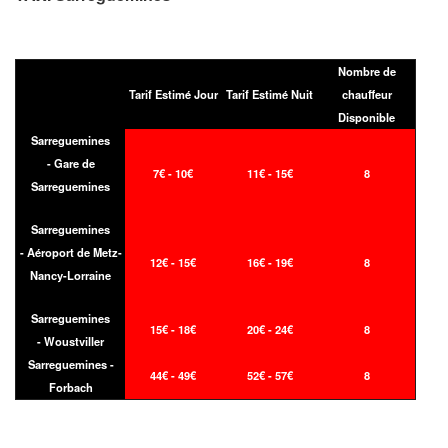
Nombre de
Tarif Estimé Jour
Tarif Estimé Nuit
chauffeur
Disponible
Sarreguemines
- Gare de
7€ - 10€
11€ - 15€
8
Sarreguemines
Sarreguemines
- Aéroport de Metz-
12€ - 15€
16€ - 19€
8
Nancy-Lorraine
Sarreguemines
15€ - 18€
20€ - 24€
8
- Woustviller
Sarreguemines -
44€ - 49€
52€ - 57€
8
Forbach