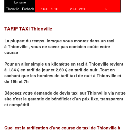
Lorraine
Thionville - Forbach
146€ - 151€
205€ -212€
5
TARIF TAXI Thionville
La plupart du temps, lorsque vous montez dans un taxi
à
Thionville
,
vous ne savez pas combien
coûte
votre
course
Pour un aller simple un kilomètre en taxi à
Thionville
revient
à 1.84 € en tarif de jour et 2.60 € en tarif de nuit .Tout en
sachant que les horaires de tarif taxi de nuit à
Thionville
et
de 19h et 7h
Déposez votre demande de devis taxi sur
Thionville
via notre
site
c'est la garantie de bénéficier
d'un prix fixe, transparent
et compétitif .
Quel est la tarification d'une course de taxi de
Thionville à