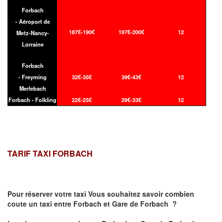
Forbach
- Aéroport de
187€-190€
197€-200€
12
Metz-Nancy-
Lorraine
Forbach
- Freyming
32€-35€
39€-43€
12
Merlebach
Forbach - Folkling
22€-25€
29€-33€
12
TARIF TAXI FORBACH
Pour réserver votre taxi Vous souhaitez savoir
combien
coute un taxi
entre Forbach et Gare de Forbach ?