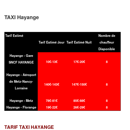
TAXI Hayange
Tarif Estimé
Nombre de
Tarif Estimé Jour
Tarif Estimé Nuit
chauffeur
Disponible
Hayange - Gare
10€-13€
17€-20€
8
SNCF HAYANGE
Hayange - Aéroport
de Metz-Nancy-
140€-143€
147€-150€
8
Lorraine
Hayange - Metz
78€-81€
85€-88€
8
Hayange - Florange
19€-22€
26€-29€
8
TARIF TAXI
HAYANGE