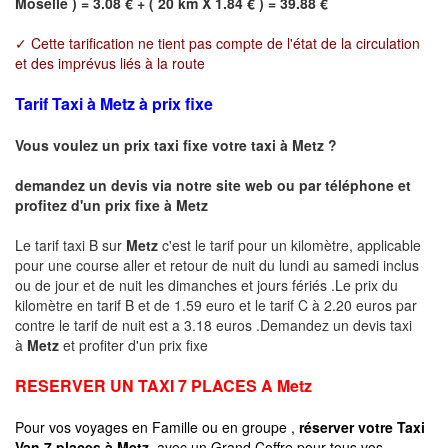
Moselle ) = 3.08 € + ( 20 km X 1.84 € ) = 39.88 €
✓ Cette tarification ne tient pas compte de l'état de la circulation
et des imprévus liés à la route
Tarif Taxi à Metz à prix fixe
Vous voulez un prix taxi fixe votre taxi à
Metz
?
demandez un devis via notre site web ou par téléphone et
profitez d'un prix fixe à
Metz
Le tarif taxi B sur
Metz
c'est le tarif pour un kilomètre, applicable
pour une course aller et retour de nuit du lundi au samedi inclus
ou de jour et de nuit les dimanches et jours fériés .Le prix du
kilomètre en tarif B et de 1.59 euro et le tarif C à 2.20 euros par
contre le tarif de nuit est a 3.18 euros .Demandez un devis taxi
à
Metz
et profiter d'un prix fixe
RESERVER UN TAXI 7 PLACES A
Metz
Pour vos voyages en Famille ou en groupe ,
réserver votre Taxi
Van 7 places à
Metz
avec un Grand Coffre pour tous vos