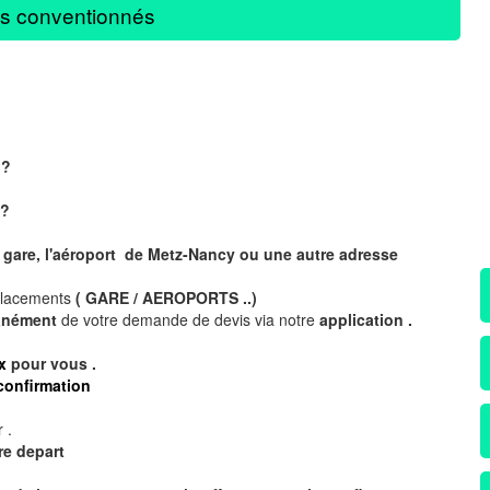
s conventionnés
 ?
?
 gare, l'aéroport de Metz-Nancy ou une autre adresse
placements
( GARE / AEROPORTS ..)
tanément
de votre demande de devis via notre
application .
x
pour vous .
confirmation
 .
re depart