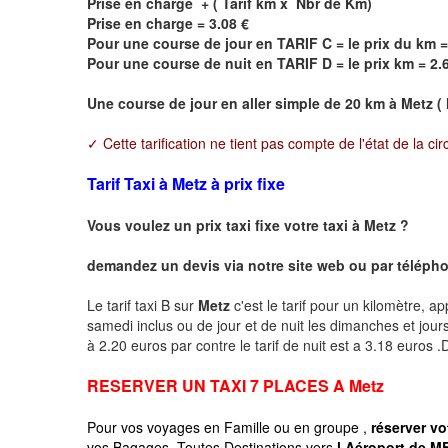
Prise en charge + ( Tarif km x Nbr de Km)
Prise en charge = 3.08 €
Pour une course de jour en TARIF C = le prix du km =
Pour une course de nuit en TARIF D = le prix km = 2.
Une course de jour en aller simple de 20 km à
Metz
( 
✓ Cette tarification ne tient pas compte de l'état de la cir
Tarif Taxi à Metz à prix fixe
Vous voulez un prix taxi fixe votre taxi à
Metz
?
demandez un devis via notre site web ou par téléphon
Le tarif taxi B sur
Metz
c'est le tarif pour un kilomètre, ap
samedi inclus ou de jour et de nuit les dimanches et jours f
à 2.20 euros par contre le tarif de nuit est a 3.18 euros
RESERVER UN TAXI 7 PLACES A
Metz
Pour vos voyages en Famille ou en groupe ,
réserver vo
vos Bagages, Toutes Destinations vers
l Aéroport de ME