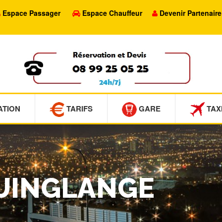
Espace Passager
Espace Chauffeur
Devenir Partenaire
ATION
TARIFS
GARE
TAX
GUINGLANGE