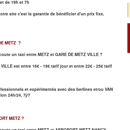
et de 19h et 7h
otre site
c'est la garantie de bénéficier
d'un prix fixe,
 DE METZ
?
coute un taxi
entre METZ et GARE DE METZ VILLE ?
LE est entre 16€ - 19€ tarif jour et entre 22€ - 25€ tarif
fessionnels et expérimentés avec des berlines et/ou VAN
on 24h/24, 7j/7
PORT METZ
?
coute un taxi entre METZ et AEROPORT METZ NANCY