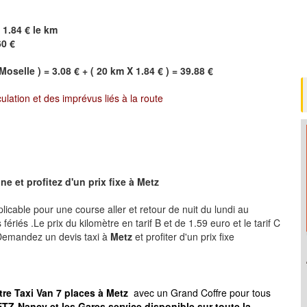
 1.84 € le km
60 €
Moselle ) = 3.08 € + ( 20 km X 1.84 € ) = 39.88 €
culation et des imprévus liés à la route
e et profitez d'un prix fixe à
Metz
plicable pour une course aller et retour de nuit du lundi au
ériés .Le prix du kilomètre en tarif B et de 1.59 euro et le tarif C
 .Demandez un devis taxi à
Metz
et profiter d'un prix fixe
tre Taxi Van 7 places à
Metz
avec un Grand Coffre pour tous
TZ-Nancy et les Gares service disponible sur toute la