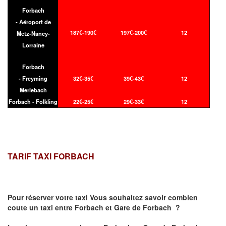
Forbach
- Aéroport de
187€-190€
197€-200€
12
Metz-Nancy-
Lorraine
Forbach
- Freyming
32€-35€
39€-43€
12
Merlebach
Forbach - Folkling
22€-25€
29€-33€
12
TARIF TAXI FORBACH
Pour réserver votre taxi Vous souhaitez savoir
combien
coute un taxi
entre Forbach et Gare de Forbach ?