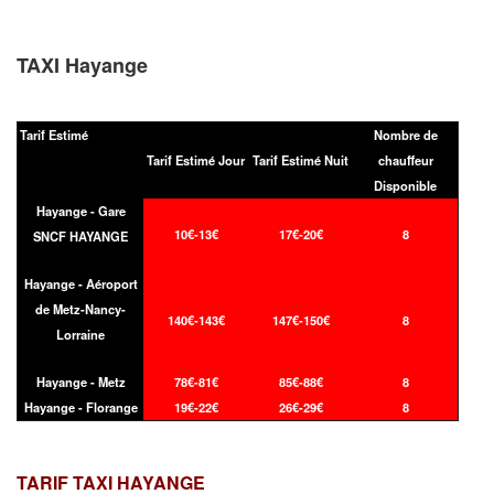
TAXI Hayange
Tarif Estimé
Nombre de
Tarif Estimé Jour
Tarif Estimé Nuit
chauffeur
Disponible
Hayange - Gare
10€-13€
17€-20€
8
SNCF HAYANGE
Hayange - Aéroport
de Metz-Nancy-
140€-143€
147€-150€
8
Lorraine
Hayange - Metz
78€-81€
85€-88€
8
Hayange - Florange
19€-22€
26€-29€
8
TARIF TAXI
HAYANGE