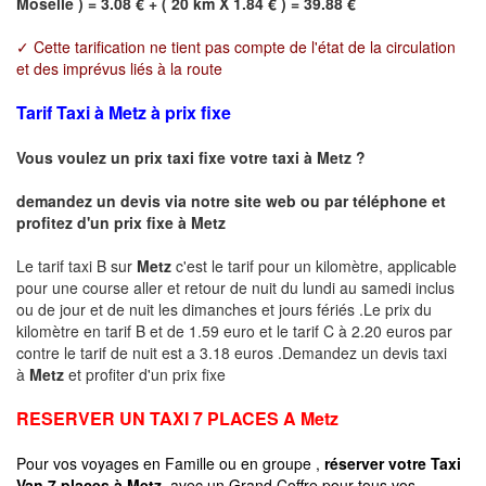
Moselle ) = 3.08 € + ( 20 km X 1.84 € ) = 39.88 €
✓ Cette tarification ne tient pas compte de l'état de la circulation
et des imprévus liés à la route
Tarif Taxi à Metz à prix fixe
Vous voulez un prix taxi fixe votre taxi à
Metz
?
demandez un devis via notre site web ou par téléphone et
profitez d'un prix fixe à
Metz
Le tarif taxi B sur
Metz
c'est le tarif pour un kilomètre, applicable
pour une course aller et retour de nuit du lundi au samedi inclus
ou de jour et de nuit les dimanches et jours fériés .Le prix du
kilomètre en tarif B et de 1.59 euro et le tarif C à 2.20 euros par
contre le tarif de nuit est a 3.18 euros .Demandez un devis taxi
à
Metz
et profiter d'un prix fixe
RESERVER UN TAXI 7 PLACES A
Metz
Pour vos voyages en Famille ou en groupe ,
réserver votre Taxi
Van 7 places à
Metz
avec un Grand Coffre pour tous vos