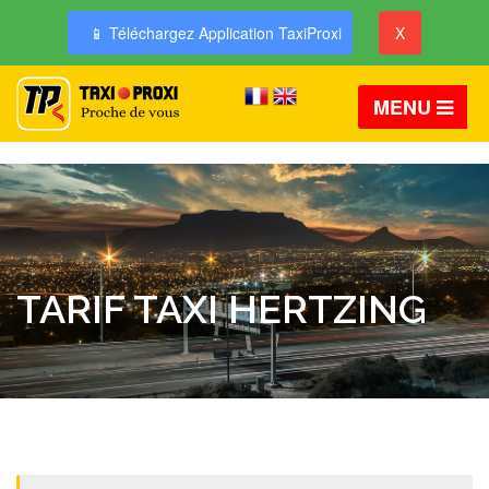
📱 Téléchargez Application TaxiProxi
X
MENU
TARIF TAXI HERTZING