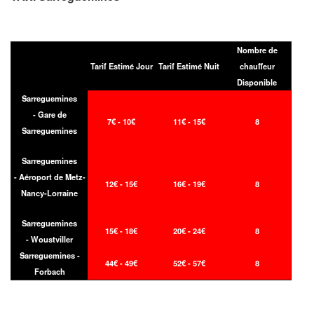
Nombre de
Tarif Estimé Jour
Tarif Estimé Nuit
chauffeur
Disponible
Sarreguemines
- Gare de
7€ - 10€
11€ - 15€
8
Sarreguemines
Sarreguemines
- Aéroport de Metz-
12€ - 15€
16€ - 19€
8
Nancy-Lorraine
Sarreguemines
15€ - 18€
20€ - 24€
8
- Woustviller
Sarreguemines -
44€ - 49€
52€ - 57€
8
Forbach