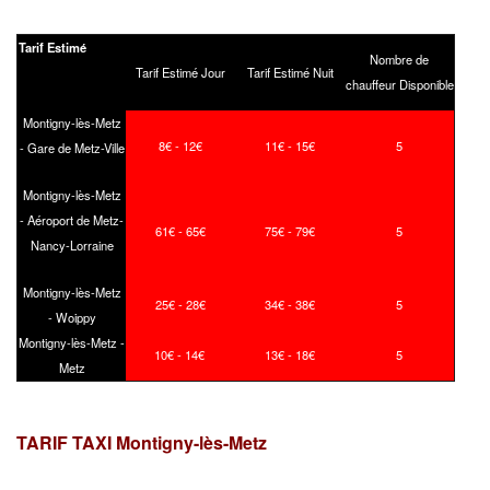
Tarif Estimé
Nombre de
Tarif Estimé Jour
Tarif Estimé Nuit
chauffeur Disponible
Montigny-lès-Metz
8€ - 12€
11€ - 15€
5
- Gare de Metz-Ville
Montigny-lès-Metz
- Aéroport de Metz-
61€ - 65€
75€ - 79€
5
Nancy-Lorraine
Montigny-lès-Metz
25€ - 28€
34€ - 38€
5
- Woippy
Montigny-lès-Metz -
10€ - 14€
13€ - 18€
5
Metz
TARIF TAXI Montigny-lès-Metz