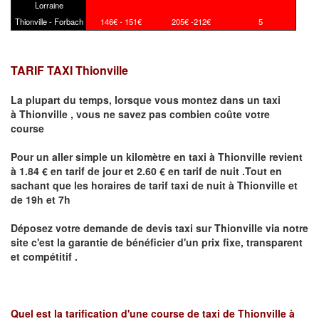
Lorraine
Thionville - Forbach
146€ - 151€
205€ -212€
5
TARIF TAXI Thionville
La plupart du temps, lorsque vous montez dans un taxi
à
Thionville
,
vous ne savez pas combien
coûte
votre
course
Pour un aller simple un kilomètre en taxi à
Thionville
revient
à 1.84 € en tarif de jour et 2.60 € en tarif de nuit .Tout en
sachant que les horaires de tarif taxi de nuit à
Thionville
et
de 19h et 7h
Déposez votre demande de devis taxi sur
Thionville
via notre
site
c'est la garantie de bénéficier
d'un prix fixe, transparent
et compétitif .
Quel est la tarification d'une course de taxi de
Thionville à