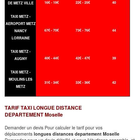
16€ - 19€
22€ - 25€
40
DE METZ VILLE
TAXI METZ -
AEROPORT METZ
67€ - 70€
73€ - 76€
44
NANCY
LORRAINE
TAXI METZ -
40€ - 44€
42€ - 47€
39
AUGNY
TAXI METZ -
MOULINS LES
31€ - 34€
33€ - 36€
42
METZ
TARIF TAXI LONGUE DISTANCE
DEPARTEMENT Moselle
Demander un devis Pour calculer le tarif pour vos
déplacements
longues
distances departement Moselle