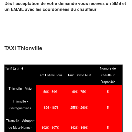
Dès l’acceptation de votre demande
vous recevez
un SMS et
un EMAIL
avec les coordonnées du chauffeur
TAXI Thionville
Tarif Estimé
Nombre de
Tarif Estimé Jour
Tarif Estimé Nuit
chauffeur
Disponible
Thionville - Metz
56€ - 59€
69€ - 75€
5
Thionville -
182€ -187€
255€ - 260€
5
Sarreguemines
Thionville - Aéroport
de Metz-Nancy-
102€ - 107€
142€ - 149€
5