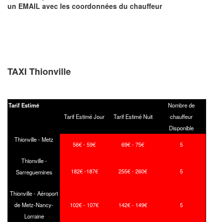
un EMAIL
avec les coordonnées du chauffeur
TAXI Thionville
Tarif Estimé
Nombre de
Tarif Estimé Jour
Tarif Estimé Nuit
chauffeur
Disponible
Thionville - Metz
56€ - 59€
69€ - 75€
5
Thionville -
182€ -187€
255€ - 260€
5
Sarreguemines
Thionville - Aéroport
de Metz-Nancy-
102€ - 107€
142€ - 149€
5
Lorraine