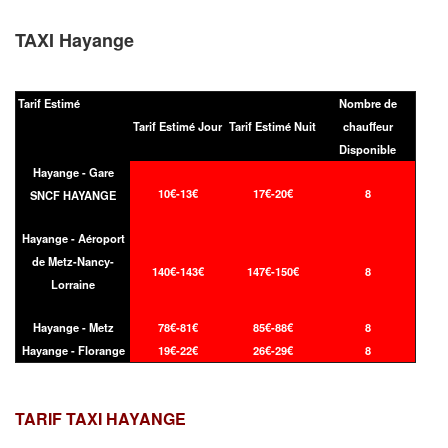
TAXI Hayange
Tarif Estimé
Nombre de
Tarif Estimé Jour
Tarif Estimé Nuit
chauffeur
Disponible
Hayange - Gare
10€-13€
17€-20€
8
SNCF HAYANGE
Hayange - Aéroport
de Metz-Nancy-
140€-143€
147€-150€
8
Lorraine
Hayange - Metz
78€-81€
85€-88€
8
Hayange - Florange
19€-22€
26€-29€
8
TARIF TAXI
HAYANGE