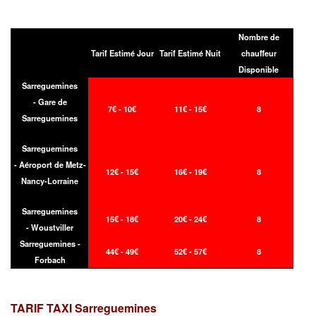
Nombre de
Tarif Estimé Jour
Tarif Estimé Nuit
chauffeur
Disponible
Sarreguemines
- Gare de
7€ - 10€
11€ - 15€
8
Sarreguemines
Sarreguemines
- Aéroport de Metz-
12€ - 15€
16€ - 19€
8
Nancy-Lorraine
Sarreguemines
15€ - 18€
20€ - 24€
8
- Woustviller
Sarreguemines -
44€ - 49€
52€ - 57€
8
Forbach
TARIF TAXI
Sarreguemines