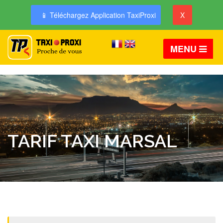
📱 Téléchargez Application TaxiProxi
X
MENU
TARIF TAXI MARSAL