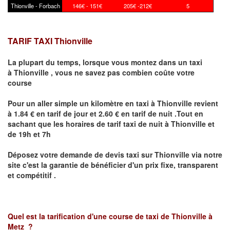
Thionville - Forbach
146€ - 151€
205€ -212€
5
TARIF TAXI Thionville
La plupart du temps, lorsque vous montez dans un taxi
à
Thionville
,
vous ne savez pas combien
coûte
votre
course
Pour un aller simple un kilomètre en taxi à
Thionville
revient
à 1.84 € en tarif de jour et 2.60 € en tarif de nuit .Tout en
sachant que les horaires de tarif taxi de nuit à
Thionville
et
de 19h et 7h
Déposez votre demande de devis taxi sur
Thionville
via notre
site
c'est la garantie de bénéficier
d'un prix fixe, transparent
et compétitif .
Quel est la tarification d'une course de taxi de
Thionville à
Metz
?