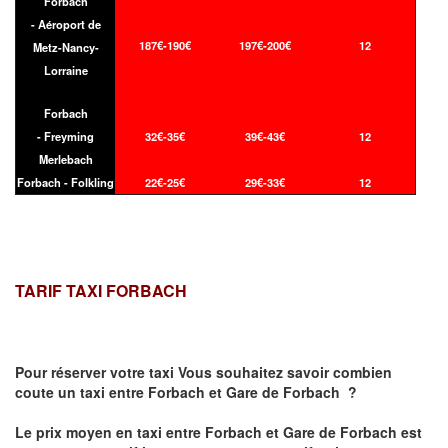
Forbach
- Aéroport de
187€-190€
197€-200€
12
Metz-Nancy-
Lorraine
Forbach
- Freyming
32€-35€
39€-43€
12
Merlebach
Forbach - Folkling
22€-25€
29€-33€
12
TARIF TAXI FORBACH
Pour réserver votre taxi Vous souhaitez savoir
combien
coute un taxi
entre Forbach et Gare de Forbach ?
Le prix moyen en taxi entre Forbach et Gare de Forbach est