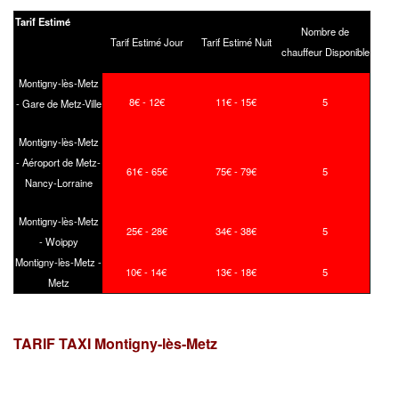
Tarif Estimé
Nombre de
Tarif Estimé Jour
Tarif Estimé Nuit
chauffeur Disponible
Montigny-lès-Metz
8€ - 12€
11€ - 15€
5
- Gare de Metz-Ville
Montigny-lès-Metz
- Aéroport de Metz-
61€ - 65€
75€ - 79€
5
Nancy-Lorraine
Montigny-lès-Metz
25€ - 28€
34€ - 38€
5
- Woippy
Montigny-lès-Metz -
10€ - 14€
13€ - 18€
5
Metz
TARIF TAXI Montigny-lès-Metz