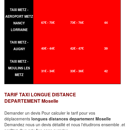
TAXI METZ -
AEROPORT METZ
67€ - 70€
73€ - 76€
44
NANCY
LORRAINE
TAXI METZ -
40€ - 44€
42€ - 47€
39
AUGNY
TAXI METZ -
MOULINS LES
31€ - 34€
33€ - 36€
42
METZ
TARIF TAXI LONGUE DISTANCE
DEPARTEMENT Moselle
Demander un devis Pour calculer le tarif pour vos
déplacements
longues
distances departement Moselle
Demandez nous un devis détaillé et nous l'étudirons ensemble .et