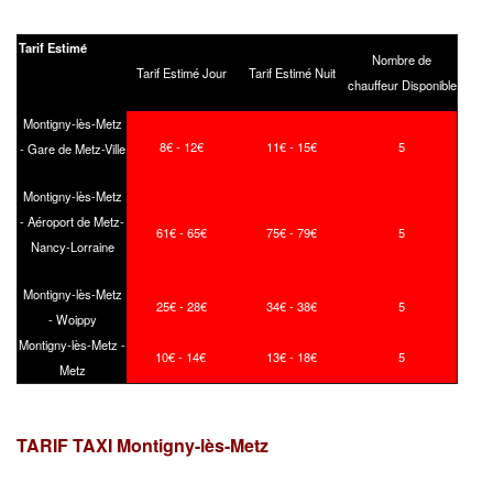
Tarif Estimé
Nombre de
Tarif Estimé Jour
Tarif Estimé Nuit
chauffeur Disponible
Montigny-lès-Metz
8€ - 12€
11€ - 15€
5
- Gare de Metz-Ville
Montigny-lès-Metz
- Aéroport de Metz-
61€ - 65€
75€ - 79€
5
Nancy-Lorraine
Montigny-lès-Metz
25€ - 28€
34€ - 38€
5
- Woippy
Montigny-lès-Metz -
10€ - 14€
13€ - 18€
5
Metz
TARIF TAXI Montigny-lès-Metz