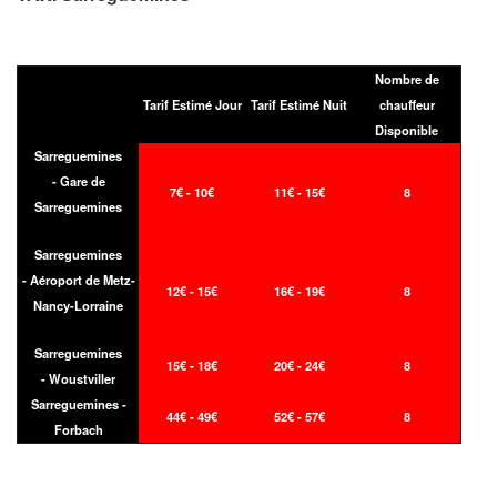
Nombre de
Tarif Estimé Jour
Tarif Estimé Nuit
chauffeur
Disponible
Sarreguemines
- Gare de
7€ - 10€
11€ - 15€
8
Sarreguemines
Sarreguemines
- Aéroport de Metz-
12€ - 15€
16€ - 19€
8
Nancy-Lorraine
Sarreguemines
15€ - 18€
20€ - 24€
8
- Woustviller
Sarreguemines -
44€ - 49€
52€ - 57€
8
Forbach