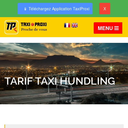
📱 Téléchargez Application TaxiProxi
X
MENU
TARIF TAXI HUNDLING