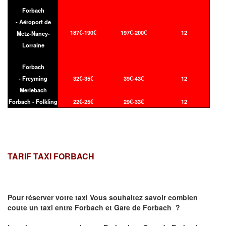
Forbach
- Aéroport de
187€-190€
197€-200€
12
Metz-Nancy-
Lorraine
Forbach
- Freyming
32€-35€
39€-43€
12
Merlebach
Forbach - Folkling
22€-25€
29€-33€
12
TARIF TAXI FORBACH
Pour réserver votre taxi Vous souhaitez savoir
combien
coute un taxi
entre Forbach et Gare de Forbach ?