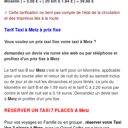
Moselle ) = 3.08 € + ( 20 km X 1.84 € ) = 39.88 €
✓ Cette tarification ne tient pas compte de l'état de la circulation
et des imprévus liés à la route
Tarif Taxi à Metz à prix fixe
Vous voulez un prix taxi fixe votre taxi à
Metz
?
demandez un devis via notre site web ou par téléphone et
profitez d'un prix fixe à
Metz
Le tarif taxi B sur
Metz
c'est le tarif pour un kilomètre, applicable
pour une course aller et retour de nuit du lundi au samedi inclus
ou de jour et de nuit les dimanches et jours fériés .Le prix du
kilomètre en tarif B et de 1.59 euro et le tarif C à 2.20 euros par
contre le tarif de nuit est a 3.18 euros .Demandez un devis taxi
à
Metz
et profiter d'un prix fixe
RESERVER UN TAXI 7 PLACES A
Metz
Pour vos voyages en Famille ou en groupe ,
réserver votre Taxi
Van 7 places à
Metz
avec un Grand Coffre pour tous vos