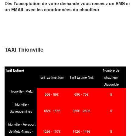
Dès l’acceptation de votre demande
vous recevez
un SMS et
un EMAIL
avec les coordonnées du chauffeur
TAXI Thionville
Tarif Estimé
Nombre de
Tarif Estimé Jour
Tarif Estimé Nuit
chauffeur
Disponible
Thionville - Metz
56€ - 59€
69€ - 75€
5
Thionville -
182€ -187€
255€ - 260€
5
Sarreguemines
Thionville - Aéroport
de Metz-Nancy-
102€ - 107€
142€ - 149€
5