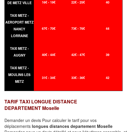
16€ - 19€
22€ - 25€
40
DE METZ VILLE
TAXI METZ -
AEROPORT METZ
67€ - 70€
73€ - 76€
44
NANCY
LORRAINE
TAXI METZ -
40€ - 44€
42€ - 47€
39
AUGNY
TAXI METZ -
MOULINS LES
31€ - 34€
33€ - 36€
42
METZ
TARIF TAXI LONGUE DISTANCE
DEPARTEMENT Moselle
Demander un devis Pour calculer le tarif pour vos
déplacements
longues
distances departement Moselle