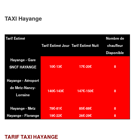
TAXI Hayange
Tarif Estimé
Nombre de
Tarif Estimé Jour
Tarif Estimé Nuit
chauffeur
Disponible
Hayange - Gare
10€-13€
17€-20€
8
SNCF HAYANGE
Hayange - Aéroport
de Metz-Nancy-
140€-143€
147€-150€
8
Lorraine
Hayange - Metz
78€-81€
85€-88€
8
Hayange - Florange
19€-22€
26€-29€
8
TARIF TAXI
HAYANGE