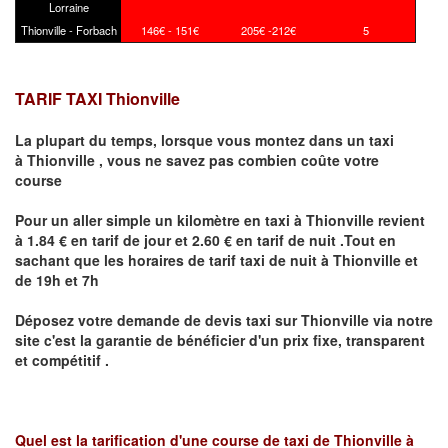
Lorraine
Thionville - Forbach
146€ - 151€
205€ -212€
5
TARIF TAXI Thionville
La plupart du temps, lorsque vous montez dans un taxi
à
Thionville
,
vous ne savez pas combien
coûte
votre
course
Pour un aller simple un kilomètre en taxi à
Thionville
revient
à 1.84 € en tarif de jour et 2.60 € en tarif de nuit .Tout en
sachant que les horaires de tarif taxi de nuit à
Thionville
et
de 19h et 7h
Déposez votre demande de devis taxi sur
Thionville
via notre
site
c'est la garantie de bénéficier
d'un prix fixe, transparent
et compétitif .
Quel est la tarification d'une course de taxi de
Thionville à